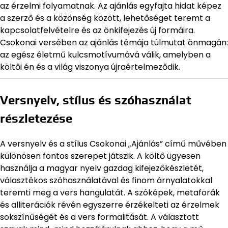
az érzelmi folyamatnak. Az ajánlás egyfajta hidat képez
a szerző és a közönség között, lehetőséget teremt a
kapcsolatfelvételre és az önkifejezés új formáira.
Csokonai versében az ajánlás témája túlmutat önmagán:
az egész életmű kulcsmotívumává válik, amelyben a
költői én és a világ viszonya újraértelmeződik.
Versnyelv, stílus és szóhasználat
részletezése
A versnyelv és a stílus Csokonai „Ajánlás” című művében
különösen fontos szerepet játszik. A költő ügyesen
használja a magyar nyelv gazdag kifejezőkészletét,
választékos szóhasználatával és finom árnyalatokkal
teremti meg a vers hangulatát. A szóképek, metaforák
és alliterációk révén egyszerre érzékelteti az érzelmek
sokszínűségét és a vers formalitását. A választott