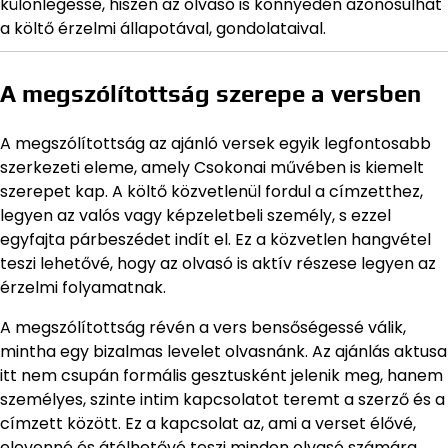
különlegessé, hiszen az olvasó is könnyedén azonosulhat
a költő érzelmi állapotával, gondolataival.
A megszólítottság szerepe a versben
A megszólítottság az ajánló versek egyik legfontosabb
szerkezeti eleme, amely Csokonai művében is kiemelt
szerepet kap. A költő közvetlenül fordul a címzetthez,
legyen az valós vagy képzeletbeli személy, s ezzel
egyfajta párbeszédet indít el. Ez a közvetlen hangvétel
teszi lehetővé, hogy az olvasó is aktív részese legyen az
érzelmi folyamatnak.
A megszólítottság révén a vers bensőségessé válik,
mintha egy bizalmas levelet olvasnánk. Az ajánlás aktusa
itt nem csupán formális gesztusként jelenik meg, hanem
személyes, szinte intim kapcsolatot teremt a szerző és a
címzett között. Ez a kapcsolat az, ami a verset élővé,
elevenné és átélhetővé teszi minden olvasó számára.