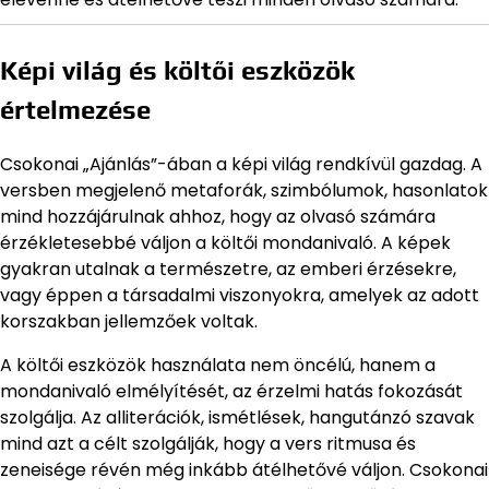
Képi világ és költői eszközök
értelmezése
Csokonai „Ajánlás”-ában a képi világ rendkívül gazdag. A
versben megjelenő metaforák, szimbólumok, hasonlatok
mind hozzájárulnak ahhoz, hogy az olvasó számára
érzékletesebbé váljon a költői mondanivaló. A képek
gyakran utalnak a természetre, az emberi érzésekre,
vagy éppen a társadalmi viszonyokra, amelyek az adott
korszakban jellemzőek voltak.
A költői eszközök használata nem öncélú, hanem a
mondanivaló elmélyítését, az érzelmi hatás fokozását
szolgálja. Az alliterációk, ismétlések, hangutánzó szavak
mind azt a célt szolgálják, hogy a vers ritmusa és
zeneisége révén még inkább átélhetővé váljon. Csokonai