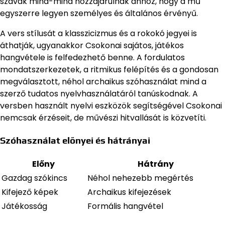
szavak mind-mind hozzájárulnak ahhoz, hogy a mű
egyszerre legyen személyes és általános érvényű.
A vers stílusát a klasszicizmus és a rokokó jegyei is
áthatják, ugyanakkor Csokonai sajátos, játékos
hangvétele is felfedezhető benne. A fordulatos
mondatszerkezetek, a ritmikus felépítés és a gondosan
megválasztott, néhol archaikus szóhasználat mind a
szerző tudatos nyelvhasználatáról tanúskodnak. A
versben használt nyelvi eszközök segítségével Csokonai
nemcsak érzéseit, de művészi hitvallását is közvetíti.
Szóhasználat előnyei és hátrányai
Előny
Hátrány
Gazdag szókincs
Néhol nehezebb megértés
Kifejező képek
Archaikus kifejezések
Játékosság
Formális hangvétel