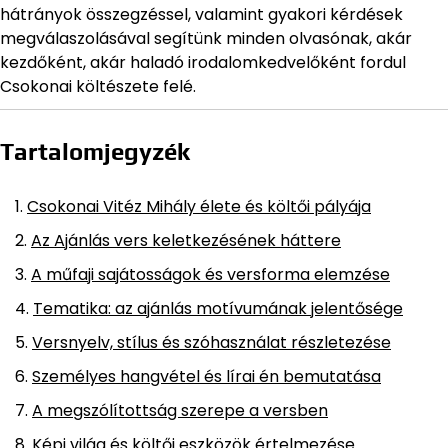
hátrányok összegzéssel, valamint gyakori kérdések
megválaszolásával segítünk minden olvasónak, akár
kezdőként, akár haladó irodalomkedvelőként fordul
Csokonai költészete felé.
Tartalomjegyzék
Csokonai Vitéz Mihály élete és költői pályája
Az Ajánlás vers keletkezésének háttere
A műfaji sajátosságok és versforma elemzése
Tematika: az ajánlás motívumának jelentősége
Versnyelv, stílus és szóhasználat részletezése
Személyes hangvétel és lírai én bemutatása
A megszólítottság szerepe a versben
Képi világ és költői eszközök értelmezése