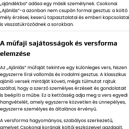
„ajándékba” adása egy másik személynek. Csokonai
„Ajánlás”-a azonban nem csupán formai gesztus: a költő
mély érzései, keserű tapasztalatai és emberi kapcsolatai
is visszatükröződnek a sorokban.
A műfaji sajátosságok és versforma
elemzése
Az „Ajánlás” műfaját tekintve egy különleges vers, hiszen
egyszerre lírai vallomás és irodalmi gesztus. A klasszikus
ajánló versek mintáját követi, mégis túlmutat rajtuk
azáltal, hogy a szerző személyes érzéseit és gondolatait
is beépíti a műbe. Ez a kettősség adja meg a vers egyedi
hangvételét, amely egyszerre közvetlen és ünnepélyes,
egyszerre személyes és általános érvényű.
A versforma hagyományos, szabályos szerkezetű,
amelyet Csokonai korának költői eszközeivel gazdagít.