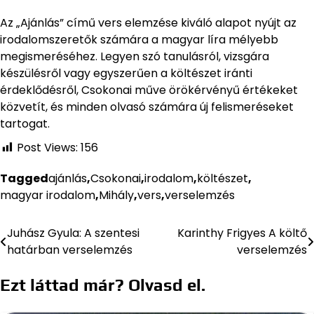
Az „Ajánlás” című vers elemzése kiváló alapot nyújt az
irodalomszeretők számára a magyar líra mélyebb
megismeréséhez. Legyen szó tanulásról, vizsgára
készülésről vagy egyszerűen a költészet iránti
érdeklődésről, Csokonai műve örökérvényű értékeket
közvetít, és minden olvasó számára új felismeréseket
tartogat.
Post Views:
156
Tagged
ajánlás
,
Csokonai
,
irodalom
,
költészet
,
magyar irodalom
,
Mihály
,
vers
,
verselemzés
Juhász Gyula: A szentesi
Karinthy Frigyes A költő
Bejegyzés
határban verselemzés
verselemzés
navigáció
Ezt láttad már? Olvasd el.