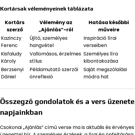
Kortársak véleményeinek táblázata
Kortárs
Vélemény az
Hatása későbbi
szerző
„Ajánlás”-ról
műveire
Kazinczy
Újító, személyes
Inspiráció lírai
Ferenc
hangvétel
verseiben
Kisfaludy
Vallomásos, érzelmes
Személyes líra
Károly
stílus
kibontakozása
Berzsenyi
Példamutató szerzői
Saját megszólalási
Dániel
önreflexió
módra hat
Összegző gondolatok és a vers üzenete
napjainkban
Csokonai „Ajánlás” című verse ma is aktuális és érvényes
üzenettel bír. A személyes érzések, a lírai én önfeltárása,