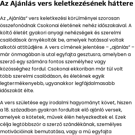
Az Ajánlás vers keletkezésének háttere
Az „Ajánlás” vers keletkezési körülményei szorosan
összefonódnak Csokonai életének nehéz időszakaival. A
költő életét gyakori anyagi nehézségek és szerelmi
csalódások árnyékolták be, amelyek hatással voltak
alkotói attitűdjére. A vers címének jelentése – „ajánlás” –
már önmagában is utal egyfajta gesztusra, amelyben a
szerző egy számára fontos személyhez vagy
közösséghez fordul. Csokonai ekkoriban már túl volt
több szerelmi csalódáson, és életének egyik
legtermékenyebb, ugyanakkor legfájdalmasabb
időszakát élte.
A vers születése egy irodalmi hagyományt követ, hiszen
a 18. században gyakran fordultak elő ajánló versek,
amelyek a kötetek, művek élén helyezkedtek el. Ezek
célja legtöbbször a szerző szándékának, személyes
motivációinak bemutatása, vagy a mű egyfajta