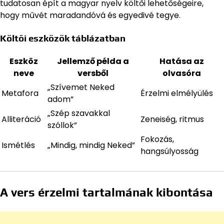
tudatosan épít a magyar nyelv költői lehetőségeire,
hogy művét maradandóvá és egyedivé tegye.
Költői eszközök táblázatban
Eszköz
Jellemző példa a
Hatása az
neve
versből
olvasóra
„Szívemet Neked
Metafora
Érzelmi elmélyülés
adom”
„Szép szavakkal
Alliteráció
Zeneiség, ritmus
szóllok”
Fokozás,
Ismétlés
„Mindig, mindig Neked”
hangsúlyosság
A vers érzelmi tartalmának kibontása