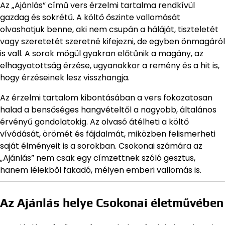
Az „Ajánlás” című vers érzelmi tartalma rendkívül
gazdag és sokrétű. A költő őszinte vallomását
olvashatjuk benne, aki nem csupán a háláját, tiszteletét
vagy szeretetét szeretné kifejezni, de egyben önmagáról
is vall. A sorok mögül gyakran előtűnik a magány, az
elhagyatottság érzése, ugyanakkor a remény és a hit is,
hogy érzéseinek lesz visszhangja.
Az érzelmi tartalom kibontásában a vers fokozatosan
halad a bensőséges hangvételtől a nagyobb, általános
érvényű gondolatokig. Az olvasó átélheti a költő
vívódását, örömét és fájdalmát, miközben felismerheti
saját élményeit is a sorokban. Csokonai számára az
„Ajánlás” nem csak egy címzettnek szóló gesztus,
hanem lélekből fakadó, mélyen emberi vallomás is.
Az Ajánlás helye Csokonai életművében