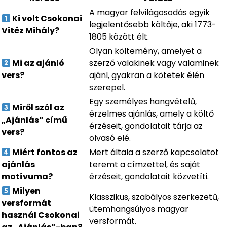
A magyar felvilágosodás egyik
Ki volt Csokonai
legjelentősebb költője, aki 1773-
Vitéz Mihály?
1805 között élt.
Olyan költemény, amelyet a
Mi az ajánló
szerző valakinek vagy valaminek
vers?
ajánl, gyakran a kötetek élén
szerepel.
Egy személyes hangvételű,
Miről szól az
érzelmes ajánlás, amely a költő
„Ajánlás” című
érzéseit, gondolatait tárja az
vers?
olvasó elé.
Miért fontos az
Mert általa a szerző kapcsolatot
ajánlás
teremt a címzettel, és saját
motívuma?
érzéseit, gondolatait közvetíti.
Milyen
Klasszikus, szabályos szerkezetű,
versformát
ütemhangsúlyos magyar
használ Csokonai
versformát.