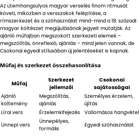
Az ütemhangsúlyos magyar verselés finom ritmusát
követi, miközben a versszakok felépítése, a
rímszerkezet és a szóhasználat mind-mind a 18. századi
magyar költészet megújulásának jegyeit mutatják. Az
ajánló műfajban megszokott szerkezeti elemek –
megszólítás, önreflexió, ajánlás – mind jelen vannak, de
Csokonai egyedi stílusában új jelentéseket is kapnak.
Műfaj és szerkezet összehasonlítása
Szerkezet
Csokonai
Műfaj
jellemzői
sajátosságai
Ajánló
Megszólítás,
Személyes érzelem,
költemény
ajánlás
újítás
Lírai vers
Érzelemkifejezés
Vallomásos hangvétel
Ünnepélyes,
Ünnepi vers
Egyedi szóhasználat
formális