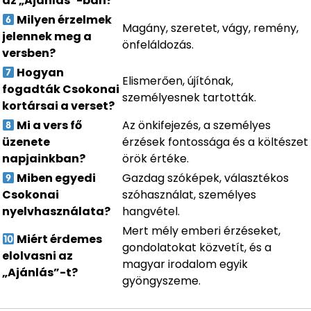
az „Ajánlás”-ban?
Milyen érzelmek
Magány, szeretet, vágy, remény,
jelennek meg a
önfeláldozás.
versben?
Hogyan
Elismerően, újítónak,
fogadták Csokonai
személyesnek tartották.
kortársai a verset?
Mi a vers fő
Az önkifejezés, a személyes
üzenete
érzések fontossága és a költészet
napjainkban?
örök értéke.
Miben egyedi
Gazdag szóképek, választékos
Csokonai
szóhasználat, személyes
nyelvhasználata?
hangvétel.
Mert mély emberi érzéseket,
Miért érdemes
gondolatokat közvetít, és a
elolvasni az
magyar irodalom egyik
„Ajánlás”-t?
gyöngyszeme.