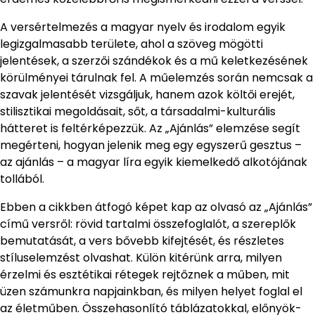
A versértelmezés a magyar nyelv és irodalom egyik
legizgalmasabb területe, ahol a szöveg mögötti
jelentések, a szerzői szándékok és a mű keletkezésének
körülményei tárulnak fel. A műelemzés során nemcsak a
szavak jelentését vizsgáljuk, hanem azok költői erejét,
stilisztikai megoldásait, sőt, a társadalmi-kulturális
hátteret is feltérképezzük. Az „Ajánlás” elemzése segít
megérteni, hogyan jelenik meg egy egyszerű gesztus –
az ajánlás – a magyar líra egyik kiemelkedő alkotójának
tollából.
Ebben a cikkben átfogó képet kap az olvasó az „Ajánlás”
című versről: rövid tartalmi összefoglalót, a szereplők
bemutatását, a vers bővebb kifejtését, és részletes
stíluselemzést olvashat. Külön kitérünk arra, milyen
érzelmi és esztétikai rétegek rejtőznek a műben, mit
üzen számunkra napjainkban, és milyen helyet foglal el
az életműben. Összehasonlító táblázatokkal, előnyök-