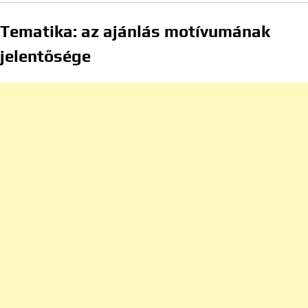
Tematika: az ajánlás motívumának
jelentősége