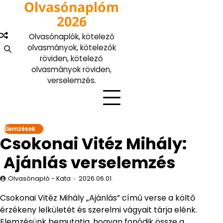
Olvasónaplóm
Skip
to
2026
content
Olvasónaplók, kötelező
olvasmányok, kötelezők
röviden, kötelező
olvasmányok röviden,
verselemzés.
Elemzések
Csokonai Vitéz Mihály:
Ajánlás verselemzés
Olvasónapló - Kata
2026.06.01.
Csokonai Vitéz Mihály „Ajánlás” című verse a költő
érzékeny lelkületét és szerelmi vágyait tárja elénk.
Elemzésünk bemutatja, hogyan fonódik össze a