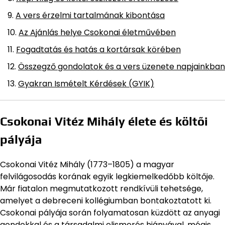
A vers érzelmi tartalmának kibontása
Az Ajánlás helye Csokonai életművében
Fogadtatás és hatás a kortársak körében
Összegző gondolatok és a vers üzenete napjainkban
Gyakran Ismételt Kérdések (GYIK)
Csokonai Vitéz Mihály élete és költői
pályája
Csokonai Vitéz Mihály (1773–1805) a magyar
felvilágosodás korának egyik legkiemelkedőbb költője.
Már fiatalon megmutatkozott rendkívüli tehetsége,
amelyet a debreceni kollégiumban bontakoztatott ki.
Csokonai pályája során folyamatosan küzdött az anyagi
gondokkal és a társadalmi elismerés hiányával, mégis