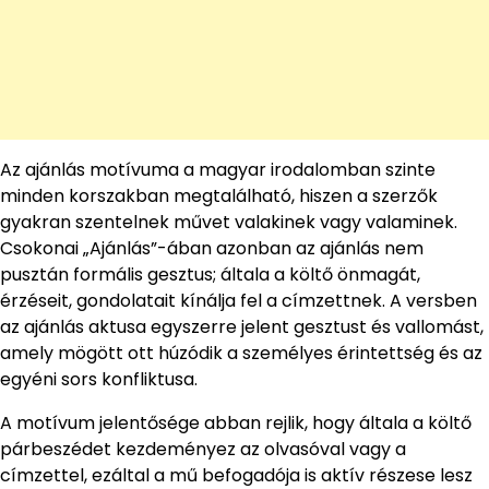
Az ajánlás motívuma a magyar irodalomban szinte
minden korszakban megtalálható, hiszen a szerzők
gyakran szentelnek művet valakinek vagy valaminek.
Csokonai „Ajánlás”-ában azonban az ajánlás nem
pusztán formális gesztus; általa a költő önmagát,
érzéseit, gondolatait kínálja fel a címzettnek. A versben
az ajánlás aktusa egyszerre jelent gesztust és vallomást,
amely mögött ott húzódik a személyes érintettség és az
egyéni sors konfliktusa.
A motívum jelentősége abban rejlik, hogy általa a költő
párbeszédet kezdeményez az olvasóval vagy a
címzettel, ezáltal a mű befogadója is aktív részese lesz