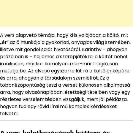
A vers alapvető témája, hogy ki is valójában a költő, mit
„ér” az ő munkája a gyakorlati, anyagias világ szemében,
illetve mit gondol saját hivatásáról. Karinthy – ahogyan
prózáiban is – hajlamos a szerepjátékra: a költőt néhol
ironikusan, máskor komolyan, már-már tragikusan
mutatja be. Az olvasó egyszerre lát rá a költő önképére
és arra, ahogyan a társadalom szemléli őt. Ez a
többnézőpontúság teszi a verset különösen alkalmassá
arra, hogy olvasónaplóban, érettségi tételben vagy egy
részletes verselemzésben vizsgáljuk, mert jól példázza,
hogyan tud egy rövid lírai mű komplex kérdéseket
felvetni.
A vers keletkezésének háttere és