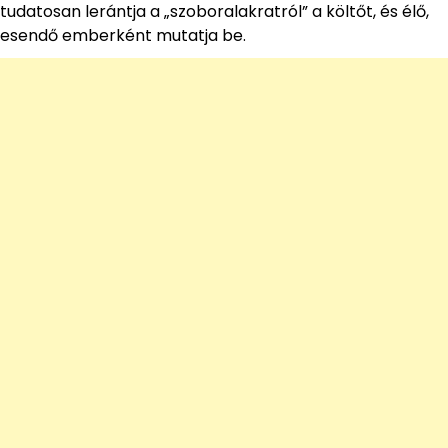
tudatosan lerántja a „szoboralakratról” a költőt, és élő,
esendő emberként mutatja be.