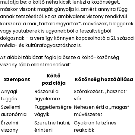
mutatja be: a költő néha kicsit lenézi a közönséget,
máskor viszont magát gúnyolja ki, amiért annyira függ
annak tetszésétől. Ez az ambivalens viszony rendkívül
korszerű: a mai „tartalomgyártók”, művészek, bloggerek
vagy youtuberek is ugyanebből a feszültségből
dolgoznak – a vers így könnyen kapcsolható a 21. századi
média- és kultúrafogyasztáshoz is.
Az alábbi táblázat foglalja össze a költő–közönség
viszony főbb ellentmondásait:
Költő
Szempont
Közönség hozzáállása
pozíciója
Anyagi
Rászorul a
Szórakozást, „hasznot”
függés
figyelemre
vár
Szellemi
Függetlenségre
Nehezen érti a „magas”
autonómia
vágyik
művészetet
Érzelmi
Szeretne hatni,
Gyakran felszínes
viszony
érinteni
reakciók