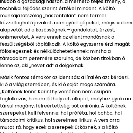
inkább a gazdasági haszon, a mérhető teljesítmény, a
technikai fejlődés szerint értékel mindent. A költő
munkája látszólag „haszontalan”: nem termel
kézzelfogható javakat, nem gyárt gépeket, mégis valami
alapvetőt ad a közösségnek – gondolatot, érzést,
önismeretet. A vers ennek az ellentmondásnak a
feszültségéből táplálkozik. A költő egyszerre érzi magát
fölöslegesnek és nélkülözhetetlennek: mintha a
társadalom peremére szorulna, de közben titokban ő
lenne az, aki „nevet ad” a dolgoknak.
Másik fontos témakör az identitás: a lírai én azt kérdezi,
ki ő a világ szemében, és ki ő saját maga számára.
„Költőnek lenni” Karinthy versében nem csupán
foglalkozás, hanem léthelyzet, állapot, melyhez gyakran
társul magány, félreértettség, sőt önirónia. A költőnek
szerepeket kell felvennie: hol próféta, hol bohóc, hol
társadalmi kritikus, hol szerelmes lírikus. A vers arra
mutat rá, hogy ezek a szerepek ütköznek, s a költő