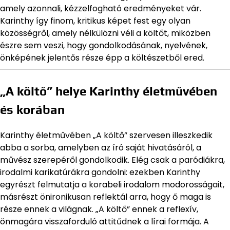
amely azonnali, kézzelfogható eredményeket vár.
Karinthy így finom, kritikus képet fest egy olyan
közösségről, amely nélkülözni véli a költőt, miközben
észre sem veszi, hogy gondolkodásának, nyelvének,
önképének jelentős része épp a költészetből ered.
„A költő” helye Karinthy életművében
és korában
Karinthy életművében „A költő” szervesen illeszkedik
abba a sorba, amelyben az író saját hivatásáról, a
művész szerepéről gondolkodik. Elég csak a paródiákra,
irodalmi karikatúrákra gondolni: ezekben Karinthy
egyrészt felmutatja a korabeli irodalom modorosságait,
másrészt önironikusan reflektál arra, hogy ő maga is
része ennek a világnak. „A költő” ennek a reflexív,
önmagára visszaforduló attitűdnek a lírai formája. A