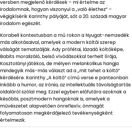
versben megjelenő kérdések – mi értelme az
irodalomnak, hogyan viszonyul a „való élethez” –
végigkísérik Karinthy pályáját, sőt a 20. századi magyar
irodalom egészét.
Korabeli kontextusban a mű rokon a Nyugat-nemzedék
más alkotásaival, amelyek a modern költői szerep
válságát tematizálják. Ady prófétai, lázadó költőképe,
Babits moralizáló, belső vívódásokkal terhelt lírája,
Kosztolányi játékos, de mélyen melankolikus hangja
mindegyik más-más választ ad a „mit tehet a költő”
kérdésére. Karinthy „A költő” című verse e panteonban
inkább a humor, az irónia, az intellektuális távolságtartás
oldaláról szólal meg. Ezzel egyben előfutára azoknak a
későbbi, posztmodern hangoknak is, amelyek a
művészetet alapvetően önreflexív, önmagát
folyamatosan megkérdőjelező tevékenységként
értelmezik.