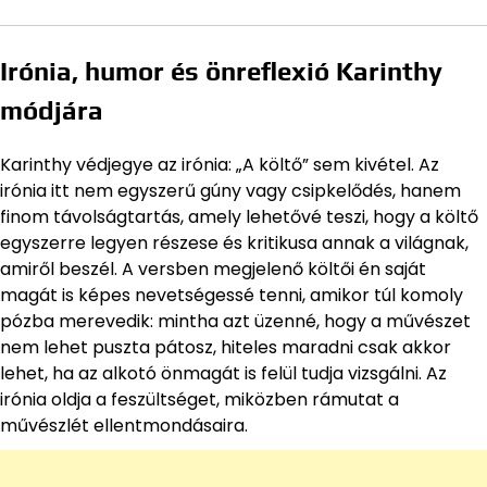
Irónia, humor és önreflexió Karinthy
módjára
Karinthy védjegye az irónia: „A költő” sem kivétel. Az
irónia itt nem egyszerű gúny vagy csipkelődés, hanem
finom távolságtartás, amely lehetővé teszi, hogy a költő
egyszerre legyen részese és kritikusa annak a világnak,
amiről beszél. A versben megjelenő költői én saját
magát is képes nevetségessé tenni, amikor túl komoly
pózba merevedik: mintha azt üzenné, hogy a művészet
nem lehet puszta pátosz, hiteles maradni csak akkor
lehet, ha az alkotó önmagát is felül tudja vizsgálni. Az
irónia oldja a feszültséget, miközben rámutat a
művészlét ellentmondásaira.