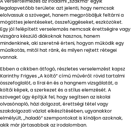
A versértelmezés az irodalmi „szakma” egyik
legalapvetőbb területe: azt jelenti, hogy nemcsak
elolvassuk a szöveget, hanem megpróbáljuk feltárni a
mögöttes jelentéseket, összefüggéseket, eszközöket.
Egy jól felépített verselemzés nemcsak érettségire vagy
vizsgára készülő diákoknak hasznos, hanem
mindenkinek, aki szeretné érteni, hogyan működik egy
műalkotás, mitől hat ránk, és milyen rejtett rétegei
vannak.
Ebben a cikkben átfogó, részletes verselemzést kapsz
Karinthy Frigyes „A költő” című művéről: rövid tartalmi
összefoglalót, a lírai én és a hangnem vizsgálatát, a
költői képek, a szerkezet és a stílus elemzését. A
szöveget úgy építjük fel, hogy segítsen az iskolai
olvasónapló, házi dolgozat, érettségi tétel vagy
szakdolgozati vázlat elkészítésében, ugyanakkor
elmélyült, „haladó” szempontokat is kínáljon azoknak,
akik már jártasabbak az irodalomban.