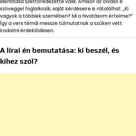
identitása széttöredezetté válik. Amikor az olvasó e
szöveggel foglalkozik, saját kérdéseire is rátalálhat: „Ki
vagyok a többiek szemében? Mi a hivatásom értelme?”
Így a vers témái messze túlmutatnak a szűken vett
irodalmi érdeklődésen.
A lírai én bemutatása: ki beszél, és
kihez szól?