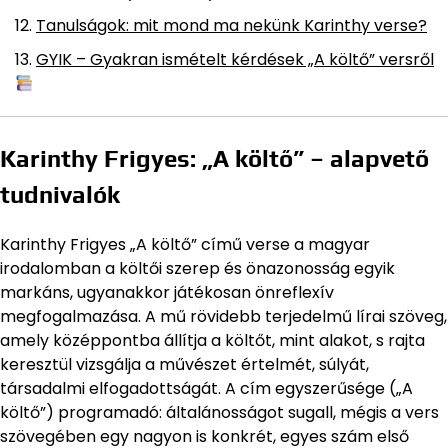
Tanulságok: mit mond ma nekünk Karinthy verse?
GYIK – Gyakran ismételt kérdések „A költő” versről
Karinthy Frigyes: „A költő” – alapvető
tudnivalók
Karinthy Frigyes „A költő” című verse a magyar
irodalomban a költői szerep és önazonosság egyik
markáns, ugyanakkor játékosan önreflexív
megfogalmazása. A mű rövidebb terjedelmű lírai szöveg,
amely középpontba állítja a költőt, mint alakot, s rajta
keresztül vizsgálja a művészet értelmét, súlyát,
társadalmi elfogadottságát. A cím egyszerűsége („A
költő”) programadó: általánosságot sugall, mégis a vers
szövegében egy nagyon is konkrét, egyes szám első