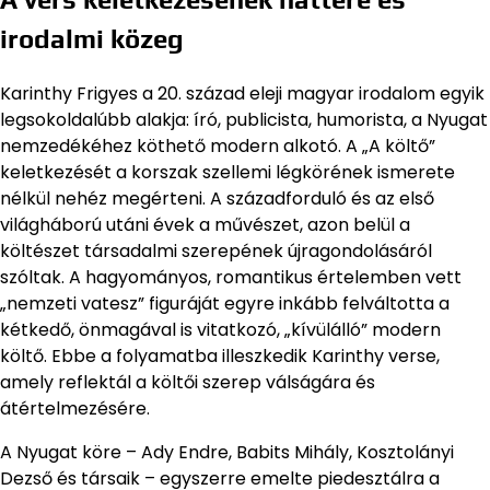
irodalmi közeg
Karinthy Frigyes a 20. század eleji magyar irodalom egyik
legsokoldalúbb alakja: író, publicista, humorista, a Nyugat
nemzedékéhez köthető modern alkotó. A „A költő”
keletkezését a korszak szellemi légkörének ismerete
nélkül nehéz megérteni. A századforduló és az első
világháború utáni évek a művészet, azon belül a
költészet társadalmi szerepének újragondolásáról
szóltak. A hagyományos, romantikus értelemben vett
„nemzeti vatesz” figuráját egyre inkább felváltotta a
kétkedő, önmagával is vitatkozó, „kívülálló” modern
költő. Ebbe a folyamatba illeszkedik Karinthy verse,
amely reflektál a költői szerep válságára és
átértelmezésére.
A Nyugat köre – Ady Endre, Babits Mihály, Kosztolányi
Dezső és társaik – egyszerre emelte piedesztálra a