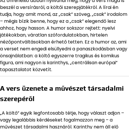
Az önreflexió abban nyilvánul meg, hogy a vers maga is
beszél a versírásról, a költői szerepjátékról. A lírai én
tudja, hogy amit mond, az „csak” szöveg, „csak” irodalom
– mégis bízik benne, hogy ez a „csak” elegendő lesz
ahhoz, hogy hasson. A humor sokszor rejtett: nyelvi
játékokban, váratlan szófordulatokban, hirtelen
nézőpontváltásokban érhető tetten. Ez a humor az, ami
a verset nem engedi elsüllyedni a panaszkodásban vagy
önsajnálatban: a költő egyszerre tragikus és komikus
figura, ami nagyon is karinthys, „centrálisan európai”
tapasztalatot közvetít.
A vers üzenete a művészet társadalmi
szerepéről
„A költő” egyik legfontosabb tétje, hogy választ adjon –
vagy legalábbis kérdéseket fogalmazzon meg – a
művészet társadalmi hasznáról. Karinthy nem áll elő