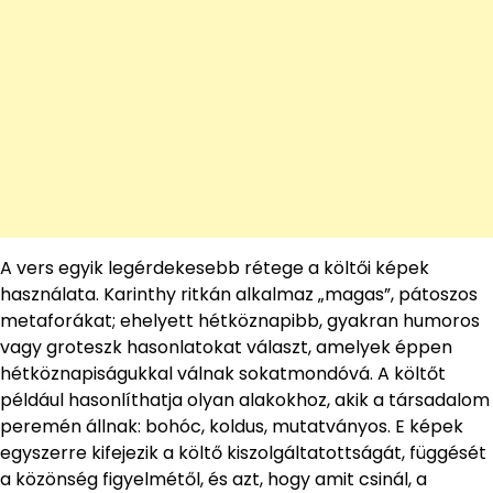
A vers egyik legérdekesebb rétege a költői képek
használata. Karinthy ritkán alkalmaz „magas”, pátoszos
metaforákat; ehelyett hétköznapibb, gyakran humoros
vagy groteszk hasonlatokat választ, amelyek éppen
hétköznapiságukkal válnak sokatmondóvá. A költőt
például hasonlíthatja olyan alakokhoz, akik a társadalom
peremén állnak: bohóc, koldus, mutatványos. E képek
egyszerre kifejezik a költő kiszolgáltatottságát, függését
a közönség figyelmétől, és azt, hogy amit csinál, a