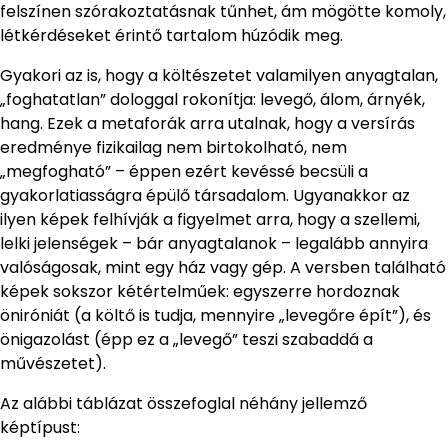
felszínen szórakoztatásnak tűnhet, ám mögötte komoly,
létkérdéseket érintő tartalom húzódik meg.
Gyakori az is, hogy a költészetet valamilyen anyagtalan,
„foghatatlan” dologgal rokonítja: levegő, álom, árnyék,
hang. Ezek a metaforák arra utalnak, hogy a versírás
eredménye fizikailag nem birtokolható, nem
„megfogható” – éppen ezért kevéssé becsüli a
gyakorlatiasságra épülő társadalom. Ugyanakkor az
ilyen képek felhívják a figyelmet arra, hogy a szellemi,
lelki jelenségek – bár anyagtalanok – legalább annyira
valóságosak, mint egy ház vagy gép. A versben található
képek sokszor kétértelműek: egyszerre hordoznak
öniróniát (a költő is tudja, mennyire „levegőre épít”), és
önigazolást (épp ez a „levegő” teszi szabaddá a
művészetet).
Az alábbi táblázat összefoglal néhány jellemző
képtípust: