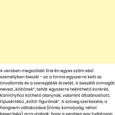
A versben megszólaló lírai én egyes szám első
személyben beszél – ez a forma egyszerre kelti az
önvallomás és a szerepjáték érzetét. A beszélő önmagát
nevezi „költőnek”, tehát egyszerre tekinthető konkrét,
Karinthyhoz köthető alanynak, valamint általánosított,
típusértékű „költő-figurának”. A szöveg szerkezete, a
hangnem váltakozásai (irónia, komolyság, néhol
keserűség) arra utalnak, hogy a versben egy tudatosan