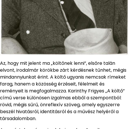
Az, hogy mit jelent ma „költőnek lenni”, elsőre talán
elvont, irodalmár körökbe zárt kérdésnek tűnhet, mégis
mindannyiunkat érint. A költő ugyanis nemcsak rímeket
farag, hanem a közösség érzéseit, félelmeit és
reményeit is megfogalmazza. Karinthy Frigyes „A költő”
című verse különösen izgalmas ebből a szempontból:
rövid, mégis sűrű, önreflexív szöveg, amely egyszerre
beszél hivatásról, identitásról és a művész helyéről a
társadalomban.