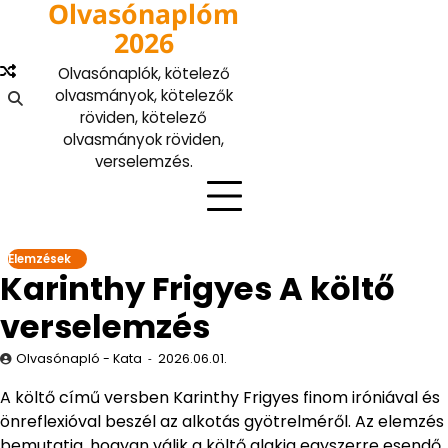
Olvasónaplóm
Skip
to
2026
content
Olvasónaplók, kötelező
olvasmányok, kötelezők
röviden, kötelező
olvasmányok röviden,
verselemzés.
Elemzések
Karinthy Frigyes A költő
verselemzés
Olvasónapló - Kata
2026.06.01.
A költő című versben Karinthy Frigyes finom iróniával és
önreflexióval beszél az alkotás gyötrelméről. Az elemzés
bemutatja, hogyan válik a költő alakja egyszerre esendő