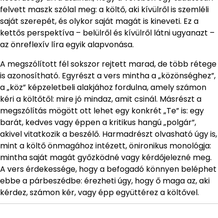
felvett maszk szólal meg: a költő, aki kívülről is szemléli
saját szerepét, és olykor saját magát is kineveti. Ez a
kettős perspektíva – belülről és kívülről látni ugyanazt –
az önreflexív líra egyik alapvonása.
A megszólított fél sokszor rejtett marad, de több rétege
is azonosítható. Egyrészt a vers mintha a „közönséghez”,
a „köz” képzeletbeli alakjához fordulna, amely számon
kéri a költőtől: mire jó mindaz, amit csinál. Másrészt a
megszólítás mögött ott lehet egy konkrét „Te” is: egy
barát, kedves vagy éppen a kritikus hangú „polgár”,
akivel vitatkozik a beszélő. Harmadrészt olvasható úgy is,
mint a költő önmagához intézett, önironikus monológja:
mintha saját magát győzködné vagy kérdőjelezné meg.
A vers érdekessége, hogy a befogadó könnyen beléphet
ebbe a párbeszédbe: érezheti úgy, hogy ő maga az, aki
kérdez, számon kér, vagy épp együttérez a költővel.