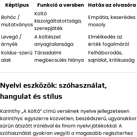
Képtípus
Funkció a versben
Hatás az olvasóra
Költő
Bohóc /
Empátia, keserédes
kiszolgáltatottsága,
mutatványos
mosoly
szerepjáték
Levegő /
A költészet
Elmélkedés az
árnyék
anyagtalansága
érték fogalmáról
Koldus-szerű
Társadalmi
Felháborodás,
alak
megbecsülés hiánya
sajnálat, kritikusság
Nyelvi eszközök: szóhasználat,
hangulat és stílus
Karinthy „A költő” című versének nyelve jellegzetesen
karinthys: egyszerre közvetlen, beszédszerű, ugyanakkor
sűrűn átszőtt iróniával és finom nyelvi játékokkal. A
szóhasználat gyakran vegyíti a magasabb regiszterhez