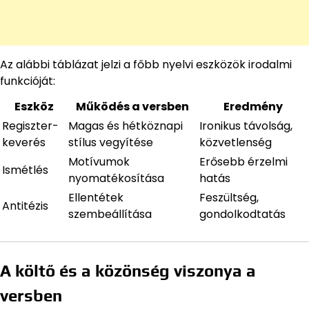
Az alábbi táblázat jelzi a főbb nyelvi eszközök irodalmi
funkcióját:
Eszköz
Működés a versben
Eredmény
Regiszter-
Magas és hétköznapi
Ironikus távolság,
keverés
stílus vegyítése
közvetlenség
Motívumok
Erősebb érzelmi
Ismétlés
nyomatékosítása
hatás
Ellentétek
Feszültség,
Antitézis
szembeállítása
gondolkodtatás
A költő és a közönség viszonya a
versben