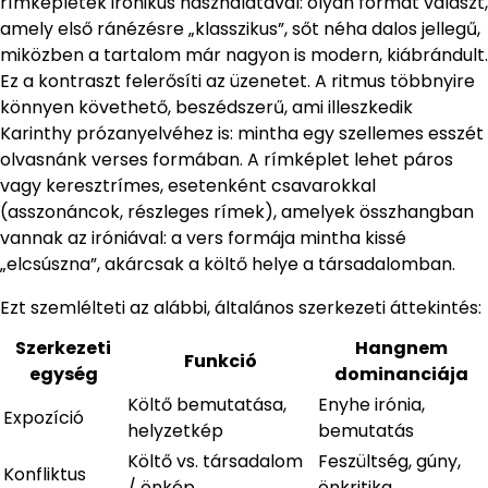
rímképletek ironikus használatával: olyan formát választ,
amely első ránézésre „klasszikus”, sőt néha dalos jellegű,
miközben a tartalom már nagyon is modern, kiábrándult.
Ez a kontraszt felerősíti az üzenetet. A ritmus többnyire
könnyen követhető, beszédszerű, ami illeszkedik
Karinthy prózanyelvéhez is: mintha egy szellemes esszét
olvasnánk verses formában. A rímképlet lehet páros
vagy keresztrímes, esetenként csavarokkal
(asszonáncok, részleges rímek), amelyek összhangban
vannak az iróniával: a vers formája mintha kissé
„elcsúszna”, akárcsak a költő helye a társadalomban.
Ezt szemlélteti az alábbi, általános szerkezeti áttekintés:
Szerkezeti
Hangnem
Funkció
egység
dominanciája
Költő bemutatása,
Enyhe irónia,
Expozíció
helyzetkép
bemutatás
Költő vs. társadalom
Feszültség, gúny,
Konfliktus
/ önkép
önkritika