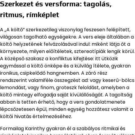
Szerkezet és versforma: tagolás,
ritmus, rímképlet
A „A költő” szerkezetileg viszonylag feszesen felépített,
világosan tagolható egységekre. A vers eleje általában a
költő helyzetének felvázolásával indul: miként látja őt a
környezete, milyen előítéletek, sztereotípiák lengik körül.
A középső szakasz a konfliktus kifejtése: itt ütközik
egymással a költő önképe és a külvilág ítélete, gyakran
ironikus, csipkelődő hangnemben. A záró rész
rendszerint valamiféle összegzést ad: vagy keserű-bölcs
lemondást, vagy finom, groteszk feloldást, amelyben a
költő mintegy elfogadja saját kívülállóságát. A tagoltság
abban is tetten érhető, hogy a vers gondolatmenete
lépcsőzetesen épül, minden egység hozzátesz valamit a
költői hivatás értelmezéséhez.
Formailag Karinthy gyakran él a szabályos ritmikai és