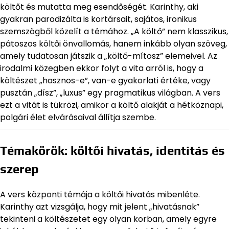
költőt és mutatta meg esendőségét. Karinthy, aki
gyakran parodizálta is kortársait, sajátos, ironikus
szemszögből közelít a témához. „A költő” nem klasszikus,
pátoszos költői önvallomás, hanem inkább olyan szöveg,
amely tudatosan játszik a „költő-mítosz” elemeivel. Az
irodalmi közegben ekkor folyt a vita arról is, hogy a
költészet „hasznos-e”, van-e gyakorlati értéke, vagy
pusztán „dísz”, „luxus” egy pragmatikus világban. A vers
ezt a vitát is tükrözi, amikor a költő alakját a hétköznapi,
polgári élet elvárásaival állítja szembe.
Témakörök: költői hivatás, identitás és
szerep
A vers központi témája a költői hivatás mibenléte.
Karinthy azt vizsgálja, hogy mit jelent „hivatásnak”
tekinteni a költészetet egy olyan korban, amely egyre