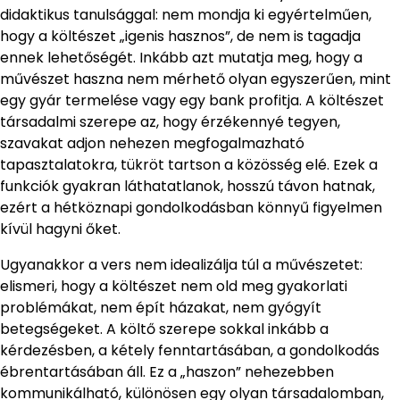
didaktikus tanulsággal: nem mondja ki egyértelműen,
hogy a költészet „igenis hasznos”, de nem is tagadja
ennek lehetőségét. Inkább azt mutatja meg, hogy a
művészet haszna nem mérhető olyan egyszerűen, mint
egy gyár termelése vagy egy bank profitja. A költészet
társadalmi szerepe az, hogy érzékennyé tegyen,
szavakat adjon nehezen megfogalmazható
tapasztalatokra, tükröt tartson a közösség elé. Ezek a
funkciók gyakran láthatatlanok, hosszú távon hatnak,
ezért a hétköznapi gondolkodásban könnyű figyelmen
kívül hagyni őket.
Ugyanakkor a vers nem idealizálja túl a művészetet:
elismeri, hogy a költészet nem old meg gyakorlati
problémákat, nem épít házakat, nem gyógyít
betegségeket. A költő szerepe sokkal inkább a
kérdezésben, a kétely fenntartásában, a gondolkodás
ébrentartásában áll. Ez a „haszon” nehezebben
kommunikálható, különösen egy olyan társadalomban,