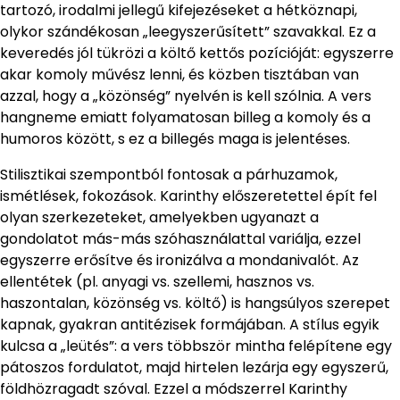
tartozó, irodalmi jellegű kifejezéseket a hétköznapi,
olykor szándékosan „leegyszerűsített” szavakkal. Ez a
keveredés jól tükrözi a költő kettős pozícióját: egyszerre
akar komoly művész lenni, és közben tisztában van
azzal, hogy a „közönség” nyelvén is kell szólnia. A vers
hangneme emiatt folyamatosan billeg a komoly és a
humoros között, s ez a billegés maga is jelentéses.
Stilisztikai szempontból fontosak a párhuzamok,
ismétlések, fokozások. Karinthy előszeretettel épít fel
olyan szerkezeteket, amelyekben ugyanazt a
gondolatot más-más szóhasználattal variálja, ezzel
egyszerre erősítve és ironizálva a mondanivalót. Az
ellentétek (pl. anyagi vs. szellemi, hasznos vs.
haszontalan, közönség vs. költő) is hangsúlyos szerepet
kapnak, gyakran antitézisek formájában. A stílus egyik
kulcsa a „leütés”: a vers többször mintha felépítene egy
pátoszos fordulatot, majd hirtelen lezárja egy egyszerű,
földhözragadt szóval. Ezzel a módszerrel Karinthy