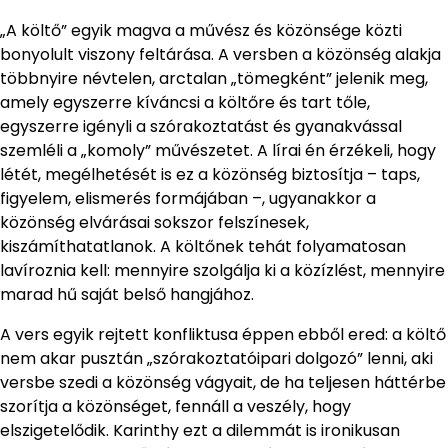
„A költő” egyik magva a művész és közönsége közti
bonyolult viszony feltárása. A versben a közönség alakja
többnyire névtelen, arctalan „tömegként” jelenik meg,
amely egyszerre kíváncsi a költőre és tart tőle,
egyszerre igényli a szórakoztatást és gyanakvással
szemléli a „komoly” művészetet. A lírai én érzékeli, hogy
létét, megélhetését is ez a közönség biztosítja – taps,
figyelem, elismerés formájában –, ugyanakkor a
közönség elvárásai sokszor felszínesek,
kiszámíthatatlanok. A költőnek tehát folyamatosan
lavíroznia kell: mennyire szolgálja ki a közízlést, mennyire
marad hű saját belső hangjához.
A vers egyik rejtett konfliktusa éppen ebből ered: a költő
nem akar pusztán „szórakoztatóipari dolgozó” lenni, aki
versbe szedi a közönség vágyait, de ha teljesen háttérbe
szorítja a közönséget, fennáll a veszély, hogy
elszigetelődik. Karinthy ezt a dilemmát is ironikusan