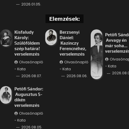
2026.01.05.
Elemzések:
Kisfaludy
Berzsenyi
Petőfi Sánd
Károly:
Dániel:
Avvagy én
Szülőföldem
Kazinczy
már soha…
szép határa!
Ferencnéhez,
verselemzé
verselemzés
verselemzés
Olvasóna
Olvasónapló
Olvasónapló
- Kata
- Kata
- Kata
2026.08.
2026.08.07.
2026.08.06.
Petőfi Sándor:
Augusztus 5-
dikén
verselemzés
Olvasónapló
- Kata
2026.08.05.