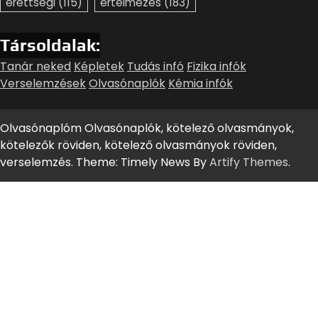
érettségi
(115)
értelmezés
(183)
Társoldalak:
Tanár neked
Képletek
Tudás infó
Fizika infók
Verselemzések
Olvasónaplók
Kémia infók
Olvasónaplóm Olvasónaplók, kötelező olvasmányok,
kötelezők röviden, kötelező olvasmányok röviden,
verselemzés. Theme: Timely News By
Artify Themes
.