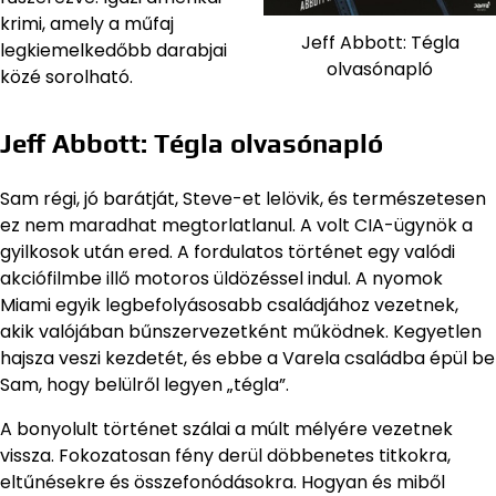
krimi, amely a műfaj
Jeff Abbott: Tégla
legkiemelkedőbb darabjai
olvasónapló
közé sorolható.
Jeff Abbott: Tégla olvasónapló
Sam régi, jó barátját, Steve-et lelövik, és természetesen
ez nem maradhat megtorlatlanul. A volt CIA-ügynök a
gyilkosok után ered. A fordulatos történet egy valódi
akciófilmbe illő motoros üldözéssel indul. A nyomok
Miami egyik legbefolyásosabb családjához vezetnek,
akik valójában bűnszervezetként működnek. Kegyetlen
hajsza veszi kezdetét, és ebbe a Varela családba épül be
Sam, hogy belülről legyen „tégla”.
A bonyolult történet szálai a múlt mélyére vezetnek
vissza. Fokozatosan fény derül döbbenetes titkokra,
eltűnésekre és összefonódásokra. Hogyan és miből