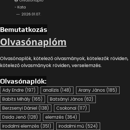
Olvasónapló
- Kata
2026.01.07.
Bemutatkozás
Olvasónaplóm
Olvasónaplók, kötelező olvasmányok, kötelezők röviden,
kötelező olvasmányok röviden, verselemzés.
Olvasónaplók:
Ady Endre
(197)
analízis
(148)
Arany János
(185)
Babits Mihály
(165)
Batsányi János
(62)
Berzsenyi Dániel
(138)
Csokonai
(117)
Dsida Jenő
(128)
elemzés
(364)
irodalmi elemzés
(351)
irodalmi mű
(524)