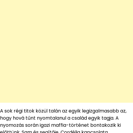
A sok régi titok közül talán az egyik legizgalmasabb az,
hogy hová tűnt nyomtalanul a család egyik tagja. A
nyomozás során igazi maffia-történet bontakozik ki
előttünk. Sam és segítője, Cordélia kapcsolata