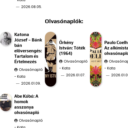
2026.08.05.
Olvasónaplók:
Katona
József – Bánk
Örkény
Paulo Coelh
bán
István: Tóték
Az alkimist
előversengés:
(1964)
olvasónapl
Tartalom és
Olvasónapló
Olvasóna
Értelmezés
- Kata
- Kata
Olvasónapló
2026.01.07.
2026.01.0
- Kata
2026.01.09.
Abe Kóbó: A
homok
asszonya
olvasónapló
Olvasónapló
- Kata