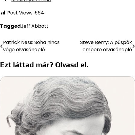
Post Views:
564
Tagged
Jeff Abbott
Patrick Ness: Soha nincs
Steve Berry: A püspök
Bejegyzés
vége olvasónapló
embere olvasónapló
navigáció
Ezt láttad már? Olvasd el.