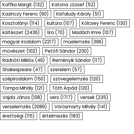
Kaffka Margit
(132)
Katona József
(52)
Kazinczy Ferenc
(60)
Kisfaludy Károly
(51)
Kosztolányi
(114)
kultúra
(107)
Kölcsey Ferenc
(130)
költészet
(2436)
líra
(70)
Madách Imre
(107)
magyar irodalom
(2217)
műelemzés
(396)
művészet
(102)
Petőfi Sándor
(230)
Radnóti Miklós
(49)
Reményik Sándor
(117)
Shakespeare
(47)
szerelem
(57)
szépirodalom
(150)
szövegelemzés
(120)
Tompa Mihály
(121)
Tóth Árpád
(120)
Vajda János
(108)
vers
(1717)
versek
(235)
verselemzés
(2089)
Vörösmarty Mihály
(141)
érettségi
(115)
értelmezés
(183)