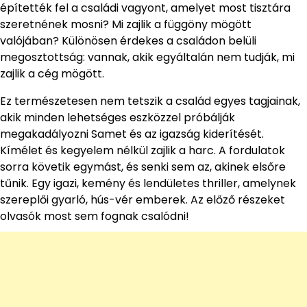
építették fel a családi vagyont, amelyet most tisztára
szeretnének mosni? Mi zajlik a függöny mögött
valójában? Különösen érdekes a családon belüli
megosztottság: vannak, akik egyáltalán nem tudják, mi
zajlik a cég mögött.
Ez természetesen nem tetszik a család egyes tagjainak,
akik minden lehetséges eszközzel próbálják
megakadályozni Samet és az igazság kiderítését.
Kímélet és kegyelem nélkül zajlik a harc. A fordulatok
sorra követik egymást, és senki sem az, akinek elsőre
tűnik. Egy igazi, kemény és lendületes thriller, amelynek
szereplői gyarló, hús-vér emberek. Az előző részeket
olvasók most sem fognak csalódni!