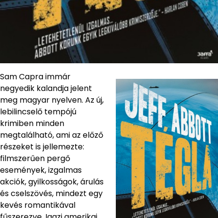
Sam Capra immár
negyedik kalandja jelent
meg magyar nyelven. Az új,
lebilincselő tempójú
krimiben minden
megtalálható, ami az előző
részeket is jellemezte:
filmszerűen pergő
események, izgalmas
akciók, gyilkosságok, árulás
és cselszövés, mindezt egy
kevés romantikával
fűszerezve. Igazi amerikai