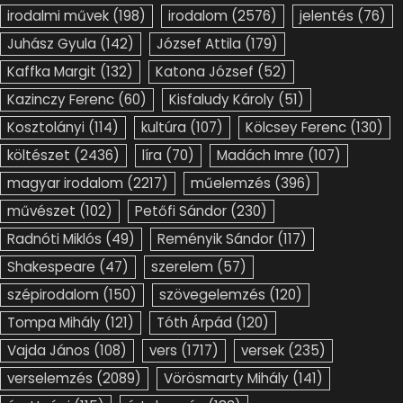
irodalmi művek
(198)
irodalom
(2576)
jelentés
(76)
Juhász Gyula
(142)
József Attila
(179)
Kaffka Margit
(132)
Katona József
(52)
Kazinczy Ferenc
(60)
Kisfaludy Károly
(51)
Kosztolányi
(114)
kultúra
(107)
Kölcsey Ferenc
(130)
költészet
(2436)
líra
(70)
Madách Imre
(107)
magyar irodalom
(2217)
műelemzés
(396)
művészet
(102)
Petőfi Sándor
(230)
Radnóti Miklós
(49)
Reményik Sándor
(117)
Shakespeare
(47)
szerelem
(57)
szépirodalom
(150)
szövegelemzés
(120)
Tompa Mihály
(121)
Tóth Árpád
(120)
Vajda János
(108)
vers
(1717)
versek
(235)
verselemzés
(2089)
Vörösmarty Mihály
(141)