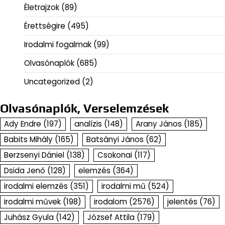
Életrajzok
(89)
Érettségire
(495)
Irodalmi fogalmak
(99)
Olvasónaplók
(685)
Uncategorized
(2)
Olvasónaplók, Verselemzések
Ady Endre
(197)
analízis
(148)
Arany János
(185)
Babits Mihály
(165)
Batsányi János
(62)
Berzsenyi Dániel
(138)
Csokonai
(117)
Dsida Jenő
(128)
elemzés
(364)
irodalmi elemzés
(351)
irodalmi mű
(524)
irodalmi művek
(198)
irodalom
(2576)
jelentés
(76)
Juhász Gyula
(142)
József Attila
(179)