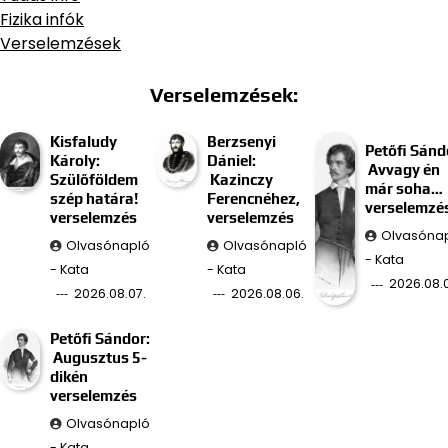
Fizika infók
Verselemzések
Verselemzések:
Kisfaludy
Berzsenyi
Petőfi Sánd
Károly:
Dániel:
Avvagy én
Szülőföldem
Kazinczy
már soha…
szép határa!
Ferencnéhez,
verselemzé
verselemzés
verselemzés
Olvasóna
Olvasónapló
Olvasónapló
- Kata
- Kata
- Kata
2026.08.
2026.08.07.
2026.08.06.
Petőfi Sándor:
Augusztus 5-
dikén
verselemzés
Olvasónapló
- Kata