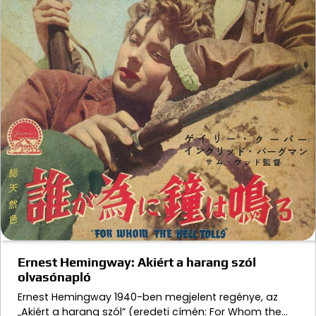
Ernest Hemingway: Akiért a harang szól
olvasónapló
Ernest Hemingway 1940-ben megjelent regénye, az
„Akiért a harang szól” (eredeti címén: For Whom the…