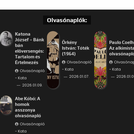
Olvasónaplók:
Katona
József – Bánk
Örkény
Paulo Coelh
bán
István: Tóték
Az alkimist
előversengés:
(1964)
olvasónapl
Tartalom és
Olvasónapló
Olvasóna
Értelmezés
- Kata
- Kata
Olvasónapló
2026.01.07.
2026.01.0
- Kata
2026.01.09.
Abe Kóbó: A
homok
asszonya
olvasónapló
Olvasónapló
- Kata