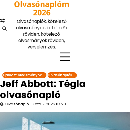
Olvasónaplóm
Skip
to
2026
content
Olvasónaplók, kötelező
olvasmányok, kötelezők
röviden, kötelező
olvasmányok röviden,
verselemzés.
Ajánlott olvasmányok
Olvasónaplók
Jeff Abbott: Tégla
olvasónapló
Olvasónapló - Kata
2025.07.20.