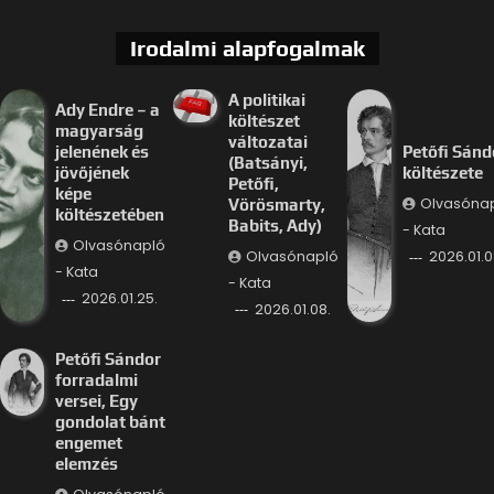
Irodalmi alapfogalmak
A politikai
Ady Endre – a
költészet
magyarság
változatai
jelenének és
Petőfi Sánd
(Batsányi,
jövőjének
költészete
Petőfi,
képe
Olvasóna
Vörösmarty,
költészetében
Babits, Ady)
- Kata
Olvasónapló
Olvasónapló
2026.01.0
- Kata
- Kata
2026.01.25.
2026.01.08.
Petőfi Sándor
forradalmi
versei, Egy
gondolat bánt
engemet
elemzés