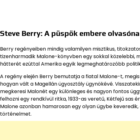
Steve Berry: A püspök embere olvasóna
Berry regényeiben mindig valamilyen misztikus, titokzato
tizenharmadik Malone-könyvben egy sokkal közelebbi, m
hátterét ezúttal Amerika egyik legmeghatározóbb politikai
A regény elején Berry bemutatja a fiatal Malone-t, megis
hogyan vált a Magellán ügyosztály ügynökévé. Visszateki
megkeresi Malonét egy különleges és nagyon fontos üggyel
felhozni egy rendkívül ritka, 1933-as veretű, Kétfejű sas é
Malone azonban hamarosan egy olyan ügybe keveredik, am
történelmet.