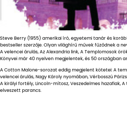
Steve Berry (1955) amerikai író, egyetemi tanár és koráb
bestseller szerzője. Olyan világhírű művek fűződnek a n
A velencei árulás, Az Alexandria link, A Templomosok ör
Könyvei már 40 nyelven megjelentek, és 50 országban ara
A Cotton Malone-sorozat eddig megjelent kötetei: A tem
velencei árulás, Nagy Károly nyomában, Vérbosszú Párizsb
A királyi fortély, Lincoln-mítosz, Veszedelmes hazafiak, 
elveszett parancs.