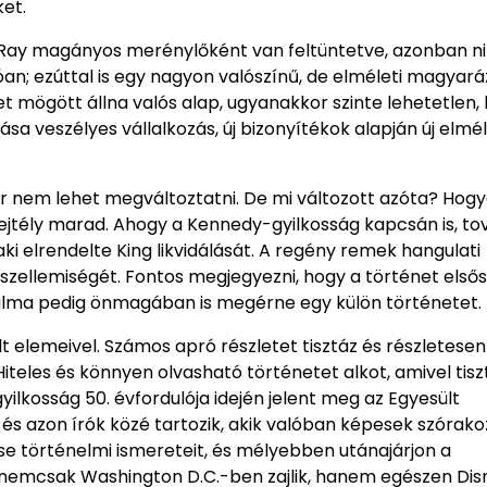
et.
l Ray magányos merénylőként van feltüntetve, azonban n
n; ezúttal is egy nagyon valószínű, de elméleti magyará
t mögött állna valós alap, ugyanakkor szinte lehetetlen,
ása veszélyes vállalkozás, új bizonyítékok alapján új elmé
ár nem lehet megváltoztatni. De mi változott azóta? Hog
rejtély marad. Ahogy a Kennedy-gyilkosság kapcsán is, t
, aki elrendelte King likvidálását. A regény remek hangulati
szellemiségét. Fontos megjegyezni, hogy a történet első
atalma pedig önmagában is megérne egy külön történetet.
t elemeivel. Számos apró részletet tisztáz és részletesen 
Hiteles és könnyen olvasható történetet alkot, amivel tisz
yilkosság 50. évfordulója idején jelent meg az Egyesült
 és azon írók közé tartozik, akik valóban képesek szórako
ítse történelmi ismereteit, és mélyebben utánajárjon a
emcsak Washington D.C.-ben zajlik, hanem egészen Dis