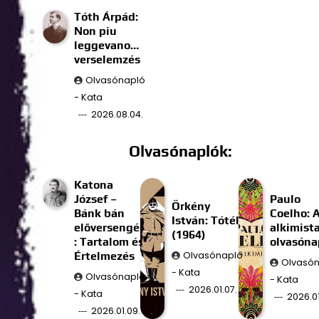
Tóth Árpád:
Non piu
leggevano…
verselemzés
Olvasónapló
- Kata
2026.08.04.
Olvasónaplók:
Katona
József –
Paulo
Örkény
Bánk bán
Coelho: 
István: Tóték
előversengés
alkimist
(1964)
: Tartalom és
olvasóna
Értelmezés
Olvasónapló
Olvasó
- Kata
Olvasónapló
- Kata
2026.01.07.
- Kata
2026.01
2026.01.09.