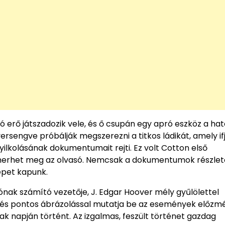
erő játszadozik vele, és ő csupán egy apró eszköz a ha
versengve próbálják megszerezni a titkos ládikát, amely i
lkolásának dokumentumait rejti. Ez volt Cotton első
merhet meg az olvasó. Nemcsak a dokumentumok részlet
képet kapunk.
ónak számító vezetője, J. Edgar Hoover mély gyűlölettel
tes és pontos ábrázolással mutatja be az események előzmé
nak napján történt. Az izgalmas, feszült történet gazdag