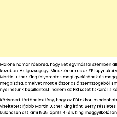
Malone hamar ráébred, hogy két egymással szemben álló 
kezében. Az Igazságügyi Minisztérium és az FBI ügynökei 
Martin Luther King folyamatos megfigyelésének és meggyi
megbízása, amelyet most először az ő szemszögéből is
nyerhetünk bepillantást, hanem az FBI sötét titkairól is 
Közismert történelmi tény, hogy az FBI akkori mindenhat
viseltetett ifjabb Martin Luther King iránt. Berry részle
különösen azt, ami 1968. április 4-én, King meggyilkolásá