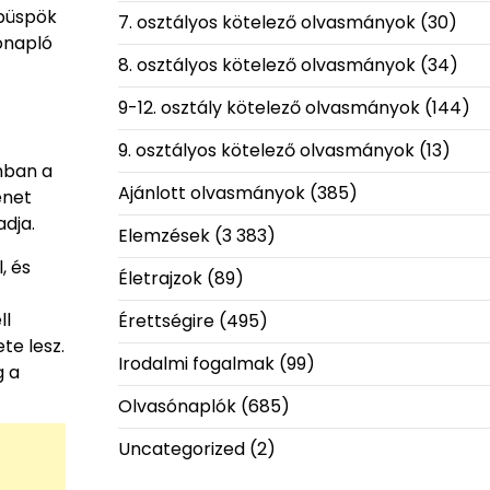
 püspök
7. osztályos kötelező olvasmányok
(30)
ónapló
8. osztályos kötelező olvasmányok
(34)
9-12. osztály kötelező olvasmányok
(144)
9. osztályos kötelező olvasmányok
(13)
nban a
Ajánlott olvasmányok
(385)
énet
adja.
Elemzések
(3 383)
, és
Életrajzok
(89)
ll
Érettségire
(495)
te lesz.
Irodalmi fogalmak
(99)
g a
Olvasónaplók
(685)
Uncategorized
(2)