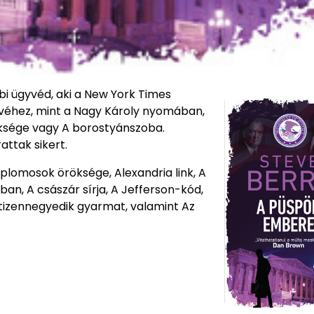
bi ügyvéd, aki a New York Times
evéhez, mint a Nagy Károly nyomában,
öksége vagy A borostyánszoba.
ttak sikert.
plomosok öröksége, Alexandria link, A
an, A császár sírja, A Jefferson-kód,
A tizennegyedik gyarmat, valamint Az