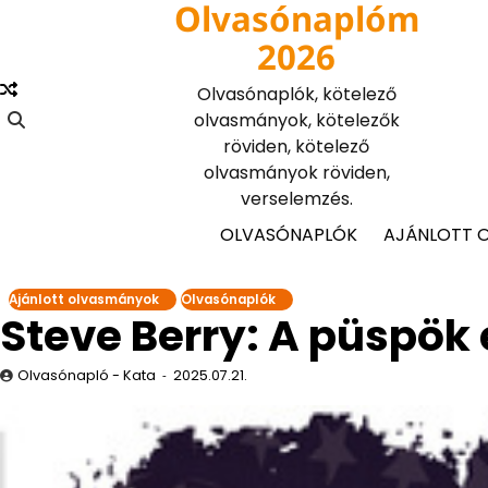
Olvasónaplóm
Skip
to
2026
content
Olvasónaplók, kötelező
olvasmányok, kötelezők
röviden, kötelező
olvasmányok röviden,
verselemzés.
OLVASÓNAPLÓK
AJÁNLOTT 
Ajánlott olvasmányok
Olvasónaplók
Steve Berry: A püspök
Olvasónapló - Kata
2025.07.21.