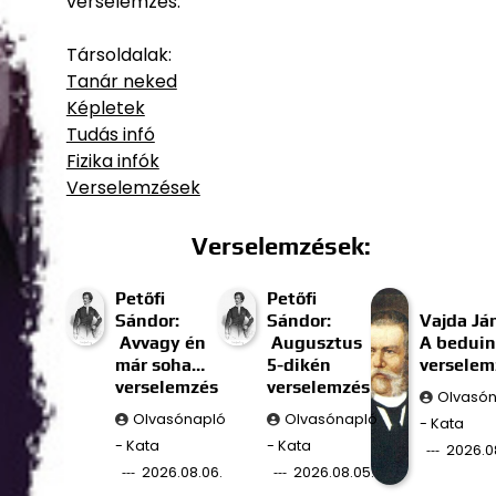
verselemzés.
Társoldalak:
Tanár neked
Képletek
Tudás infó
Fizika infók
Verselemzések
Verselemzések:
Petőfi
Petőfi
Sándor:
Sándor:
Vajda Já
Avvagy én
Augusztus
A beduin
már soha…
5-dikén
verselem
verselemzés
verselemzés
Olvasó
Olvasónapló
Olvasónapló
- Kata
- Kata
- Kata
2026.0
2026.08.06.
2026.08.05.