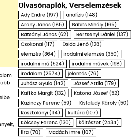
Olvasónaplók, Verselemzések
Ady Endre
(197)
analízis
(148)
Arany János
(185)
Babits Mihály
(165)
Batsányi János
(62)
Berzsenyi Dániel
(137)
Csokonai
(117)
Dsida Jenő
(128)
elemzés
(364)
irodalmi elemzés
(350)
irodalmi mű
(524)
irodalmi művek
(198)
irodalom
(2574)
jelentés
(76)
talom
fjabb
Juhász Gyula
(142)
József Attila
(179)
Kaffka Margit
(132)
Katona József
(52)
eibe
Kazinczy Ferenc
(59)
Kisfaludy Károly
(50)
Kosztolányi
(114)
kultúra
(107)
Kölcsey Ferenc
(130)
költészet
(2434)
nyeit,
líra
(70)
Madách Imre
(107)