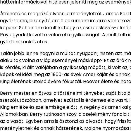
háttérinformációival hitelesen jeleníti meg az események
Átélhető és megrázó olvasni a merényletről. James Ear
egyértelmű, bizonyító erejű dokumentum erre vonatkozóa
kapunk. Soha nem derült ki, hogy az összeesküvés-elméle
Ray egyedül követte volna el a gyilkosságot. A múlt feltár
gyártani kockázatos.
Talán jobb lenne hagyni a múltat nyugodni, hiszen azt m
alakultak volna a világ eseményei másképp? Ez az örök 
is kérdés, ki állt valójában a gyilkosság mögött, ki volt az
képekkel idézi meg az 1960-as évek Amerikáját és annak 
King életének utolsó évére fókuszál. Hoover élete és h
Berry mesterien ötvözi a történelmi tényeket saját kitalál
szerzői utószóban, amelyet ezúttal is érdemes elolvasni. 
King emléke és szellemisége előtt. A regény az amerikai g
Államokban. Berry rutinosan szövi a cselekmény fonalait,
az olvasót. Egyben arra is ösztönzi az olvasót, hogy friss
merényletnek és annak hátterének. Malone nyomozása n