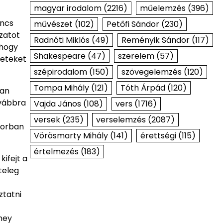
magyar irodalom
(2216)
műelemzés
(396)
incs
művészet
(102)
Petőfi Sándor
(230)
zatot
Radnóti Miklós
(49)
Reményik Sándor
(117)
 hogy
Shakespeare
(47)
szerelem
(57)
leteket
szépirodalom
(150)
szövegelemzés
(120)
Tompa Mihály
(121)
Tóth Árpád
(120)
yan
ovábbra
Vajda János
(108)
vers
(1716)
versek
(235)
verselemzés
(2087)
sorban
Vörösmarty Mihály
(141)
érettségi
(115)
értelmezés
(183)
kifejt a
teleg
ztatni
ney