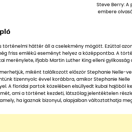
Steve Berry: A
embere olvas
pló
s történelmi háttér áll a cselekmény mögött. Ezúttal azo
ég friss emlékű eseményt helyez a középpontba. A tört
 merénylete, ifjabb Martin Luther King elleni gyilkosság 
merhetjük, miként találkozott először Stephanie Nelle-vel
ntünk tizennyolc évvel korábbra, amikor Stephanie Nelle
. A floridai partok közelében elsüllyedt kubai hajóból ke
rmét, ami a történet kezdeti, látszólag jelentéktelen részle
ely, ha igaznak bizonyul, alapjaiban változtathatja me