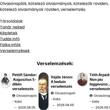
Olvasónaplók, kötelező olvasmányok, kötelezők röviden,
kötelező olvasmányok röviden, verselemzés.
Társoldalak:
Tanár neked
Képletek
Tudás infó
Fizika infók
Verselemzések
Verselemzések:
Petőfi Sándor:
Tóth Árpád:
Vajda János:
Augusztus 5-
Non piu
A beduin
dikén
leggevano
verselemzés
verselemzés
verselemzé
Olvasónapló
Olvasónapló
Olvasóna
- Kata
- Kata
- Kata
2026.08.05.
2026.08.05.
2026.08.