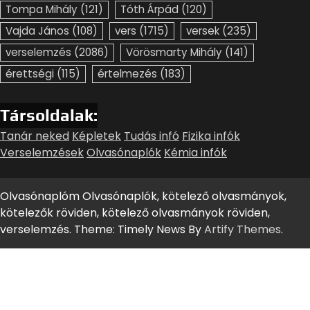
Tompa Mihály
(121)
Tóth Árpád
(120)
Vajda János
(108)
vers
(1715)
versek
(235)
verselemzés
(2086)
Vörösmarty Mihály
(141)
érettségi
(115)
értelmezés
(183)
Társoldalak:
Tanár neked
Képletek
Tudás infó
Fizika infók
Verselemzések
Olvasónaplók
Kémia infók
Olvasónaplóm Olvasónaplók, kötelező olvasmányok,
kötelezők röviden, kötelező olvasmányok röviden,
verselemzés. Theme: Timely News By
Artify Themes
.