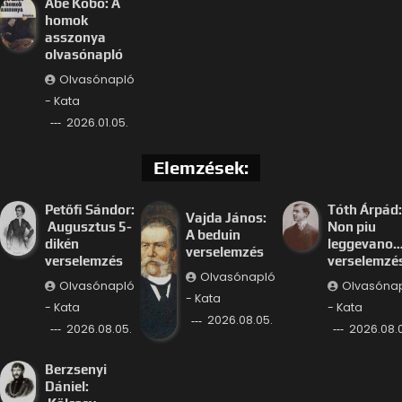
Abe Kóbó: A
homok
asszonya
olvasónapló
Olvasónapló
- Kata
2026.01.05.
Elemzések:
Petőfi Sándor:
Tóth Árpád:
Vajda János:
Augusztus 5-
Non piu
A beduin
dikén
leggevano
verselemzés
verselemzés
verselemzé
Olvasónapló
Olvasónapló
Olvasóna
- Kata
- Kata
- Kata
2026.08.05.
2026.08.05.
2026.08.
Berzsenyi
Dániel: