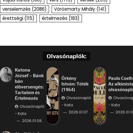
verselemzés
(2086)
Vörösmarty Mihály
(141)
érettségi
(115)
értelmezés
(183)
Olvasónaplók:
Katona
József – Bánk
Örkény
Paulo Coelh
bán
István: Tóték
Az alkimist
előversengés:
(1964)
olvasónapl
Tartalom és
Olvasónapló
Olvasóna
Értelmezés
- Kata
- Kata
Olvasónapló
2026.01.07.
2026.01.0
- Kata
2026.01.09.