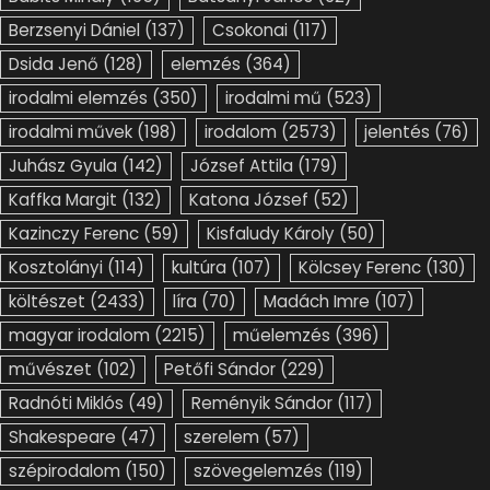
Berzsenyi Dániel
(137)
Csokonai
(117)
Dsida Jenő
(128)
elemzés
(364)
irodalmi elemzés
(350)
irodalmi mű
(523)
irodalmi művek
(198)
irodalom
(2573)
jelentés
(76)
Juhász Gyula
(142)
József Attila
(179)
Kaffka Margit
(132)
Katona József
(52)
Kazinczy Ferenc
(59)
Kisfaludy Károly
(50)
Kosztolányi
(114)
kultúra
(107)
Kölcsey Ferenc
(130)
költészet
(2433)
líra
(70)
Madách Imre
(107)
magyar irodalom
(2215)
műelemzés
(396)
művészet
(102)
Petőfi Sándor
(229)
Radnóti Miklós
(49)
Reményik Sándor
(117)
Shakespeare
(47)
szerelem
(57)
szépirodalom
(150)
szövegelemzés
(119)