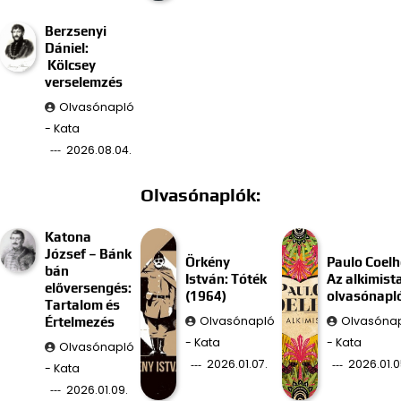
Berzsenyi
Dániel:
Kölcsey
verselemzés
Olvasónapló
- Kata
2026.08.04.
Olvasónaplók:
Katona
József – Bánk
Örkény
Paulo Coelh
bán
István: Tóték
Az alkimist
előversengés:
(1964)
olvasónapl
Tartalom és
Olvasónapló
Olvasóna
Értelmezés
- Kata
- Kata
Olvasónapló
2026.01.07.
2026.01.0
- Kata
2026.01.09.