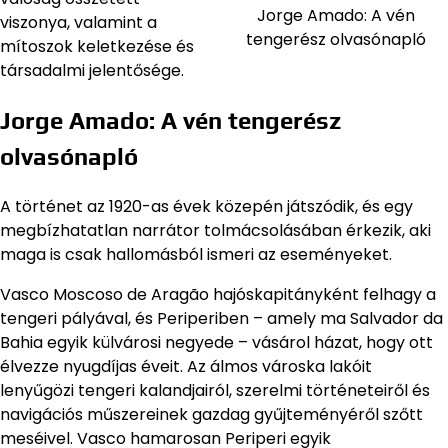
Jorge Amado: A vén
viszonya, valamint a
tengerész olvasónapló
mítoszok keletkezése és
társadalmi jelentősége.
Jorge Amado: A vén tengerész
olvasónapló
A történet az 1920-as évek közepén játszódik, és egy
megbízhatatlan narrátor tolmácsolásában érkezik, aki
maga is csak hallomásból ismeri az eseményeket.
Vasco Moscoso de Aragão hajóskapitányként felhagy a
tengeri pályával, és Periperiben – amely ma Salvador da
Bahia egyik külvárosi negyede – vásárol házat, hogy ott
élvezze nyugdíjas éveit. Az álmos városka lakóit
lenyűgözi tengeri kalandjairól, szerelmi történeteiről és
navigációs műszereinek gazdag gyűjteményéről szőtt
meséivel. Vasco hamarosan Periperi egyik