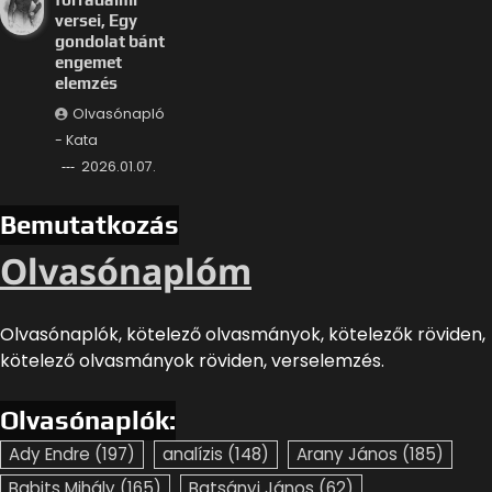
versei, Egy
gondolat bánt
engemet
elemzés
Olvasónapló
- Kata
2026.01.07.
Bemutatkozás
Olvasónaplóm
Olvasónaplók, kötelező olvasmányok, kötelezők röviden,
kötelező olvasmányok röviden, verselemzés.
Olvasónaplók:
Ady Endre
(197)
analízis
(148)
Arany János
(185)
Babits Mihály
(165)
Batsányi János
(62)