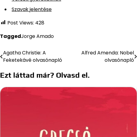
Szavak jelentése
Post Views:
428
Tagged
Jorge Amado
Agatha Christie: A
Alfred Amenda: Nobel
Bejegyzés
Feketekávé olvasónapló
olvasónapló
navigáció
Ezt láttad már? Olvasd el.