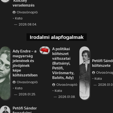
Kölcsey
verselemzés
Olvasónapló
- Kata
2026.08.04.
Irodalmi alapfogalmak
A politikai
Ady Endre – a
költészet
magyarság
változatai
jelenének és
Petőfi Sánd
(Batsányi,
jövőjének
költészete
Petőfi,
képe
Olvasóna
Vörösmarty,
költészetében
Babits, Ady)
- Kata
Olvasónapló
Olvasónapló
2026.01.0
- Kata
- Kata
2026.01.25.
2026.01.08.
Petőfi Sándor
forradalmi