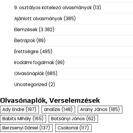
9. osztályos kötelező olvasmányok
(13)
Ajánlott olvasmányok
(385)
Elemzések
(3 382)
Életrajzok
(89)
Érettségire
(495)
Irodalmi fogalmak
(99)
Olvasónaplók
(685)
Uncategorized
(2)
Olvasónaplók, Verselemzések
Ady Endre
(197)
analízis
(148)
Arany János
(185)
Babits Mihály
(165)
Batsányi János
(62)
Berzsenyi Dániel
(137)
Csokonai
(117)