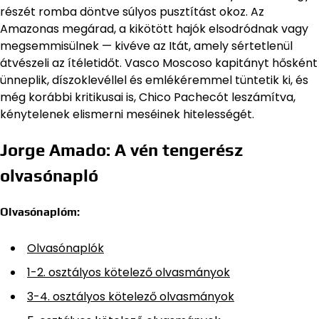
részét romba döntve súlyos pusztítást okoz. Az
Amazonas megárad, a kikötött hajók elsodródnak vagy
megsemmisülnek — kivéve az Itát, amely sértetlenül
átvészeli az ítéletidőt. Vasco Moscoso kapitányt hősként
ünneplik, díszoklevéllel és emlékéremmel tüntetik ki, és
még korábbi kritikusai is, Chico Pachecót leszámítva,
kénytelenek elismerni meséinek hitelességét.
Jorge Amado: A vén tengerész
olvasónapló
Olvasónaplóm:
Olvasónaplók
1-2. osztályos kötelező olvasmányok
3-4. osztályos kötelező olvasmányok