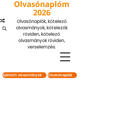
Olvasónaplóm
Skip
to
2026
content
Olvasónaplók, kötelező
olvasmányok, kötelezők
röviden, kötelező
olvasmányok röviden,
verselemzés.
Ajánlott olvasmányok
Olvasónaplók