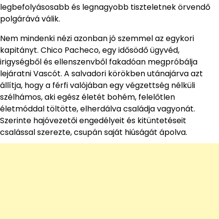
legbefolyásosabb és legnagyobb tiszteletnek örvendő
polgárává válik.
Nem mindenki nézi azonban jó szemmel az egykori
kapitányt. Chico Pacheco, egy idősödő ügyvéd,
irigységből és ellenszenvből fakadóan megpróbálja
lejáratni Vascót. A salvadori körökben utánajárva azt
állítja, hogy a férfi valójában egy végzettség nélküli
szélhámos, aki egész életét bohém, felelőtlen
életmóddal töltötte, elherdálva családja vagyonát.
Szerinte hajóvezetői engedélyeit és kitüntetéseit
csalással szerezte, csupán saját hiúságát ápolva.