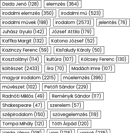
Dsida Jenő
(128)
elemzés
(364)
irodalmi elemzés
(350)
irodalmi mű
(523)
irodalmi művek
(198)
irodalom
(2573)
jelentés
(76)
Juhász Gyula
(142)
József Attila
(179)
Kaffka Margit
(132)
Katona József
(52)
Kazinczy Ferenc
(59)
Kisfaludy Károly
(50)
Kosztolányi
(114)
kultúra
(107)
Kölcsey Ferenc
(130)
költészet
(2433)
líra
(70)
Madách Imre
(107)
magyar irodalom
(2215)
műelemzés
(396)
művészet
(102)
Petőfi Sándor
(229)
Radnóti Miklós
(49)
Reményik Sándor
(117)
Shakespeare
(47)
szerelem
(57)
szépirodalom
(150)
szövegelemzés
(119)
Tompa Mihály
(121)
Tóth Árpád
(120)
Vajda János
(108)
vers
(1715)
versek
(235)