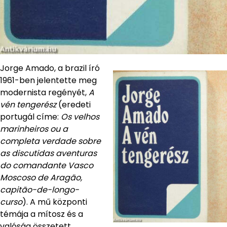
Jorge Amado, a brazil író
1961-ben jelentette meg
modernista regényét,
A
vén tengerész
(eredeti
portugál címe:
Os velhos
marinheiros ou a
completa verdade sobre
as discutidas aventuras
do comandante Vasco
Moscoso de Aragão,
capitão-de-longo-
curso
). A mű központi
témája a mítosz és a
valóság összetett