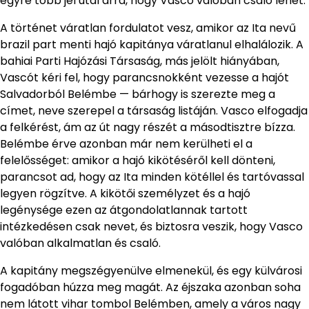
egyre több jel utal arra, hogy Vasco valóban csaló lehet.
A történet váratlan fordulatot vesz, amikor az Ita nevű
brazil part menti hajó kapitánya váratlanul elhalálozik. A
bahiai Parti Hajózási Társaság, más jelölt hiányában,
Vascót kéri fel, hogy parancsnokként vezesse a hajót
Salvadorból Belémbe — bárhogy is szerezte meg a
címet, neve szerepel a társaság listáján. Vasco elfogadja
a felkérést, ám az út nagy részét a másodtisztre bízza.
Belémbe érve azonban már nem kerülheti el a
felelősséget: amikor a hajó kikötéséről kell dönteni,
parancsot ad, hogy az Ita minden kötéllel és tartóvassal
legyen rögzítve. A kikötői személyzet és a hajó
legénysége ezen az átgondolatlannak tartott
intézkedésen csak nevet, és biztosra veszik, hogy Vasco
valóban alkalmatlan és csaló.
A kapitány megszégyenülve elmenekül, és egy külvárosi
fogadóban húzza meg magát. Az éjszaka azonban soha
nem látott vihar tombol Belémben, amely a város nagy