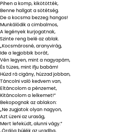
Pihen a komp, kikötötték,
Benne hallgat a sötétség.
De a kocsma bezzeg hangos!
Munkálódik a cimbalmos,
A legények kurjogatnak,
Szinte reng belé az ablak.
„Kocsmárosné, aranyvirág,
Ide a legjobbik borát,
Vén legyen, mint a nagyapám,
És tüzes, mint ifju babám!
Húzd rá cigány, húzzad jobban,
Táncolni való kedvem van,
Eltáncolom a pénzemet,
Kitáncolom a lelkemet!”
Bekopognak az ablakon:
„Ne zugjatok olyan nagyon,
Azt üzeni az uraság,
Mert lefeküdt, alunni vágy.”
„Ördög bújjék az uradba,