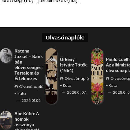
érettségi
(115)
értelmezés
(183)
Olvasónaplók:
Katona
József – Bánk
Örkény
Paulo Coelh
bán
István: Tóték
Az alkimist
előversengés:
(1964)
olvasónapl
Tartalom és
Olvasónapló
Olvasóna
Értelmezés
- Kata
- Kata
Olvasónapló
2026.01.07.
2026.01.0
- Kata
2026.01.09.
Abe Kóbó: A
homok
asszonya