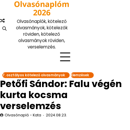
Olvasónaplóm
Skip
to
2026
content
Olvasónaplók, kötelező
olvasmányok, kötelezők
röviden, kötelező
olvasmányok röviden,
verselemzés.
7. osztályos kötelező olvasmányok
Elemzések
Petőfi Sándor: Falu végén
kurta kocsma
verselemzés
Olvasónapló - Kata
2024.08.23.