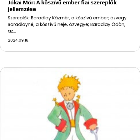
Jókai Mór: A kőszívű ember fiai szereplők
jellemzése
Szereplők: Baradlay Kázmér, a kőszívű ember; özvegy
Baradlayné, a kőszívű neje, özvegye; Baradlay Ödön,
az…
2024.09.18.