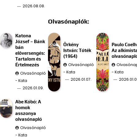
2026.08.08.
Olvasónaplók:
Katona
József – Bánk
Örkény
Paulo Coelh
bán
István: Tóték
Az alkimist
előversengés:
(1964)
olvasónapl
Tartalom és
Olvasónapló
Olvasóna
Értelmezés
- Kata
- Kata
Olvasónapló
2026.01.07.
2026.01.0
- Kata
2026.01.09.
Abe Kóbó: A
homok
asszonya
olvasónapló
Olvasónapló
- Kata