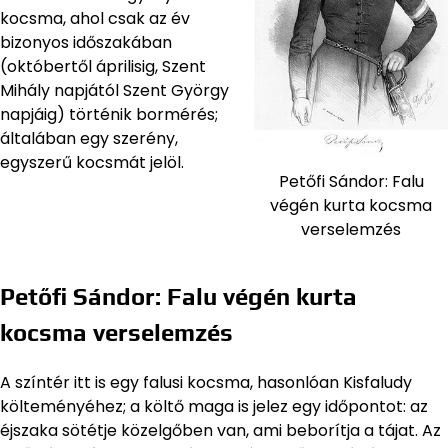
kocsma, ahol csak az év
bizonyos időszakában
(októbertől áprilisig, Szent
Mihály napjától Szent György
napjáig) történik bormérés;
általában egy szerény,
egyszerű kocsmát jelöl.
Petőfi Sándor: Falu
végén kurta kocsma
verselemzés
Petőfi Sándor: Falu végén kurta
kocsma verselemzés
A színtér itt is egy falusi kocsma, hasonlóan Kisfaludy
költeményéhez; a költő maga is jelez egy időpontot: az
éjszaka sötétje közelgőben van, ami beborítja a tájat. Az