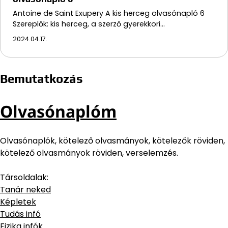
Antoine de Saint Exupery A kis herceg olvasónapló 6
Szereplők: kis herceg, a szerző gyerekkori…
2024.04.17.
Bemutatkozás
Olvasónaplóm
Olvasónaplók, kötelező olvasmányok, kötelezők röviden,
kötelező olvasmányok röviden, verselemzés.
Társoldalak:
Tanár neked
Képletek
Tudás infó
Fizika infók