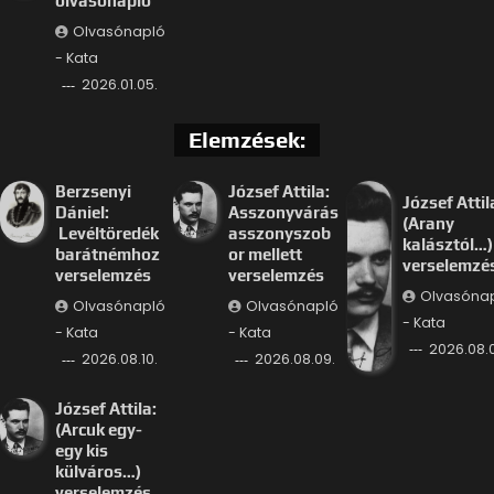
olvasónapló
Olvasónapló
- Kata
2026.01.05.
Elemzések:
Berzsenyi
József Attila:
József Attil
Dániel:
Asszonyvárás
(Arany
Levéltöredék
asszonyszob
kalásztól…)
barátnémhoz
or mellett
verselemzé
verselemzés
verselemzés
Olvasóna
Olvasónapló
Olvasónapló
- Kata
- Kata
- Kata
2026.08.
2026.08.10.
2026.08.09.
József Attila:
(Arcuk egy-
egy kis
külváros…)
verselemzés