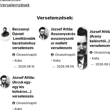
Verselemzések
Verselemzések:
Berzsenyi
József Attila:
József Attil
Dániel:
Asszonyvárás
(Arany
Levéltöredék
asszonyszob
kalásztól…)
barátnémhoz
or mellett
verselemzé
verselemzés
verselemzés
Olvasóna
Olvasónapló
Olvasónapló
- Kata
- Kata
- Kata
2026.08.
2026.08.10.
2026.08.09.
József Attila:
(Arcuk egy-
egy kis
külváros…)
verselemzés
Olvasónapló
- Kata