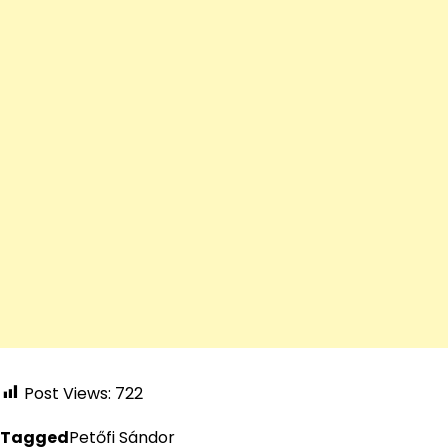
Post Views:
722
Tagged
Petőfi Sándor