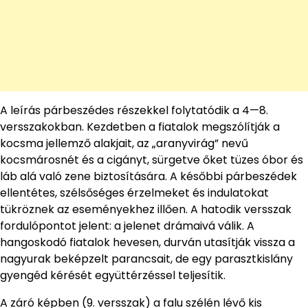
A leírás párbeszédes részekkel folytatódik a 4—8.
versszakokban. Kezdetben a fiatalok megszólítják a
kocsma jellemző alakjait, az „aranyvirág” nevű
kocsmárosnét és a cigányt, sürgetve őket tüzes óbor és
láb alá való zene biztosítására. A későbbi párbeszédek
ellentétes, szélsőséges érzelmeket és indulatokat
tükröznek az eseményekhez illően. A hatodik versszak
fordulópontot jelent: a jelenet drámaivá válik. A
hangoskodó fiatalok hevesen, durván utasítják vissza a
nagyurak beképzelt parancsait, de egy parasztkislány
gyengéd kérését együttérzéssel teljesítik.
A záró képben (9. versszak) a falu szélén lévő kis