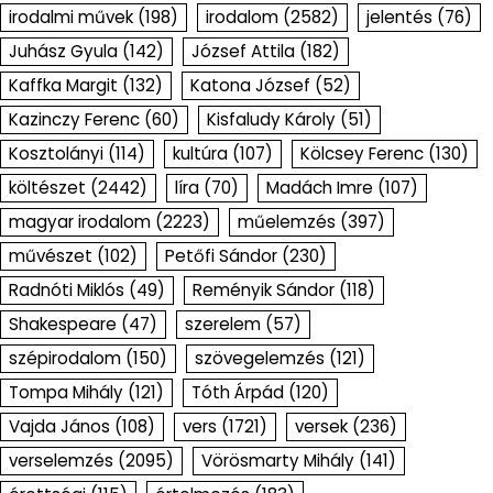
irodalmi művek
(198)
irodalom
(2582)
jelentés
(76)
Juhász Gyula
(142)
József Attila
(182)
Kaffka Margit
(132)
Katona József
(52)
Kazinczy Ferenc
(60)
Kisfaludy Károly
(51)
Kosztolányi
(114)
kultúra
(107)
Kölcsey Ferenc
(130)
költészet
(2442)
líra
(70)
Madách Imre
(107)
magyar irodalom
(2223)
műelemzés
(397)
művészet
(102)
Petőfi Sándor
(230)
Radnóti Miklós
(49)
Reményik Sándor
(118)
Shakespeare
(47)
szerelem
(57)
szépirodalom
(150)
szövegelemzés
(121)
Tompa Mihály
(121)
Tóth Árpád
(120)
Vajda János
(108)
vers
(1721)
versek
(236)
verselemzés
(2095)
Vörösmarty Mihály
(141)