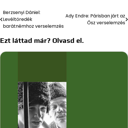
Berzsenyi Dániel:
Bejegyzés
Ady Endre: Párisban járt az
Levéltöredék
Ősz verselemzés
navigáció
barátnémhoz verselemzés
Ezt láttad már? Olvasd el.