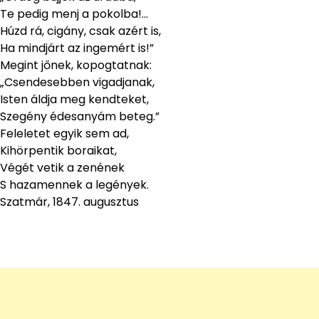
Te pedig menj a pokolba!…
Húzd rá, cigány, csak azért is,
Ha mindjárt az ingemért is!”
Megint jőnek, kopogtatnak:
„Csendesebben vigadjanak,
Isten áldja meg kendteket,
Szegény édesanyám beteg.”
Feleletet egyik sem ad,
Kihörpentik boraikat,
Végét vetik a zenének
S hazamennek a legények.
Szatmár
,
1847. augusztus