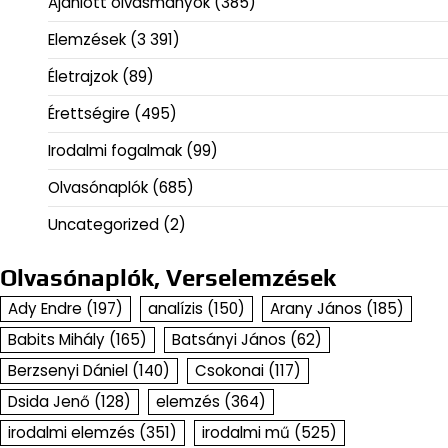
Ajánlott olvasmányok
(385)
Elemzések
(3 391)
Életrajzok
(89)
Érettségire
(495)
Irodalmi fogalmak
(99)
Olvasónaplók
(685)
Uncategorized
(2)
Olvasónaplók, Verselemzések
Ady Endre
(197)
analízis
(150)
Arany János
(185)
Babits Mihály
(165)
Batsányi János
(62)
Berzsenyi Dániel
(140)
Csokonai
(117)
Dsida Jenő
(128)
elemzés
(364)
irodalmi elemzés
(351)
irodalmi mű
(525)