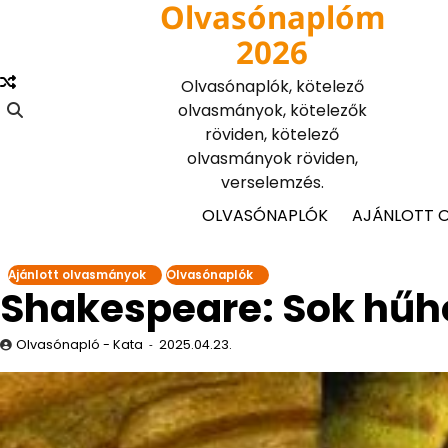
Olvasónaplóm
Skip
to
2026
content
Olvasónaplók, kötelező
olvasmányok, kötelezők
röviden, kötelező
olvasmányok röviden,
verselemzés.
OLVASÓNAPLÓK
AJÁNLOTT 
Ajánlott olvasmányok
Olvasónaplók
Shakespeare: Sok hűh
Olvasónapló - Kata
2025.04.23.