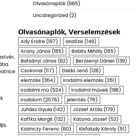
Olvasónaplók
(685)
Uncategorized
(2)
Olvasónaplók, Verselemzések
Ady Endre
(197)
analízis
(149)
Arany János
(185)
Babits Mihály
(165)
estvér,
Batsányi János
(62)
Berzsenyi Dániel
(139)
ába.
Csokonai
(117)
Dsida Jenő
(128)
eatrice
elemzés
(364)
irodalmi elemzés
(351)
irodalmi mű
(524)
irodalmi művek
(198)
ak
irodalom
(2578)
jelentés
(76)
Juhász Gyula
(142)
József Attila
(179)
Kaffka Margit
(132)
Katona József
(52)
ja,
Kazinczy Ferenc
(60)
Kisfaludy Károly
(51)