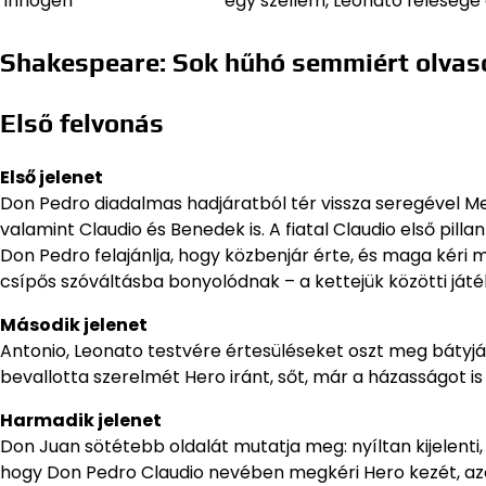
Innogen
egy szellem, Leonato felesége
Shakespeare: Sok hűhó semmiért olvas
Első felvonás
Első jelenet
Don Pedro diadalmas hadjáratból tér vissza seregével Me
valamint Claudio és Benedek is. A fiatal Claudio első pi
Don Pedro felajánlja, hogy közbenjár érte, és maga kéri
csípős szóváltásba bonyolódnak – a kettejük közötti játé
Második jelenet
Antonio, Leonato testvére értesüléseket oszt meg bátyjáv
bevallotta szerelmét Hero iránt, sőt, már a házasságot is 
Harmadik jelenet
Don Juan sötétebb oldalát mutatja meg: nyíltan kijelent
hogy Don Pedro Claudio nevében megkéri Hero kezét, azon