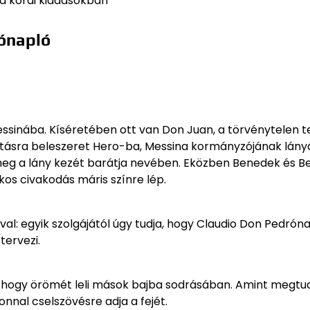
 a korai kiadásokban
ónapló
ssinába. Kíséretében ott van Don Juan, a törvénytelen t
llantásra beleszeret Hero-ba, Messina kormányzójának lány
 meg a lány kezét barátja nevében. Eközben Benedek és B
kos civakodás máris színre lép.
al: egyik szolgájától úgy tudja, hogy Claudio Don Pedrón
tervezi.
i, hogy örömét leli mások bajba sodrásában. Amint megtud
nal cselszövésre adja a fejét.