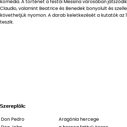
komédia. A történet a festői Messina városában játszódik
Claudio, valamint Beatrice és Benedek bonyolult és szel
követhetjük nyomon. A darab keletkezését a kutatók az 1
teszik.
Szereplők:
Don Pedro
Aragónia hercege