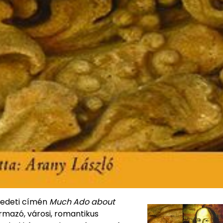
edeti címén
Much Ado about
rmazó, városi, romantikus