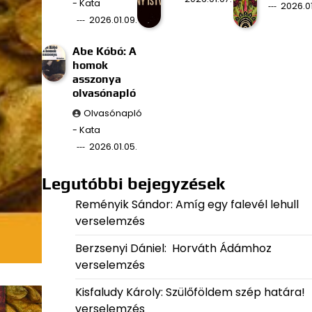
- Kata
2026.01
2026.01.09.
Abe Kóbó: A
homok
asszonya
olvasónapló
Olvasónapló
- Kata
2026.01.05.
Legutóbbi bejegyzések
Reményik Sándor: Amíg egy falevél lehull
verselemzés
Berzsenyi Dániel: Horváth Ádámhoz
verselemzés
Kisfaludy Károly: Szülőföldem szép határa!
verselemzés