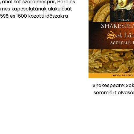
, ahol két szerelmespár, Hero és
lemes kapcsolatának alakulását
598 és 1600 közötti időszakra
Shakespeare: So
semmiért olvasó