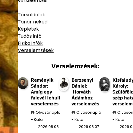
verselemzés.
Társoldalak:
Tanár neked
Képletek
Tudás infó
Fizika infók
Verselemzések
Verselemzések:
Reményik
Berzsenyi
Kisfalud
Sándor:
Dániel:
Károly:
Amíg egy
Horváth
Szülőföl
falevél lehull
Ádámhoz
szép hat
verselemzés
verselemzés
verselem
Olvasónapló
Olvasónapló
Olvasó
- Kata
- Kata
- Kata
2026.08.08.
2026.08.07.
2026.0