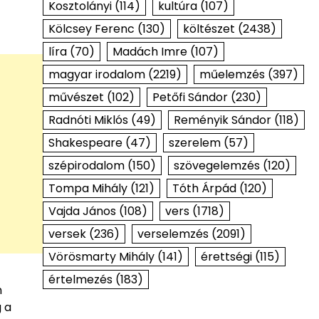
Kosztolányi
(114)
kultúra
(107)
Kölcsey Ferenc
(130)
költészet
(2438)
líra
(70)
Madách Imre
(107)
magyar irodalom
(2219)
műelemzés
(397)
művészet
(102)
Petőfi Sándor
(230)
Radnóti Miklós
(49)
Reményik Sándor
(118)
Shakespeare
(47)
szerelem
(57)
szépirodalom
(150)
szövegelemzés
(120)
Tompa Mihály
(121)
Tóth Árpád
(120)
Vajda János
(108)
vers
(1718)
versek
(236)
verselemzés
(2091)
Vörösmarty Mihály
(141)
érettségi
(115)
értelmezés
(183)
n
 a