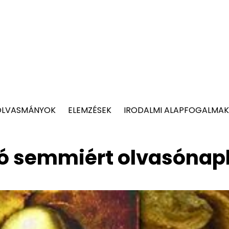
OLVASMÁNYOK
ELEMZÉSEK
IRODALMI ALAPFOGALMAK
ó semmiért olvasónap