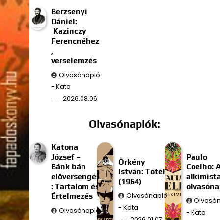
Berzsenyi
Dániel:
Kazinczy
Ferencnéhez
,
verselemzés
Olvasónapló
- Kata
2026.08.06.
Olvasónaplók:
Katona
József –
Paulo
Örkény
Bánk bán
Coelho: 
István: Tóték
előversengés
alkimist
(1964)
: Tartalom és
olvasóna
Értelmezés
Olvasónapló
Olvasó
- Kata
Olvasónapló
- Kata
2026.01.07.