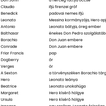
Don John
a herceg fattyú öccse
Claudio
ifjú firenzei gróf
Benedick
padovai nemes ifjú
Leonato
Messina kormányzója, Hero ap
Antonio
Leonato bátyja, öreg ember
Balthasar
énekes Don Pedro szolgálatá
Borachio
Don Juan embere
Conrade
Don Juan embere
Friar Francis
pap
Dogberry
őr
Verges
őr
A Sexton
a törvényszéken Borachio tár
Hero
Leonato leánya
Beatrice
Leonato unokahúga
Margaret
Hero kísérő hölgye
Ursula
Hero kísérő hölgye