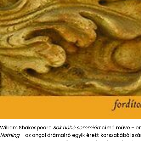
William Shakespeare
Sok hűhó semmiért
című műve – er
Nothing
– az angol drámaíró egyik érett korszakából szá