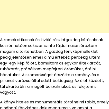
A remek stílusnak és kiváló részletgazdag leírásoknak
köszönhetően sokszor szinte fájdalmasan éreztem
magam a történetben. A gazdag fényképmelléklet
pedig jelentősen emeli a mű értékét: percekig ültem
egy-egy kép fölött, bámultam az egykor éltek arcát,
ruházatát, próbáltam megfejteni örömüket, átélni
bánatukat. A szomorúságot átszőtte a remény, és a
pillanat varázsa által adott boldogság. Az élet küzdött,
túl akarta élni a megélt borzalmakat, és felejteni is
vágyott.
A könyv hiteles és monumentális történelmi tabló, amely
a háború fényképes dokumentumait, valamint a