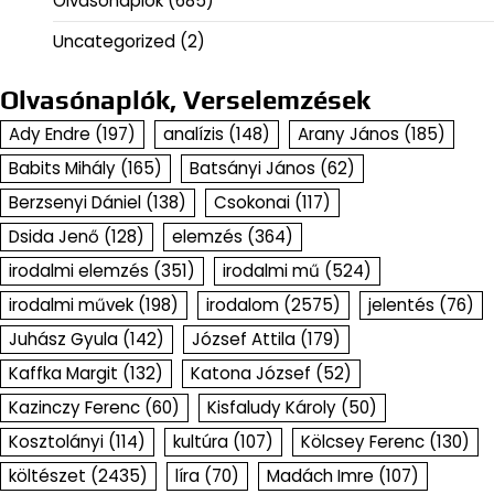
Olvasónaplók
(685)
Uncategorized
(2)
Olvasónaplók, Verselemzések
Ady Endre
(197)
analízis
(148)
Arany János
(185)
Babits Mihály
(165)
Batsányi János
(62)
Berzsenyi Dániel
(138)
Csokonai
(117)
Dsida Jenő
(128)
elemzés
(364)
irodalmi elemzés
(351)
irodalmi mű
(524)
irodalmi művek
(198)
irodalom
(2575)
jelentés
(76)
Juhász Gyula
(142)
József Attila
(179)
Kaffka Margit
(132)
Katona József
(52)
Kazinczy Ferenc
(60)
Kisfaludy Károly
(50)
Kosztolányi
(114)
kultúra
(107)
Kölcsey Ferenc
(130)
költészet
(2435)
líra
(70)
Madách Imre
(107)