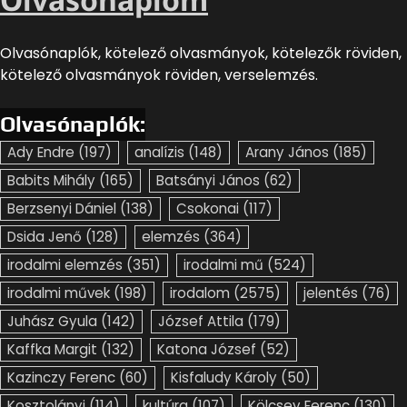
Olvasónaplók, kötelező olvasmányok, kötelezők röviden,
kötelező olvasmányok röviden, verselemzés.
Olvasónaplók:
Ady Endre
(197)
analízis
(148)
Arany János
(185)
Babits Mihály
(165)
Batsányi János
(62)
Berzsenyi Dániel
(138)
Csokonai
(117)
Dsida Jenő
(128)
elemzés
(364)
irodalmi elemzés
(351)
irodalmi mű
(524)
irodalmi művek
(198)
irodalom
(2575)
jelentés
(76)
Juhász Gyula
(142)
József Attila
(179)
Kaffka Margit
(132)
Katona József
(52)
Kazinczy Ferenc
(60)
Kisfaludy Károly
(50)
Kosztolányi
(114)
kultúra
(107)
Kölcsey Ferenc
(130)