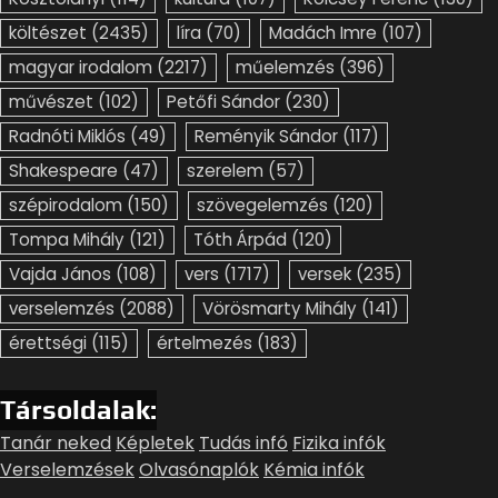
költészet
(2435)
líra
(70)
Madách Imre
(107)
magyar irodalom
(2217)
műelemzés
(396)
művészet
(102)
Petőfi Sándor
(230)
Radnóti Miklós
(49)
Reményik Sándor
(117)
Shakespeare
(47)
szerelem
(57)
szépirodalom
(150)
szövegelemzés
(120)
Tompa Mihály
(121)
Tóth Árpád
(120)
Vajda János
(108)
vers
(1717)
versek
(235)
verselemzés
(2088)
Vörösmarty Mihály
(141)
érettségi
(115)
értelmezés
(183)
Társoldalak:
Tanár neked
Képletek
Tudás infó
Fizika infók
Verselemzések
Olvasónaplók
Kémia infók