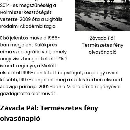
2014-es megszűnéséig a
Holmi szerkesztőségét
vezette. 2009 óta a Digitális
Irodalmi Akadémia tagja.
Első jelentős műve a 1986-
Závada Pál:
ban megjelent Kulákprés
Természetes fény
című szociográfia volt, amely
olvasónapló
nagy visszhangot keltett. Első
ismert regénye, a Mielőtt
elsötétül 1996-ban látott napvilágot, majd egy évvel
később, 1997-ben jelent meg a széles körben elismert
Jadviga párnája. 2002-ben a Milota című regényével
gazdagította életművét.
Závada Pál: Természetes fény
olvasónapló