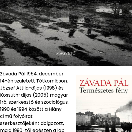
Závada Pál 1954. december
14-én született Tótkomlóson.
József Attila-díjas (1998) és
Kossuth-díjas (2005) magyar
író, szerkesztő és szociológus.
1990 és 1994 között a Hiány
című folyóirat
szerkesztőjeként dolgozott,
majd 1990-től egészen a lap