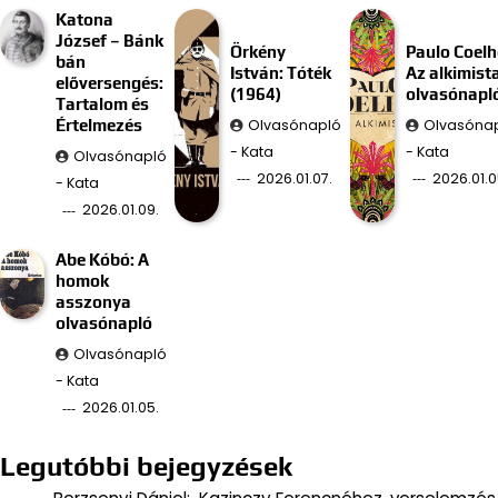
Katona
József – Bánk
Örkény
Paulo Coelh
bán
István: Tóték
Az alkimist
előversengés:
(1964)
olvasónapl
Tartalom és
Olvasónapló
Olvasóna
Értelmezés
- Kata
- Kata
Olvasónapló
2026.01.07.
2026.01.0
- Kata
2026.01.09.
Abe Kóbó: A
homok
asszonya
olvasónapló
Olvasónapló
- Kata
2026.01.05.
Legutóbbi bejegyzések