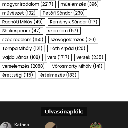
magyar irodalom
(2217)
műelemzés
(396)
művészet
(102)
Petőfi Sándor
(230)
Radnóti Miklós
(49)
Reményik Sándor
(117)
Shakespeare
(47)
szerelem
(57)
szépirodalom
(150)
szövegelemzés
(120)
Tompa Mihály
(121)
Tóth Árpád
(120)
Vajda János
(108)
vers
(1717)
versek
(235)
verselemzés
(2088)
Vörösmarty Mihály
(141)
érettségi
(115)
értelmezés
(183)
Olvasónaplók:
Katona