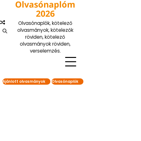
Olvasónaplóm
Skip
to
2026
content
Olvasónaplók, kötelező
olvasmányok, kötelezők
röviden, kötelező
olvasmányok röviden,
verselemzés.
Ajánlott olvasmányok
Olvasónaplók