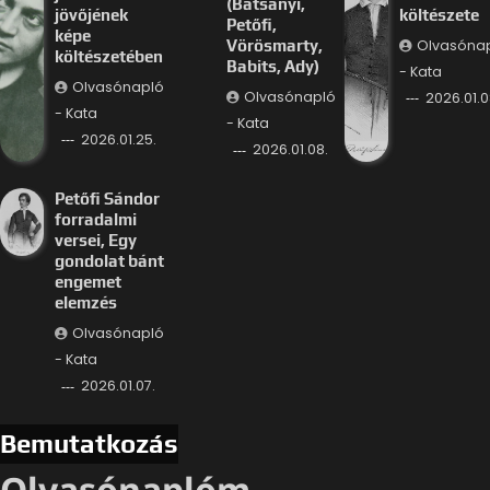
(Batsányi,
jövőjének
költészete
Petőfi,
képe
Olvasóna
Vörösmarty,
költészetében
Babits, Ady)
- Kata
Olvasónapló
Olvasónapló
2026.01.0
- Kata
- Kata
2026.01.25.
2026.01.08.
Petőfi Sándor
forradalmi
versei, Egy
gondolat bánt
engemet
elemzés
Olvasónapló
- Kata
2026.01.07.
Bemutatkozás
Olvasónaplóm