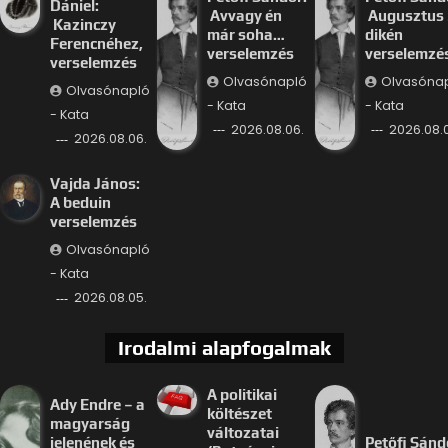
Dániel:
Avvagy én
Augusztus 
Kazinczy
már soha…
dikén
Ferencnéhez,
verselemzés
verselemzé
verselemzés
Olvasónapló
Olvasóna
Olvasónapló
- Kata
- Kata
- Kata
2026.08.06.
2026.08.
2026.08.06.
Vajda János:
A beduin
verselemzés
Olvasónapló
- Kata
2026.08.05.
Irodalmi alapfogalmak
A politikai
Ady Endre – a
költészet
magyarság
változatai
jelenének és
Petőfi Sánd