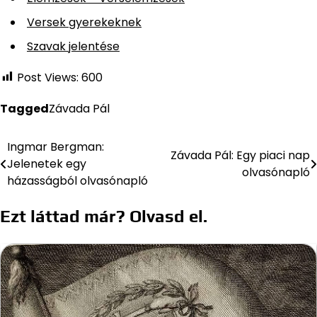
Versek gyerekeknek
Szavak jelentése
Post Views:
600
Tagged
Závada Pál
Ingmar Bergman:
Bejegyzés
Závada Pál: Egy piaci nap
Jelenetek egy
olvasónapló
navigáció
házasságból olvasónapló
Ezt láttad már? Olvasd el.