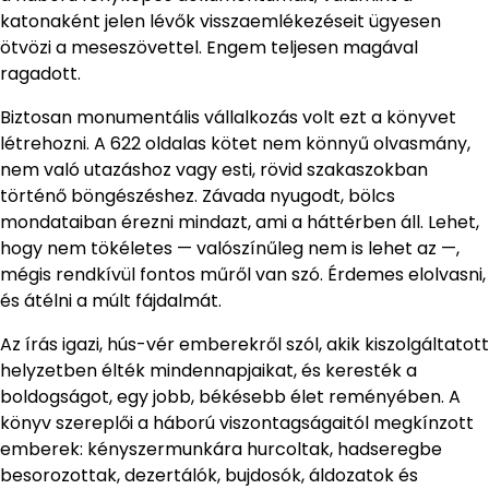
katonaként jelen lévők visszaemlékezéseit ügyesen
ötvözi a meseszövettel. Engem teljesen magával
ragadott.
Biztosan monumentális vállalkozás volt ezt a könyvet
létrehozni. A 622 oldalas kötet nem könnyű olvasmány,
nem való utazáshoz vagy esti, rövid szakaszokban
történő böngészéshez. Závada nyugodt, bölcs
mondataiban érezni mindazt, ami a háttérben áll. Lehet,
hogy nem tökéletes — valószínűleg nem is lehet az —,
mégis rendkívül fontos műről van szó. Érdemes elolvasni,
és átélni a múlt fájdalmát.
Az írás igazi, hús-vér emberekről szól, akik kiszolgáltatott
helyzetben élték mindennapjaikat, és keresték a
boldogságot, egy jobb, békésebb élet reményében. A
könyv szereplői a háború viszontagságaitól megkínzott
emberek: kényszermunkára hurcoltak, hadseregbe
besorozottak, dezertálók, bujdosók, áldozatok és