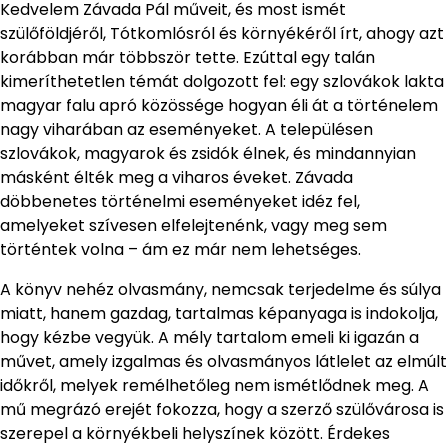
Kedvelem Závada Pál műveit, és most ismét
szülőföldjéről, Tótkomlósról és környékéről írt, ahogy azt
korábban már többször tette. Ezúttal egy talán
kimeríthetetlen témát dolgozott fel: egy szlovákok lakta
magyar falu apró közössége hogyan éli át a történelem
nagy viharában az eseményeket. A településen
szlovákok, magyarok és zsidók élnek, és mindannyian
másként élték meg a viharos éveket. Závada
döbbenetes történelmi eseményeket idéz fel,
amelyeket szívesen elfelejtenénk, vagy meg sem
történtek volna – ám ez már nem lehetséges.
A könyv nehéz olvasmány, nemcsak terjedelme és súlya
miatt, hanem gazdag, tartalmas képanyaga is indokolja,
hogy kézbe vegyük. A mély tartalom emeli ki igazán a
művet, amely izgalmas és olvasmányos látlelet az elmúlt
időkről, melyek remélhetőleg nem ismétlődnek meg. A
mű megrázó erejét fokozza, hogy a szerző szülővárosa is
szerepel a környékbeli helyszínek között. Érdekes