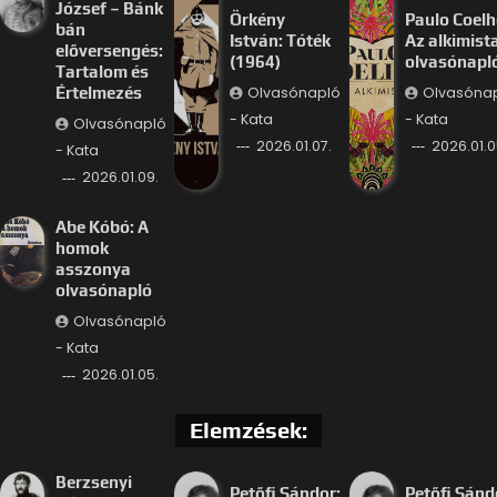
József – Bánk
Örkény
Paulo Coelh
bán
István: Tóték
Az alkimist
előversengés:
(1964)
olvasónapl
Tartalom és
Olvasónapló
Olvasóna
Értelmezés
- Kata
- Kata
Olvasónapló
2026.01.07.
2026.01.0
- Kata
2026.01.09.
Abe Kóbó: A
homok
asszonya
olvasónapló
Olvasónapló
- Kata
2026.01.05.
Elemzések:
Berzsenyi
Petőfi Sándor:
Petőfi Sánd