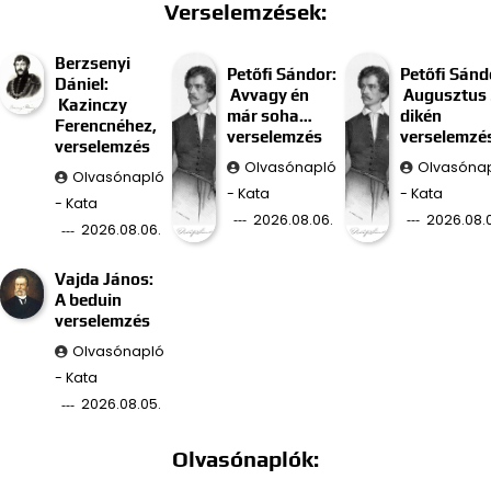
Verselemzések:
Berzsenyi
Petőfi Sándor:
Petőfi Sánd
Dániel:
Avvagy én
Augusztus 
Kazinczy
már soha…
dikén
Ferencnéhez,
verselemzés
verselemzé
verselemzés
Olvasónapló
Olvasóna
Olvasónapló
- Kata
- Kata
- Kata
2026.08.06.
2026.08.
2026.08.06.
Vajda János:
A beduin
verselemzés
Olvasónapló
- Kata
2026.08.05.
Olvasónaplók: