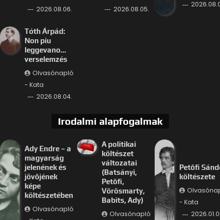
2026.08.
2026.08.06.
2026.08.05.
Tóth Árpád:
Non piu
leggevano…
verselemzés
Olvasónapló
- Kata
2026.08.04.
Irodalmi alapfogalmak
A politikai
Ady Endre – a
költészet
magyarság
változatai
jelenének és
Petőfi Sánd
(Batsányi,
jövőjének
költészete
Petőfi,
képe
Olvasóna
Vörösmarty,
költészetében
Babits, Ady)
- Kata
Olvasónapló
Olvasónapló
2026.01.0