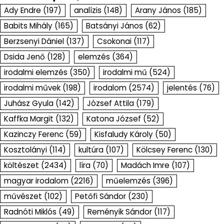
Ady Endre
(197)
analízis
(148)
Arany János
(185)
Babits Mihály
(165)
Batsányi János
(62)
Berzsenyi Dániel
(137)
Csokonai
(117)
Dsida Jenő
(128)
elemzés
(364)
irodalmi elemzés
(350)
irodalmi mű
(524)
irodalmi művek
(198)
irodalom
(2574)
jelentés
(76)
Juhász Gyula
(142)
József Attila
(179)
Kaffka Margit
(132)
Katona József
(52)
Kazinczy Ferenc
(59)
Kisfaludy Károly
(50)
Kosztolányi
(114)
kultúra
(107)
Kölcsey Ferenc
(130)
költészet
(2434)
líra
(70)
Madách Imre
(107)
magyar irodalom
(2216)
műelemzés
(396)
művészet
(102)
Petőfi Sándor
(230)
Radnóti Miklós
(49)
Reményik Sándor
(117)