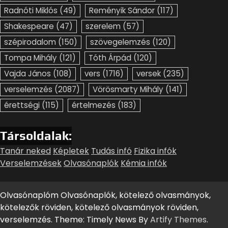
Radnóti Miklós
(49)
Reményik Sándor
(117)
Shakespeare
(47)
szerelem
(57)
szépirodalom
(150)
szövegelemzés
(120)
Tompa Mihály
(121)
Tóth Árpád
(120)
Vajda János
(108)
vers
(1716)
versek
(235)
verselemzés
(2087)
Vörösmarty Mihály
(141)
érettségi
(115)
értelmezés
(183)
Társoldalak:
Tanár neked
Képletek
Tudás infó
Fizika infók
Verselemzések
Olvasónaplók
Kémia infók
Olvasónaplóm Olvasónaplók, kötelező olvasmányok,
kötelezők röviden, kötelező olvasmányok röviden,
verselemzés. Theme: Timely News By
Artify Themes
.