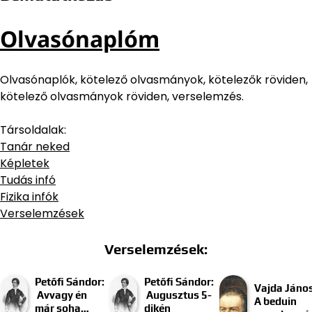
Olvasónaplóm
Olvasónaplók, kötelező olvasmányok, kötelezők röviden,
kötelező olvasmányok röviden, verselemzés.
Társoldalak:
Tanár neked
Képletek
Tudás infó
Fizika infók
Verselemzések
Verselemzések:
Petőfi Sándor:
Petőfi Sándor:
Vajda János
Avvagy én
Augusztus 5-
A beduin
már soha…
dikén