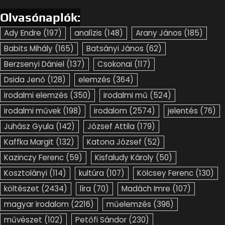
Olvasónaplók:
Ady Endre
(197)
analízis
(148)
Arany János
(185)
Babits Mihály
(165)
Batsányi János
(62)
Berzsenyi Dániel
(137)
Csokonai
(117)
Dsida Jenő
(128)
elemzés
(364)
irodalmi elemzés
(350)
irodalmi mű
(524)
irodalmi művek
(198)
irodalom
(2574)
jelentés
(76)
Juhász Gyula
(142)
József Attila
(179)
Kaffka Margit
(132)
Katona József
(52)
Kazinczy Ferenc
(59)
Kisfaludy Károly
(50)
Kosztolányi
(114)
kultúra
(107)
Kölcsey Ferenc
(130)
költészet
(2434)
líra
(70)
Madách Imre
(107)
magyar irodalom
(2216)
műelemzés
(396)
művészet
(102)
Petőfi Sándor
(230)