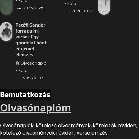
- Kata
- Kata
2026.01.25.
2026.01.08.
Petőfi Sándor
forradalmi
versei, Egy
gondolat bánt
engemet
elemzés
Olvasónapló
- Kata
2026.01.07.
Bemutatkozás
Olvasónaplóm
Olvasónaplók, kötelező olvasmányok, kötelezők röviden,
kötelező olvasmányok röviden, verselemzés.