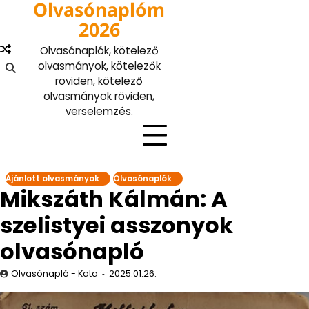
Olvasónaplóm
Skip
to
2026
content
Olvasónaplók, kötelező
olvasmányok, kötelezők
röviden, kötelező
olvasmányok röviden,
verselemzés.
Ajánlott olvasmányok
Olvasónaplók
Mikszáth Kálmán: A
szelistyei asszonyok
olvasónapló
Olvasónapló - Kata
2025.01.26.