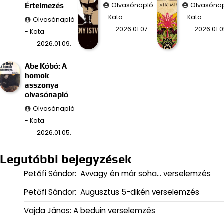
Olvasónapló
Olvasóna
Értelmezés
- Kata
- Kata
Olvasónapló
2026.01.07.
2026.01.0
- Kata
2026.01.09.
Abe Kóbó: A
homok
asszonya
olvasónapló
Olvasónapló
- Kata
2026.01.05.
Legutóbbi bejegyzések
Petőfi Sándor: Avvagy én már soha… verselemzés
Petőfi Sándor: Augusztus 5-dikén verselemzés
Vajda János: A beduin verselemzés