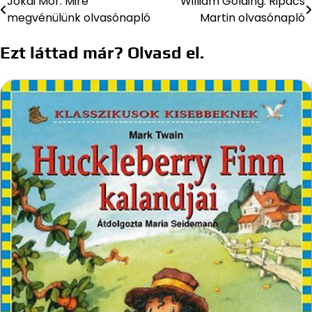
Jókai Mór: Mire
William Golding: Ripacs
Bejegyzés
megvénülünk olvasónapló
Martin olvasónapló
navigáció
Ezt láttad már? Olvasd el.