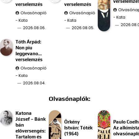
verselemzé
verselemzés
verselemzés
Olvasóna
Olvasónapló
Olvasónapló
- Kata
- Kata
- Kata
2026.08.
2026.08.06.
2026.08.05.
Tóth Árpád:
Non piu
leggevano…
verselemzés
Olvasónapló
- Kata
2026.08.04.
Olvasónaplók:
Katona
József – Bánk
Örkény
Paulo Coelh
bán
István: Tóték
Az alkimist
előversengés:
(1964)
olvasónapl
Tartalom és