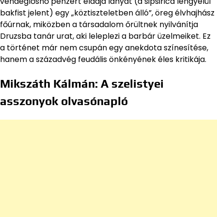
vendéglősnő pénzért eladja lányát (a sipsirica lengyelül
bakfist jelent) egy „köztiszteletben álló”, öreg élvhajhász
főúrnak, miközben a társadalom őrültnek nyilvánítja
Druzsba tanár urat, aki leleplezi a barbár üzelmeiket. Ez
a történet már nem csupán egy anekdota színesítése,
hanem a századvég feudális önkényének éles kritikája.
Mikszáth Kálmán: A szelistyei
asszonyok olvasónapló