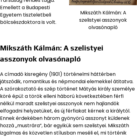
Társaság rendes tagja.
Emellett a Budapesti
Mikszáth Kálmán: A
Egyetem tiszteletbeli
szelistyei asszonyok
bölcsészdoktora is volt.
olvasónapló
Mikszáth Kálmán: A szelistyei
asszonyok olvasónapló
A címadó kisregény (1901) történelmi háttérben
játszódik, romantikus és népmondai elemekkel átitatva.
A szórakoztató és szép történet Mátyás király személye
köré épül: a török elleni háború következtében férfi
nélkül maradt szelistyei asszonyok nem hajlandók
elfogadni helyzetüket, és új férfiakat kérnek a királytól.
Ennek érdekében három gyönyörű asszonyt küldenek
hozzá „mustrára”, bár egyikük sem szelistyei. Mikszáth
izgalmas és közvetlen stílusban meséli el, mi történik