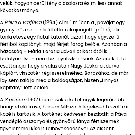
velük, hogyan derül fény a csalásra és mi lesz annak
következménye.
A
Páva a varjúval
(1894) című műben a „pávája” egy
gyönyörű, mindenki által körülrajongott grófnő, aki
tönkretesz egy fiatal katonát azzal, hogy egyszerű
férfiból kapitányt, majd férjet farag belőle. Azonban a
házasság – Mária Terézia udvari etikettjétől is
befolyásolva – nem bizonyul sikeresnek. Az anekdota
csattanója, hogy a válás után Nagy Jóska, a „durva
káplár”, visszatér régi szerelméhez, Borcsához, de már
így sem találja meg a boldogságot, hiszen „finnyás
kapitány” lett belőle.
A
Sipsirica
(1902) nemcsak a kötet egyik legerősebb
hangvételű írása, hanem Mikszáth legélesebb szatírái
közé is tartozik. A történet kedvesen kezdődik: a Páva
vendéglő asszonya és gyönyörű lánya férfiszemek
figyelemmel kísért felnövekedésével. Az álszent