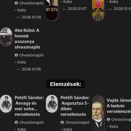
- Kata
- Kata
Olvasónapló
2026.01.07.
2026.01.0
- Kata
2026.01.09.
Abe Kóbó: A
homok
asszonya
olvasónapló
Olvasónapló
- Kata
2026.01.05.
Elemzések:
Petőfi Sándor:
Petőfi Sándor:
Vajda János
Avvagy én
Augusztus 5-
A beduin
már soha…
dikén
verselemzé
verselemzés
verselemzés
Olvasóna
Olvasónapló
Olvasónapló
- Kata
- Kata
- Kata