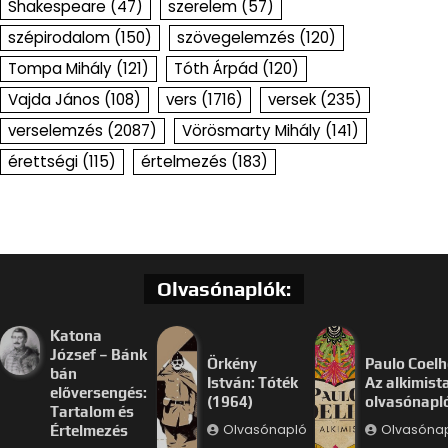
Shakespeare
(47)
szerelem
(57)
szépirodalom
(150)
szövegelemzés
(120)
Tompa Mihály
(121)
Tóth Árpád
(120)
Vajda János
(108)
vers
(1716)
versek
(235)
verselemzés
(2087)
Vörösmarty Mihály
(141)
érettségi
(115)
értelmezés
(183)
Olvasónaplók:
Katona
József – Bánk
Örkény
Paulo Coelh
bán
István: Tóték
Az alkimist
előversengés:
(1964)
olvasónapl
Tartalom és
Olvasónapló
Olvasóna
Értelmezés