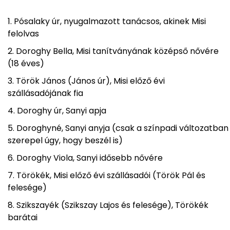
Pósalaky úr, nyugalmazott tanácsos, akinek Misi
felolvas
Doroghy Bella, Misi tanítványának középső nővére
(18 éves)
Török János (János úr), Misi előző évi
szállásadójának fia
Doroghy úr, Sanyi apja
Doroghyné, Sanyi anyja (csak a színpadi változatban
szerepel úgy, hogy beszél is)
Doroghy Viola, Sanyi idősebb nővére
Törökék, Misi előző évi szállásadói (Török Pál és
felesége)
Szikszayék (Szikszay Lajos és felesége), Törökék
barátai