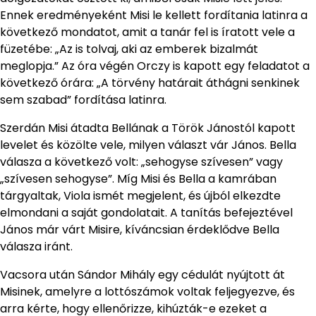
Ennek eredményeként Misi le kellett fordítania latinra a
következő mondatot, amit a tanár fel is íratott vele a
füzetébe: „Az is tolvaj, aki az emberek bizalmát
meglopja.” Az óra végén Orczy is kapott egy feladatot a
következő órára: „A törvény határait áthágni senkinek
sem szabad” fordítása latinra.
Szerdán Misi átadta Bellának a Török Jánostól kapott
levelet és közölte vele, milyen választ vár János. Bella
válasza a következő volt: „sehogyse szívesen” vagy
„szívesen sehogyse”. Míg Misi és Bella a kamrában
tárgyaltak, Viola ismét megjelent, és újból elkezdte
elmondani a saját gondolatait. A tanítás befejeztével
János már várt Misire, kíváncsian érdeklődve Bella
válasza iránt.
Vacsora után Sándor Mihály egy cédulát nyújtott át
Misinek, amelyre a lottószámok voltak feljegyezve, és
arra kérte, hogy ellenőrizze, kihúzták-e ezeket a