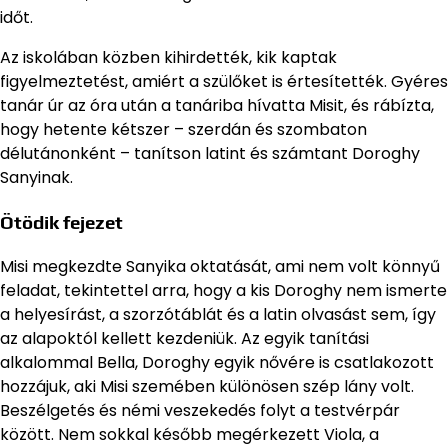
időt.
Az iskolában közben kihirdették, kik kaptak
figyelmeztetést, amiért a szülőket is értesítették. Gyéres
tanár úr az óra után a tanáriba hívatta Misit, és rábízta,
hogy hetente kétszer – szerdán és szombaton
délutánonként – tanítson latint és számtant Doroghy
Sanyinak.
Ötödik fejezet
Misi megkezdte Sanyika oktatását, ami nem volt könnyű
feladat, tekintettel arra, hogy a kis Doroghy nem ismerte
a helyesírást, a szorzótáblát és a latin olvasást sem, így
az alapoktól kellett kezdeniük. Az egyik tanítási
alkalommal Bella, Doroghy egyik nővére is csatlakozott
hozzájuk, aki Misi szemében különösen szép lány volt.
Beszélgetés és némi veszekedés folyt a testvérpár
között. Nem sokkal később megérkezett Viola, a