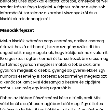
bekötött üres lapokkal ellátott kötetbe, amelybe tervei
szerint írásait fogja foglalni. A fejezet már az elején sok
információt tartalmaz a korabeli viszonyokról és a
kisdiákok mindennapjairól.
Második fejezet
Misi, a kisdiák számára nagy esemény, amikor csomag
érkezik hozzá otthonról, hiszen szegény szülei ritkán
engedhetik meg maguknak, hogy küldjenek neki valamit.
Ez a gesztus rögtön kiemeli őt társai közül, ám a csomag
tartalmát gyorsan megdézsmálják a többi diák, ami
gyakran megesik a kisebb, gyengébb gyerekekkel. Egy
humoros esemény is történik: Böszörményi megeszi azt
a kenőcsöt, amit Misi édesanyja a kezére és cipőjére
szánt. Ezen még egy ideig ugratták is.
Ebben az időben Böszörményi kése eltűnik, amit Misi
véletlenül a saját csomagjában talál meg. Egy ötletes
húzással a ládája titkos fiókjába rejtette. A vallástanár