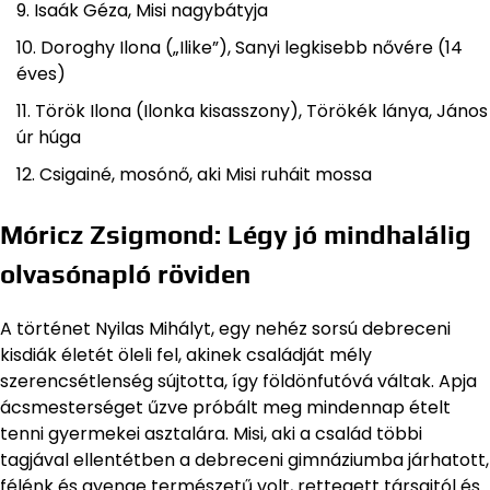
Isaák Géza, Misi nagybátyja
Doroghy Ilona („Ilike”), Sanyi legkisebb nővére (14
éves)
Török Ilona (Ilonka kisasszony), Törökék lánya, János
úr húga
Csigainé, mosónő, aki Misi ruháit mossa
Móricz Zsigmond: Légy jó mindhalálig
olvasónapló röviden
A történet Nyilas Mihályt, egy nehéz sorsú debreceni
kisdiák életét öleli fel, akinek családját mély
szerencsétlenség sújtotta, így földönfutóvá váltak. Apja
ácsmesterséget űzve próbált meg mindennap ételt
tenni gyermekei asztalára. Misi, aki a család többi
tagjával ellentétben a debreceni gimnáziumba járhatott,
félénk és gyenge természetű volt, rettegett társaitól és