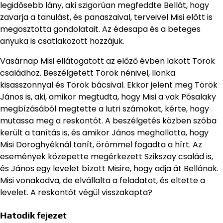
legidősebb lány, aki szigorúan megfeddte Bellát, hogy
zavarja a tanulást, és panaszaival, terveivel Misi előtt is
megosztotta gondolatait. Az édesapa és a beteges
anyuka is csatlakozott hozzájuk.
Vasárnap Misi ellátogatott az előző évben lakott Török
családhoz. Beszélgetett Török nénivel, Ilonka
kisasszonnyal és Török bácsival. Ekkor jelent meg Török
János is, aki, amikor megtudta, hogy Misi a vak Pósalaky
megbízásából megtette a lutri számokat, kérte, hogy
mutassa meg a reskontót. A beszélgetés közben szóba
került a tanítás is, és amikor János meghallotta, hogy
Misi Doroghyéknál tanít, örömmel fogadta a hírt. Az
események közepette megérkezett Szikszay család is,
és János egy levelet bízott Misire, hogy adja át Bellának.
Misi vonakodva, de elvállalta a feladatot, és eltette a
levelet. A reskontót végül visszakapta?
Hatodik fejezet