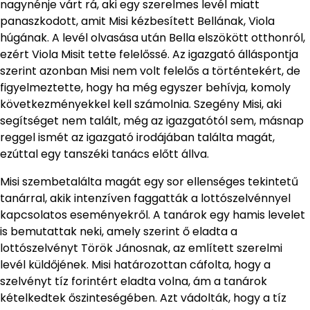
nagynénje várt rá, aki egy szerelmes levél miatt
panaszkodott, amit Misi kézbesített Bellának, Viola
húgának. A levél olvasása után Bella elszökött otthonról,
ezért Viola Misit tette felelőssé. Az igazgató álláspontja
szerint azonban Misi nem volt felelős a történtekért, de
figyelmeztette, hogy ha még egyszer behívja, komoly
következményekkel kell számolnia. Szegény Misi, aki
segítséget nem talált, még az igazgatótól sem, másnap
reggel ismét az igazgató irodájában találta magát,
ezúttal egy tanszéki tanács előtt állva.
Misi szembetalálta magát egy sor ellenséges tekintetű
tanárral, akik intenzíven faggatták a lottószelvénnyel
kapcsolatos eseményekről. A tanárok egy hamis levelet
is bemutattak neki, amely szerint ő eladta a
lottószelvényt Török Jánosnak, az említett szerelmi
levél küldőjének. Misi határozottan cáfolta, hogy a
szelvényt tíz forintért eladta volna, ám a tanárok
kételkedtek őszinteségében. Azt vádolták, hogy a tíz