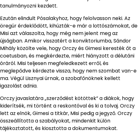
tanulmányozni kezdett.
Ezután elindult Pósalakyhoz, hogy felolvasson neki. Az
öregúr érdeklődött, kihúzták-e már a lottószámokat, de
Misi azt válaszolta, hogy még nem jelent meg az
újságban. Amikor visszatért a konviktoriumba, Sándor
Mihály közölte vele, hogy Orczy és Gimesi keresték őt a
coetusban, és megkérdezte, miért hiányzott a délutáni
óráról. Misi teljesen megfeledkezett erről, és
meglepődve kérdezte vissza, hogy nem szombat van-e
ma. Végül Lisznyai úrnak, a szobafőnöknek kellett
igazolást adnia.
Orczy javaslatára „szerződést kötöttek” a diákok, hogy
kiderítsék, mi történt a reskontóval és ki a tolvaj. Orczy
lett az elnök, Gimesi a titkár, Misi pedig a jegyző. Orczy
összeállította a szabályokat, mindenkit külön
tájékoztatott, és kiosztotta a dokumentumokat.