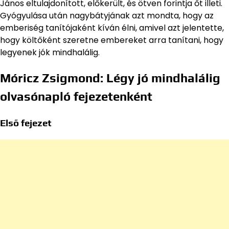
János eltulajdonított, előkerült, és ötven forintja őt illeti.
Gyógyulása után nagybátyjának azt mondta, hogy az
emberiség tanítójaként kíván élni, amivel azt jelentette,
hogy költőként szeretne embereket arra tanítani, hogy
legyenek jók mindhalálig.
Móricz Zsigmond: Légy jó mindhalálig
olvasónapló fejezetenként
Első fejezet