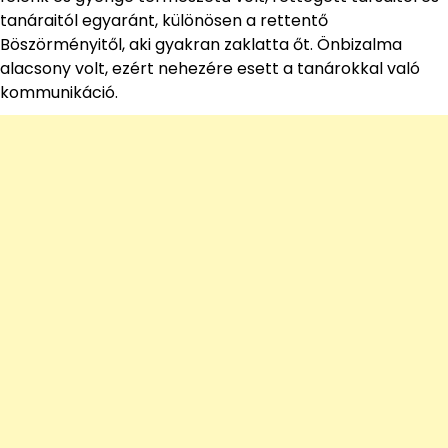
tanáraitól egyaránt, különösen a rettentő
Böszörményitől, aki gyakran zaklatta őt. Önbizalma
alacsony volt, ezért nehezére esett a tanárokkal való
kommunikáció.