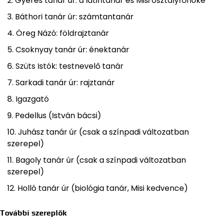
Gyéres tanár úr: a latintanár és Misi osztályfőnöke
Báthori tanár úr: számtantanár
Öreg Názó: földrajztanár
Csoknyay tanár úr: énektanár
Szüts Istók: testnevelő tanár
Sarkadi tanár úr: rajztanár
Igazgató
Pedellus (István bácsi)
Juhász tanár úr (csak a színpadi változatban
szerepel)
Bagoly tanár úr (csak a színpadi változatban
szerepel)
Holló tanár úr (biológia tanár, Misi kedvence)
További szereplők