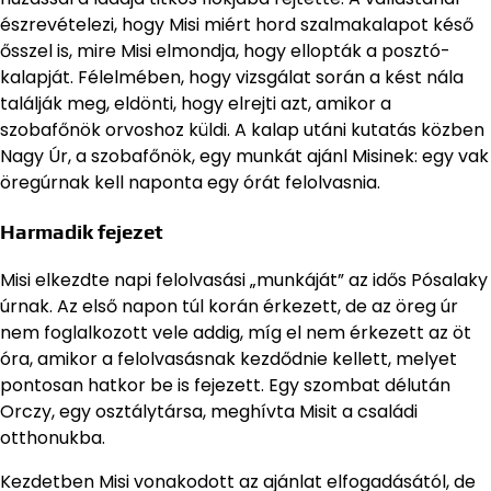
észrevételezi, hogy Misi miért hord szalmakalapot késő
ősszel is, mire Misi elmondja, hogy ellopták a posztó-
kalapját. Félelmében, hogy vizsgálat során a kést nála
találják meg, eldönti, hogy elrejti azt, amikor a
szobafőnök orvoshoz küldi. A kalap utáni kutatás közben
Nagy Úr, a szobafőnök, egy munkát ajánl Misinek: egy vak
öregúrnak kell naponta egy órát felolvasnia.
Harmadik fejezet
Misi elkezdte napi felolvasási „munkáját” az idős Pósalaky
úrnak. Az első napon túl korán érkezett, de az öreg úr
nem foglalkozott vele addig, míg el nem érkezett az öt
óra, amikor a felolvasásnak kezdődnie kellett, melyet
pontosan hatkor be is fejezett. Egy szombat délután
Orczy, egy osztálytársa, meghívta Misit a családi
otthonukba.
Kezdetben Misi vonakodott az ajánlat elfogadásától, de