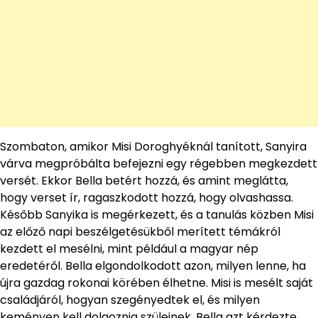
Szombaton, amikor Misi Doroghyéknál tanított, Sanyira
várva megpróbálta befejezni egy régebben megkezdett
versét. Ekkor Bella betért hozzá, és amint meglátta,
hogy verset ír, ragaszkodott hozzá, hogy olvashassa.
Később Sanyika is megérkezett, és a tanulás közben Misi
az előző napi beszélgetésükből merített témákról
kezdett el mesélni, mint például a magyar nép
eredetéről. Bella elgondolkodott azon, milyen lenne, ha
újra gazdag rokonai körében élhetne. Misi is mesélt saját
családjáról, hogyan szegényedtek el, és milyen
keményen kell dolgoznia szüleinek. Bella azt kérdezte