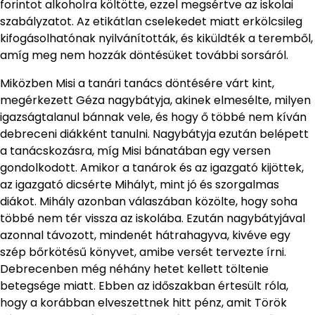
forintot alkoholra költötte, ezzel megsértve az iskolai
szabályzatot. Az etikátlan cselekedet miatt erkölcsileg
kifogásolhatónak nyilvánították, és kiküldték a teremből,
amíg meg nem hozzák döntésüket további sorsáról.
Miközben Misi a tanári tanács döntésére várt kint,
megérkezett Géza nagybátyja, akinek elmesélte, milyen
igazságtalanul bánnak vele, és hogy ő többé nem kíván
debreceni diákként tanulni. Nagybátyja ezután belépett
a tanácskozásra, míg Misi bánatában egy versen
gondolkodott. Amikor a tanárok és az igazgató kijöttek,
az igazgató dicsérte Mihályt, mint jó és szorgalmas
diákot. Mihály azonban válaszában közölte, hogy soha
többé nem tér vissza az iskolába. Ezután nagybátyjával
azonnal távozott, mindenét hátrahagyva, kivéve egy
szép bőrkötésű könyvet, amibe versét tervezte írni.
Debrecenben még néhány hetet kellett töltenie
betegsége miatt. Ebben az időszakban értesült róla,
hogy a korábban elveszettnek hitt pénz, amit Török