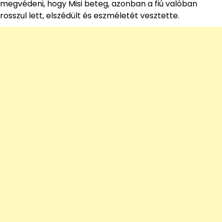
megvédeni, hogy Misi beteg, azonban a fiú valóban
rosszul lett, elszédült és eszméletét vesztette.