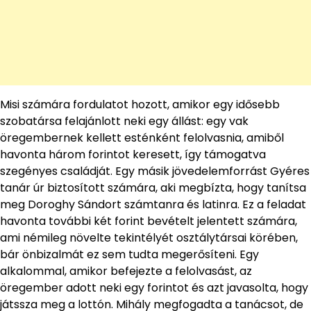
Misi számára fordulatot hozott, amikor egy idősebb
szobatársa felajánlott neki egy állást: egy vak
öregembernek kellett esténként felolvasnia, amiből
havonta három forintot keresett, így támogatva
szegényes családját. Egy másik jövedelemforrást Gyéres
tanár úr biztosított számára, aki megbízta, hogy tanítsa
meg Doroghy Sándort számtanra és latinra. Ez a feladat
havonta további két forint bevételt jelentett számára,
ami némileg növelte tekintélyét osztálytársai körében,
bár önbizalmát ez sem tudta megerősíteni. Egy
alkalommal, amikor befejezte a felolvasást, az
öregember adott neki egy forintot és azt javasolta, hogy
játssza meg a lottón. Mihály megfogadta a tanácsot, de