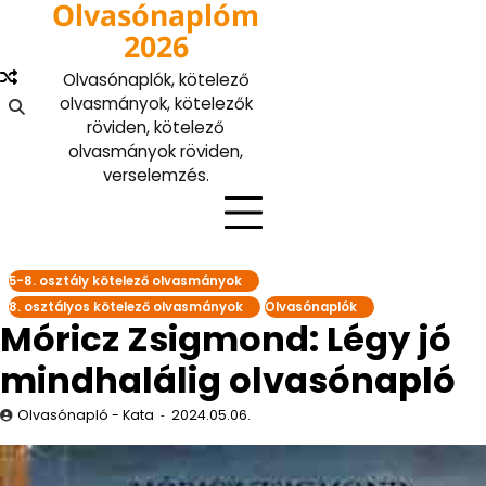
Olvasónaplóm
Skip
to
2026
content
Olvasónaplók, kötelező
olvasmányok, kötelezők
röviden, kötelező
olvasmányok röviden,
verselemzés.
5-8. osztály kötelező olvasmányok
8. osztályos kötelező olvasmányok
Olvasónaplók
Móricz Zsigmond: Légy jó
mindhalálig olvasónapló
Olvasónapló - Kata
2024.05.06.