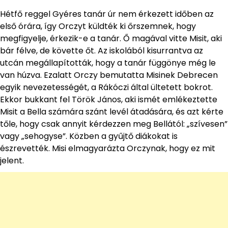
Hétfő reggel Gyéres tanár úr nem érkezett időben az
első órára, így Orczyt küldték ki őrszemnek, hogy
megfigyelje, érkezik-e a tanár. Ő magával vitte Misit, aki
bár félve, de követte őt. Az iskolából kisurrantva az
utcán megállapították, hogy a tanár függönye még le
van húzva. Ezalatt Orczy bemutatta Misinek Debrecen
egyik nevezetességét, a Rákóczi által ültetett bokrot.
Ekkor bukkant fel Török János, aki ismét emlékeztette
Misit a Bella számára szánt levél átadására, és azt kérte
tőle, hogy csak annyit kérdezzen meg Bellától: „szívesen”
vagy „sehogyse”. Közben a gyűjtő diákokat is
észrevették. Misi elmagyarázta Orczynak, hogy ez mit
jelent.