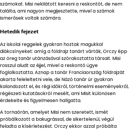
számokat. Misi nekilátott keresni a reskontót, de nem
találta, ami nagyon megijesztette, mivel a számok
ismerősek voltak számára.
Hetedik fejezet
Az iskolai reggelek gyakran hoztak magukkal
diákcsínyeket: amíg a földrajz tanárt várták, Orczy épp
az öreg tanár utánzásával szórakoztatta társait. Misi
rosszul aludt az éjjel, mivel a reskontó ügye
foglalkoztatta. Aznap a tanár Franciaország földrajzát
akarta feleleltetni vele, de Názó tanár úr gyakran
kalandozott el, és régi időkről, történelmi eseményekről,
régészeti kutatásokról mesélt, ami Misit különösen
érdekelte és figyelmesen hallgatta.
A tornaórán, amelyet Misi nem szeretett, ismét
próbálkozott a bakugrással, de sikertelenül, végül
feladta a kísérletezést. Orczy ekkor azzal próbálta