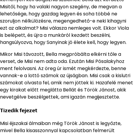
Misitől, hogy ha valaki nagyon szegény, de megvan a
lehetősége, hogy gazdag legyen és soha többé ne
szoruljon nélkülözésre, megengedhető-e neki kihagyni
ezt az alkalmat? Misi válasza nemleges volt. Ekkor Viola
is belépett, és újra a munkáról kezdett beszélni,
hangsúlyozva, hogy Sanyinak jó élete kell, hogy legyen.
Mikor Misi távozott, Bella megpróbálta elkérni tőle a
verset, de Misi nem adta oda. Ezután Misi Pósalakyhoz
ment felolvasni. Az öreg úr ismét megkérdezte, benne
vannak-e a lottó számok az újságban. Misi csak a kislutri
számokat olvasta fel, amik nem jöttek ki. Hazafelé menet
egy kirakat előtt meglátta Bellát és Török Jánost, akik
nevetgélve beszélgettek, ami igazán megijesztette.
Tizedik fejezet
Misi éjszakai álmaiban még Török Jánost is legyőzte,
mivel Bella kisasszonnyal kapcsolatban felmerült