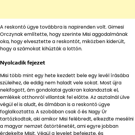
A reskontó ügye továbbra is napirenden volt. Gimesi
Orczynak említette, hogy szerinte Misi aggodalmának
oka, hogy elvesztette a reskontót, miközben kiderült,
hogy a számokat kihúzták a lottón.
Nyolcadik fejezet
Misi több mint egy hete kezdett bele egy levél írásába
szüleihez, de eddig nem haladt vele sokat. Most újra
nekifogott, ám gondolatai gyakran kalandoztak el,
emlékek otthonról villantak fel előtte. Az asztalnál ülve
végül el is aludt, és álmában is a reskontó ügye
foglalkoztatta. A szobában csak ő és Nagy Úr
tartózkodtak, aki amikor Misi felébredt, elkezdte mesélni
a magyar nemzet őstörténetét, ami egyre jobban
érdekelte Misit. Végül a levelet befejezte, és