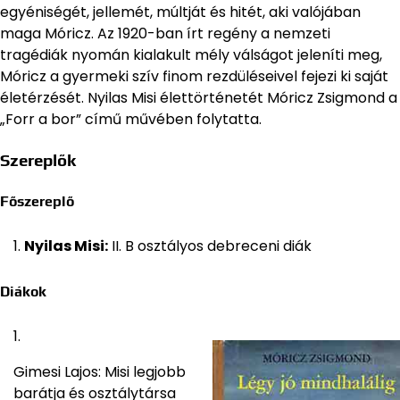
egyéniségét, jellemét, múltját és hitét, aki valójában
maga Móricz. Az 1920-ban írt regény a nemzeti
tragédiák nyomán kialakult mély válságot jeleníti meg,
Móricz a gyermeki szív finom rezdüléseivel fejezi ki saját
életérzését. Nyilas Misi élettörténetét Móricz Zsigmond a
„Forr a bor” című művében folytatta.
Szereplők
Főszereplő
Nyilas Misi:
II. B osztályos debreceni diák
Diákok
Gimesi Lajos: Misi legjobb
barátja és osztálytársa