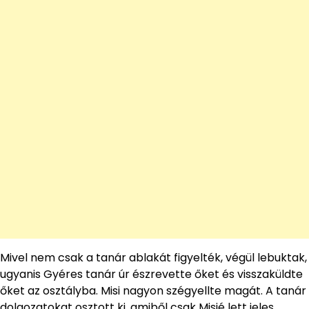
Mivel nem csak a tanár ablakát figyelték, végül lebuktak,
ugyanis Gyéres tanár úr észrevette őket és visszaküldte
őket az osztályba. Misi nagyon szégyellte magát. A tanár
dolgozatokat osztott ki, amiből csak Misié lett jeles.