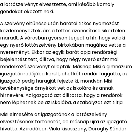
a lottószelvényt elvesztette, ami később komoly
gondokat okozott neki.
A szelvény eltűnése után barátai titkos nyomozást
kezdeményeztek, ám a tettes azonosítása sikertelen
maradt. A városban gyorsan terjedt a hír, hogy valaki
egy nyerő lottószelvény birtokában magához vette a
nyereményt. Ekkor az egyik barát apja rendőrségi
bejelentést tett, állítva, hogy négy nyerő számmal
rendelkező szelvényt elloptak. Másnap Misi a gimnázium
igazgatói irodájába került, ahol két rendőr faggatta, az
igazgató pedig haragját fejezte ki, mondván Misi
tevékenysége árnyékot vet az iskolára és annak
hírnevére. Az igazgató azt állította, hogy a rendőrök
nem léphetnek be az iskolába, a szabályzat ezt tiltja.
Misi elmesélte az igazgatónak a lottószelvény
elvesztésének történetét, de másnap újra az igazgató
hívatta. Az irodában Viola kisasszony, Doroghy Sándor