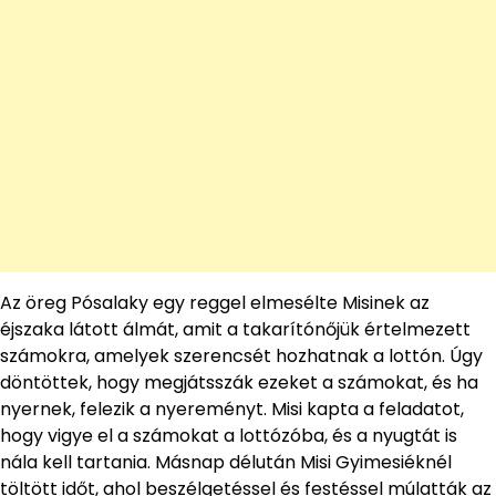
Az öreg Pósalaky egy reggel elmesélte Misinek az
éjszaka látott álmát, amit a takarítónőjük értelmezett
számokra, amelyek szerencsét hozhatnak a lottón. Úgy
döntöttek, hogy megjátsszák ezeket a számokat, és ha
nyernek, felezik a nyereményt. Misi kapta a feladatot,
hogy vigye el a számokat a lottózóba, és a nyugtát is
nála kell tartania. Másnap délután Misi Gyimesiéknél
töltött időt, ahol beszélgetéssel és festéssel múlatták az