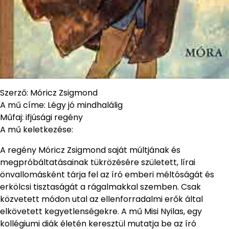
Szerző: Móricz Zsigmond
A mű címe: Légy jó mindhalálig
Műfaj: ifjúsági regény
A mű keletkezése:
A regény Móricz Zsigmond saját múltjának és
megpróbáltatásainak tükrözésére született, lírai
önvallomásként tárja fel az író emberi méltóságát és
erkölcsi tisztaságát a rágalmakkal szemben. Csak
közvetett módon utal az ellenforradalmi erők által
elkövetett kegyetlenségekre. A mű Misi Nyilas, egy
kollégiumi diák életén keresztül mutatja be az író