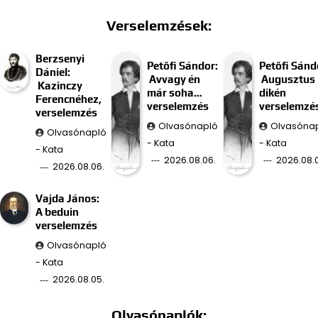
Verselemzések:
Berzsenyi
Petőfi Sándor:
Petőfi Sánd
Dániel:
Avvagy én
Augusztus 
Kazinczy
már soha…
dikén
Ferencnéhez,
verselemzés
verselemzé
verselemzés
Olvasónapló
Olvasóna
Olvasónapló
- Kata
- Kata
- Kata
2026.08.06.
2026.08.
2026.08.06.
Vajda János:
A beduin
verselemzés
Olvasónapló
- Kata
2026.08.05.
Olvasónaplók: