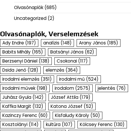
Olvasónaplók
(685)
Uncategorized
(2)
Olvasónaplók, Verselemzések
Ady Endre
(197)
analízis
(148)
Arany János
(185)
Babits Mihály
(165)
Batsányi János
(62)
Berzsenyi Dániel
(138)
Csokonai
(117)
Dsida Jenő
(128)
elemzés
(364)
irodalmi elemzés
(351)
irodalmi mű
(524)
irodalmi művek
(198)
irodalom
(2575)
jelentés
(76)
Juhász Gyula
(142)
József Attila
(179)
Kaffka Margit
(132)
Katona József
(52)
Kazinczy Ferenc
(60)
Kisfaludy Károly
(50)
Kosztolányi
(114)
kultúra
(107)
Kölcsey Ferenc
(130)