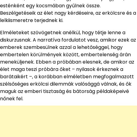
esténként egy kocsmában gyűlnek össze.
Beszélgetéseik az élet nagy kérdéseire, az erkölcsre és a
lelkiismeretre terjednek ki.
Elméleteket szövögetnek anélkül, hogy tétje lenne a
diskurzusnak. A narratíva fordulatot vesz, amikor ezek az
emberek szembesülnek azzal a lehetőséggel, hogy
embertelen körülmények között, embertelenség árán
meneküljenek. Ebben a próbában elesnek, de amikor az
élet maga teszi próbára őket – nyilasok érkeznek a
barátaikért –, a korábban elméletben megfogalmazott
szélsőséges erkölcsi dilemmák valósággá válnak, és ők
maguk az emberi tisztaság és bátorság példaképeivé
nőnek fel.