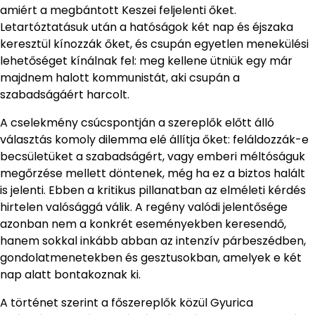
amiért a megbántott Keszei feljelenti őket.
Letartóztatásuk után a hatóságok két nap és éjszaka
keresztül kínozzák őket, és csupán egyetlen menekülési
lehetőséget kínálnak fel: meg kellene ütniük egy már
majdnem halott kommunistát, aki csupán a
szabadságáért harcolt.
A cselekmény csúcspontján a szereplők előtt álló
választás komoly dilemma elé állítja őket: feláldozzák-e
becsületüket a szabadságért, vagy emberi méltóságuk
megőrzése mellett döntenek, még ha ez a biztos halált
is jelenti. Ebben a kritikus pillanatban az elméleti kérdés
hirtelen valósággá válik. A regény valódi jelentősége
azonban nem a konkrét eseményekben keresendő,
hanem sokkal inkább abban az intenzív párbeszédben,
gondolatmenetekben és gesztusokban, amelyek e két
nap alatt bontakoznak ki.
A történet szerint a főszereplők közül Gyurica