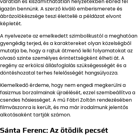
váratlan és kiszámíthatatlan helyzetekben ébred fel
igazán bennünk. A szerző kiváló emberismerete és
ábrázolókészsége teszi élettelié a példázat elvont
képletét.
A nyelvezete az emelkedett szimbolikustól a meghatóan
gyengédig terjed, és a karaktereket olyan közelségből
mutatja be, hogy a rajtuk átmenő lelki folyamatokat az
olvasó szinte személyes érintettségként élheti át. A
regény az erkölcsi állásfoglalás szükségességét és a
döntéshozatal terhes felelősségét hangsúlyozza.
Kiemelkedő érdeme, hogy nem engedi megkerülni a
fasizmus borzalmainak újraélését, ezzel szembeállítva a
csendes hősiességet. A mű Fábri Zoltán rendezésében
filmvászonra is került, és ma már irodalmunk jelentős
alkotásaként tartják számon.
Sánta Ferenc: Az ötödik pecsét