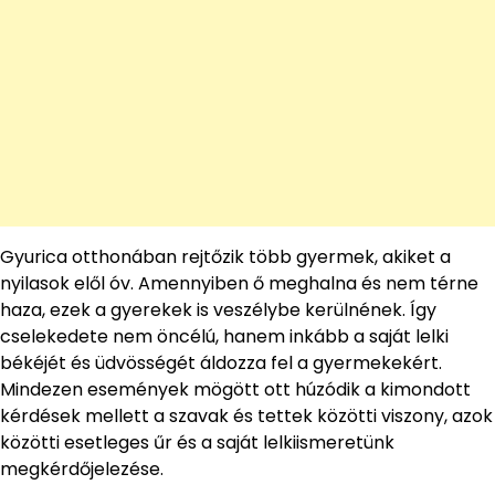
Gyurica otthonában rejtőzik több gyermek, akiket a
nyilasok elől óv. Amennyiben ő meghalna és nem térne
haza, ezek a gyerekek is veszélybe kerülnének. Így
cselekedete nem öncélú, hanem inkább a saját lelki
békéjét és üdvösségét áldozza fel a gyermekekért.
Mindezen események mögött ott húzódik a kimondott
kérdések mellett a szavak és tettek közötti viszony, azok
közötti esetleges űr és a saját lelkiismeretünk
megkérdőjelezése.