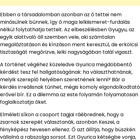
Ebben a társadalomban azonban az ő tettei nem
minősülnek bűnnek, így ő maga lelkiismeret-furdalás
nélkül folytathatja tetteit. Az elbeszélésben Gyugyu, az
egyik alattvaló áll szemben vele, aki számtalan
megaláztatáson és kínzáson ment keresztül, de erkölcsi
tisztaságát megőrizve, lelki nagyságában talál vigaszt.
A történet végéhez közeledve Gyurica megdöbbentő
kérdést tesz fel hallgatóságának: ha választhatnának,
melyik szereplő helyében szeretnének lenni? Bár a
kérdés irreálisnak tűnhet, mégis komoly elgondolkodtató
erővel bír. Ez a dilemma az este folyamán folyamatosan
foglalkoztatja őket.
Elméleti síkon a csoport tagjai ráébrednek, hogy a
zsarnok szerepét választanák, azonban Keszei, a
fényképész hevesen ellenez. Ő azt állítja, hogy büszkén
vállalná a rabszolga sorsot. Ezt Gyurica kétségbe vonja,