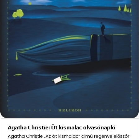
Agatha Christie: Öt kismalac olvasónapló
Agatha Christie „Az öt kismalac” című regénye először