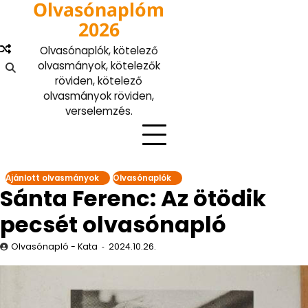
Olvasónaplóm
Skip
to
2026
content
Olvasónaplók, kötelező
olvasmányok, kötelezők
röviden, kötelező
olvasmányok röviden,
verselemzés.
Ajánlott olvasmányok
Olvasónaplók
Sánta Ferenc: Az ötödik
pecsét olvasónapló
Olvasónapló - Kata
2024.10.26.