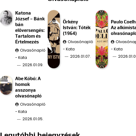
Katona
József – Bánk
Örkény
Paulo Coelh
bán
István: Tóték
Az alkimist
előversengés:
(1964)
olvasónapl
Tartalom és
Olvasónapló
Olvasóna
Értelmezés
- Kata
- Kata
Olvasónapló
2026.01.07.
2026.01.0
- Kata
2026.01.09.
Abe Kóbó: A
homok
asszonya
olvasónapló
Olvasónapló
- Kata
2026.01.05.
Legutóbbi bejegyzések