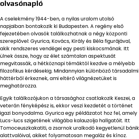
olvasónapló
A cselekmény 1944-ben, a nyilas uralom utolsó
napjaiban bontakozik ki Budapesten. A regény első
fejezetében olvasók találkozhatnak a négy központi
szereplővel: Gyurica, Kovács, Király és Béla figurájával,
akik rendszeres vendégei egy pesti kiskocsmának. Itt
ülnek össze, hogy az élet számtalan aspektusát
megvitassák, a hétköznapi témáktól kezdve a mélyebb
filozofikus kérdésekig. Mindannyian különböző társadalmi
háttérből érkeznek, ami eltérő világnézetüket is
meghatározza.
Egyik találkozójukon a társasághoz csatlakozik Keszei, a
veterán fényképész is, ekkor veszi kezdetét a történet
igazi bonyodalma. Gyurica egy példázatot hoz fel, amely
Lucs-lucs szigetének világába kalauzolja hallgatóit. Itt
Tomoceuszkakatiti, a zsarnok uralkodó kegyetlenül bánik
alattvalóival, akiket folyamatosan megaláz és kínoz.