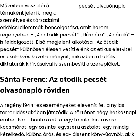
Műveiben visszatérő
pecsét olvasónapló
témaként jelenik meg a
személyes és társadalmi
erkölcsi dilemmák boncolgatása, amit három
regényében – „Az ötödik pecsét”, „Húsz óra”, „Az áruló” –
is feldolgozott. Első megjelent alkotása, „Az ötödik
pecsét” különösen élesen vetíti elénk az etikus életvitel
és cselekvés követelményeit, miközben a totális
diktatúrák kihívásaival is szembesíti a szereplőket.
Sánta Ferenc: Az ötödik pecsét
olvasónapló röviden
A regény 1944-es eseményeket elevenít fel, a nyilas
terror időszakában játszódik. A történet négy hétköznapi
ember körül bontakozik ki: egy tanulatlan, ravasz
kocsmáros, egy őszinte, egyszerű asztalos, egy mindig
kételkedő, különc órás, és egy álszent könyvügynök, akik