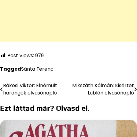
Post Views:
979
Tagged
Sánta Ferenc
Rákosi Viktor: Elnémult
Mikszáth Kálmán: Kisértet
Bejegyzés
harangok olvasónapló
Lublón olvasónapló
navigáció
Ezt láttad már? Olvasd el.