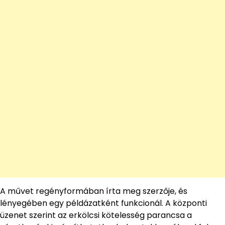
A művet regényformában írta meg szerzője, és
lényegében egy példázatként funkcionál. A központi
üzenet szerint az erkölcsi kötelesség parancsa a