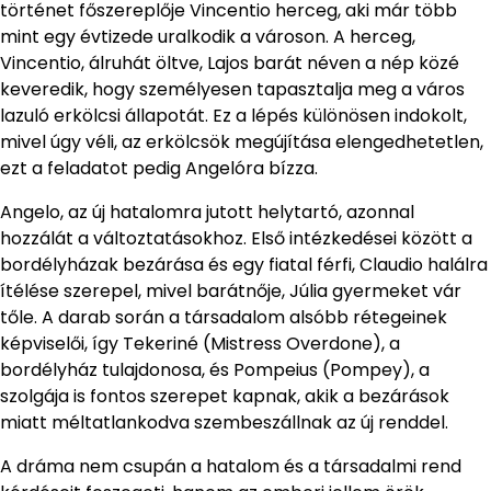
történet főszereplője Vincentio herceg, aki már több
mint egy évtizede uralkodik a városon. A herceg,
Vincentio, álruhát öltve, Lajos barát néven a nép közé
keveredik, hogy személyesen tapasztalja meg a város
lazuló erkölcsi állapotát. Ez a lépés különösen indokolt,
mivel úgy véli, az erkölcsök megújítása elengedhetetlen,
ezt a feladatot pedig Angelóra bízza.
Angelo, az új hatalomra jutott helytartó, azonnal
hozzálát a változtatásokhoz. Első intézkedései között a
bordélyházak bezárása és egy fiatal férfi, Claudio halálra
ítélése szerepel, mivel barátnője, Júlia gyermeket vár
tőle. A darab során a társadalom alsóbb rétegeinek
képviselői, így Tekeriné (Mistress Overdone), a
bordélyház tulajdonosa, és Pompeius (Pompey), a
szolgája is fontos szerepet kapnak, akik a bezárások
miatt méltatlankodva szembeszállnak az új renddel.
A dráma nem csupán a hatalom és a társadalmi rend