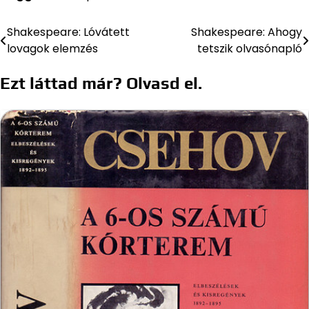
Shakespeare: Lóvátett
Shakespeare: Ahogy
Bejegyzés
lovagok elemzés
tetszik olvasónapló
navigáció
Ezt láttad már? Olvasd el.