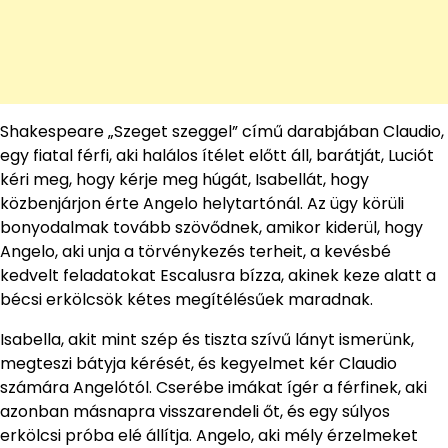
Shakespeare „Szeget szeggel” című darabjában Claudio,
egy fiatal férfi, aki halálos ítélet előtt áll, barátját, Luciót
kéri meg, hogy kérje meg húgát, Isabellát, hogy
közbenjárjon érte Angelo helytartónál. Az ügy körüli
bonyodalmak tovább szövődnek, amikor kiderül, hogy
Angelo, aki unja a törvénykezés terheit, a kevésbé
kedvelt feladatokat Escalusra bízza, akinek keze alatt a
bécsi erkölcsök kétes megítélésűek maradnak.
Isabella, akit mint szép és tiszta szívű lányt ismerünk,
megteszi bátyja kérését, és kegyelmet kér Claudio
számára Angelótól. Cserébe imákat ígér a férfinek, aki
azonban másnapra visszarendeli őt, és egy súlyos
erkölcsi próba elé állítja. Angelo, aki mély érzelmeket