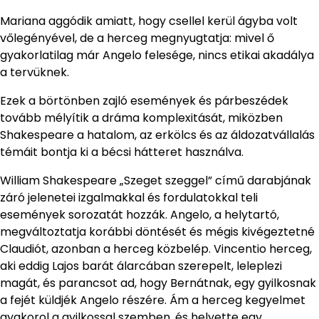
Mariana aggódik amiatt, hogy csellel kerül ágyba volt
vőlegényével, de a herceg megnyugtatja: mivel ő
gyakorlatilag már Angelo felesége, nincs etikai akadálya
a tervüknek.
Ezek a börtönben zajló események és párbeszédek
tovább mélyítik a dráma komplexitását, miközben
Shakespeare a hatalom, az erkölcs és az áldozatvállalás
témáit bontja ki a bécsi hátteret használva.
William Shakespeare „Szeget szeggel” című darabjának
záró jelenetei izgalmakkal és fordulatokkal teli
események sorozatát hozzák. Angelo, a helytartó,
megváltoztatja korábbi döntését és mégis kivégeztetné
Claudiót, azonban a herceg közbelép. Vincentio herceg,
aki eddig Lajos barát álarcában szerepelt, leleplezi
magát, és parancsot ad, hogy Bernátnak, egy gyilkosnak
a fejét küldjék Angelo részére. Ám a herceg kegyelmet
gyakorol a gyilkossal szemben, és helyette egy