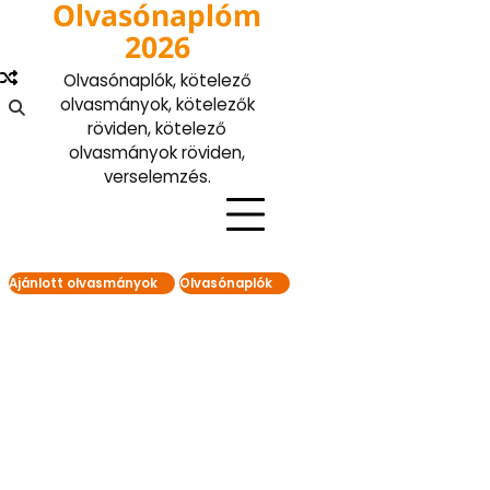
Olvasónaplóm
Skip
to
2026
content
Olvasónaplók, kötelező
olvasmányok, kötelezők
röviden, kötelező
olvasmányok röviden,
verselemzés.
Ajánlott olvasmányok
Olvasónaplók