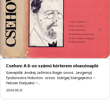
Csehov: A 6-os számú kórterem olvasónapló
Szereplők: Andrej Jefimics Ragin orvos Jevgenyij
Fjodorovics Hobotov orvos Szergej Szergejevics –
felcser Darjuska –…
2024.05.21.