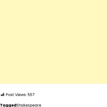
Post Views:
557
Tagged
Shakespeare