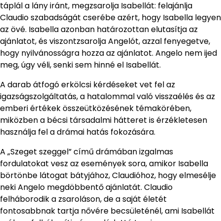
táplál a lány iránt, megzsarolja Isabellát: felajánlja
Claudio szabadságát cserébe azért, hogy Isabella legyen
az övé. Isabella azonban határozottan elutasítja az
ajánlatot, és viszontzsarolja Angelót, azzal fenyegetve,
hogy nyilvánosságra hozza az ajánlatot. Angelo nem ijed
meg, úgy véli, senki sem hinné el Isabellát.
A darab átfogó erkölcsi kérdéseket vet fel az
igazságszolgáltatás, a hatalommal való visszaélés és az
emberi értékek összeütközésének témakörében,
miközben a bécsi társadalmi hátteret is érzékletesen
használja fel a drámai hatás fokozására.
A „Szeget szeggel” című drámában izgalmas
fordulatokat vesz az események sora, amikor Isabella
börtönbe látogat bátyjához, Claudióhoz, hogy elmesélje
neki Angelo megdöbbentő ajánlatát. Claudio
felháborodik a zsaroláson, de a saját életét
fontosabbnak tartja nővére becsületénél, ami Isabellát