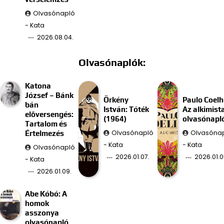
Olvasónapló
- Kata
2026.08.04.
Olvasónaplók:
Katona
József – Bánk
Örkény
Paulo Coelh
bán
István: Tóték
Az alkimist
előversengés:
(1964)
olvasónapl
Tartalom és
Olvasónapló
Olvasóna
Értelmezés
- Kata
- Kata
Olvasónapló
2026.01.07.
2026.01.0
- Kata
2026.01.09.
Abe Kóbó: A
homok
asszonya
olvasónapló