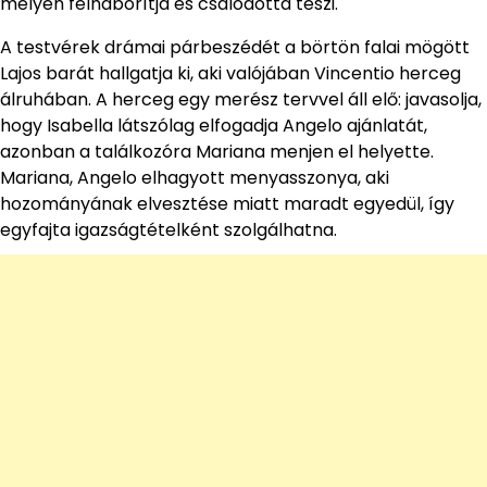
mélyen felháborítja és csalódottá teszi.
A testvérek drámai párbeszédét a börtön falai mögött
Lajos barát hallgatja ki, aki valójában Vincentio herceg
álruhában. A herceg egy merész tervvel áll elő: javasolja,
hogy Isabella látszólag elfogadja Angelo ajánlatát,
azonban a találkozóra Mariana menjen el helyette.
Mariana, Angelo elhagyott menyasszonya, aki
hozományának elvesztése miatt maradt egyedül, így
egyfajta igazságtételként szolgálhatna.