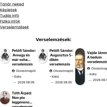
Tanár neked
Képletek
Tudás infó
Fizika infók
Verselemzések
Verselemzések:
Petőfi Sándor:
Petőfi Sándor:
Vajda János
Avvagy én
Augusztus 5-
A beduin
már soha…
dikén
verselemzé
verselemzés
verselemzés
Olvasóna
Olvasónapló
Olvasónapló
- Kata
- Kata
- Kata
2026.08.
2026.08.06.
2026.08.05.
Tóth Árpád:
Non piu
leggevano…
verselemzés