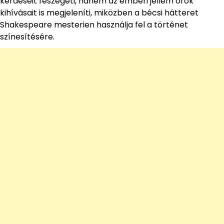
kérdéseit feszegeti, hanem az emberi jellem örök
kihívásait is megjeleníti, miközben a bécsi hátteret
Shakespeare mesterien használja fel a történet
színesítésére.