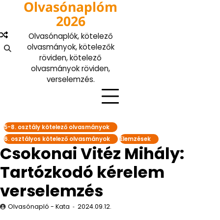
Olvasónaplóm
Skip
to
2026
content
Olvasónaplók, kötelező
olvasmányok, kötelezők
röviden, kötelező
olvasmányok röviden,
verselemzés.
5-8. osztály kötelező olvasmányok
6. osztályos kötelező olvasmányok
Elemzések
Csokonai Vitéz Mihály:
Tartózkodó kérelem
verselemzés
Olvasónapló - Kata
2024.09.12.