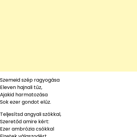
Szemeid szép ragyogása
Eleven hajnali tűz,
Ajakid harmatozása
Sok ezer gondot elűz.
Teljesítsd angyali szókkal,
Szeretőd amire kért:
Ezer ambrózia csókkal
Fizetek válaszodért.