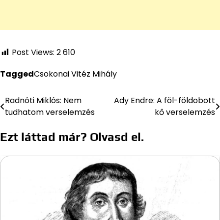
Post Views:
2 610
Tagged
Csokonai Vitéz Mihály
Radnóti Miklós: Nem
Ady Endre: A föl-földobott
Bejegyzés
tudhatom verselemzés
kő verselemzés
navigáció
Ezt láttad már? Olvasd el.