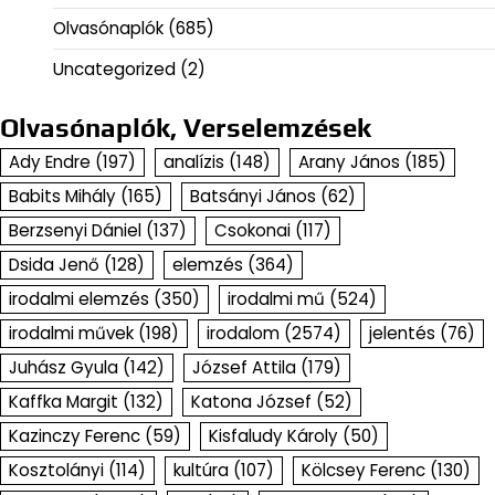
Olvasónaplók
(685)
Uncategorized
(2)
Olvasónaplók, Verselemzések
Ady Endre
(197)
analízis
(148)
Arany János
(185)
Babits Mihály
(165)
Batsányi János
(62)
Berzsenyi Dániel
(137)
Csokonai
(117)
Dsida Jenő
(128)
elemzés
(364)
irodalmi elemzés
(350)
irodalmi mű
(524)
irodalmi művek
(198)
irodalom
(2574)
jelentés
(76)
Juhász Gyula
(142)
József Attila
(179)
Kaffka Margit
(132)
Katona József
(52)
Kazinczy Ferenc
(59)
Kisfaludy Károly
(50)
Kosztolányi
(114)
kultúra
(107)
Kölcsey Ferenc
(130)