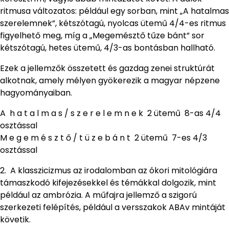
ritmusa változatos: például egy sorban, mint „A hatalmas
szerelemnek”, kétszótagú, nyolcas ütemű 4/4-es ritmus
figyelhető meg, míg a „Megemésztő tűze bánt” sor
kétszótagú, hetes ütemű, 4/3-as bontásban hallható.
Ezek a jellemzők összetett és gazdag zenei struktúrát
alkotnak, amely mélyen gyökerezik a magyar népzene
hagyományaiban.
A h a t a l m a s / s z e r e l e m n e k 2 ütemű 8-as 4/4
osztással
M e g e m é s z t ő / t ü z e b á n t 2 ütemű 7-es 4/3
osztással
2. A klasszicizmus az irodalomban az ókori mitológiára
támaszkodó kifejezésekkel és témákkal dolgozik, mint
például az ambrózia. A műfajra jellemző a szigorú
szerkezeti felépítés, például a versszakok ABAv mintáját
követik.