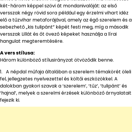
két-három képpel szövi át mondanivalóját: az első
versszak négy rövid sora például egy érzelmi vihart idéz
elő a tűzvihar metaforájával, amely az égő szerelem és a
sebezhető „kis tulipánt” képét festi meg, míg a második
versszak Lillát és őt övező képeket használja a lírai
hangulat megteremtésére.
A vers stílusa:
Három különböző stílusirányzat ötvöződik benne.
1. A népdal műfaja általában a szerelem témakörét öleli
fel, jellegzetes nyelvezettel és költői eszközökkel. A
dalokban gyakori szavak a ‘szerelem’, ‘tűz’, ‘tulipánt’ és
‘hajnal’, melyek a szerelmi érzések különböző árnyalatait
fejezik ki.