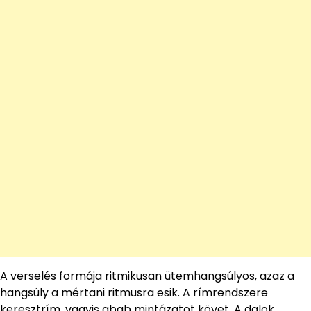
A verselés formája ritmikusan ütemhangsúlyos, azaz a
hangsúly a mértani ritmusra esik. A rímrendszere
keresztrím, vagyis abab mintázatot követ. A dalok