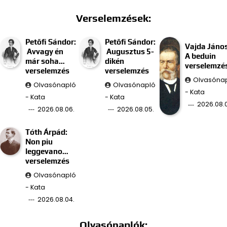
Verselemzések:
Petőfi Sándor:
Petőfi Sándor:
Vajda János
Avvagy én
Augusztus 5-
A beduin
már soha…
dikén
verselemzé
verselemzés
verselemzés
Olvasóna
Olvasónapló
Olvasónapló
- Kata
- Kata
- Kata
2026.08.
2026.08.06.
2026.08.05.
Tóth Árpád:
Non piu
leggevano…
verselemzés
Olvasónapló
- Kata
2026.08.04.
Olvasónaplók: