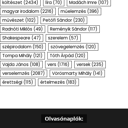
költészet
(2434)
líra
(70)
Madách Imre
(107)
magyar irodalom
(2216)
műelemzés
(396)
művészet
(102)
Petőfi Sándor
(230)
Radnóti Miklós
(49)
Reményik Sándor
(117)
Shakespeare
(47)
szerelem
(57)
szépirodalom
(150)
szövegelemzés
(120)
Tompa Mihály
(121)
Tóth Árpád
(120)
Vajda János
(108)
vers
(1716)
versek
(235)
verselemzés
(2087)
Vörösmarty Mihály
(141)
érettségi
(115)
értelmezés
(183)
Olvasónaplók: