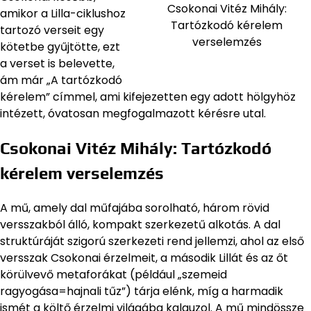
Csokonai Vitéz Mihály:
amikor a Lilla-ciklushoz
Tartózkodó kérelem
tartozó verseit egy
verselemzés
kötetbe gyűjtötte, ezt
a verset is belevette,
ám már „A tartózkodó
kérelem” címmel, ami kifejezetten egy adott hölgyhöz
intézett, óvatosan megfogalmazott kérésre utal.
Csokonai Vitéz Mihály: Tartózkodó
kérelem verselemzés
A mű, amely dal műfajába sorolható, három rövid
versszakból álló, kompakt szerkezetű alkotás. A dal
struktúráját szigorú szerkezeti rend jellemzi, ahol az első
versszak Csokonai érzelmeit, a második Lillát és az őt
körülvevő metaforákat (például „szemeid
ragyogása=hajnali tűz”) tárja elénk, míg a harmadik
ismét a költő érzelmi világába kalauzol. A mű mindössze