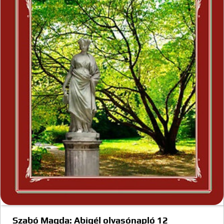
Szabó Magda: Abigél olvasónapló 12