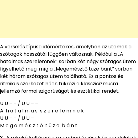
A verselés típusa időmértékes, amelyben az ütemek a
szótagok hosszától függően változnak. Például a „A
hatalmas szerelemnek” sorban két négy szótagos ütem
figyelhető meg, míg a „Megemésztő tüze bánt” sorban
két három szótagos ütem található. Ez a pontos és
ritmikus szerkezet hűen tükrözi a klasszicizmusra
jellemző formai szigorúságot és esztétikai rendet.
U U – – / U U – –
A h a t a l m a s s z e r e l e m n e k
U U – – / U U –
M e g e m é s z t ő t ü z e b á n t
3. A rokokó költészete az emberi érzések és gondolatok,