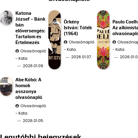
Katona
József – Bánk
Örkény
Paulo Coelh
bán
István: Tóték
Az alkimist
előversengés:
(1964)
olvasónapl
Tartalom és
Olvasónapló
Olvasóna
Értelmezés
- Kata
- Kata
Olvasónapló
2026.01.07.
2026.01.0
- Kata
2026.01.09.
Abe Kóbó: A
homok
asszonya
olvasónapló
Olvasónapló
- Kata
2026.01.05.
Legutóbbi bejegyzések