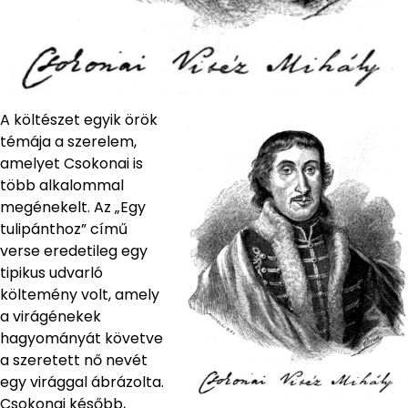
A költészet egyik örök
témája a szerelem,
amelyet Csokonai is
több alkalommal
megénekelt. Az „Egy
tulipánthoz” című
verse eredetileg egy
tipikus udvarló
költemény volt, amely
a virágénekek
hagyományát követve
a szeretett nő nevét
egy virággal ábrázolta.
Csokonai később,