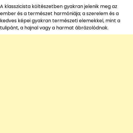
A klasszicista költészetben gyakran jelenik meg az
ember és a természet harmóniája; a szerelem és a
kedves képei gyakran természeti elemekkel, mint a
tulipánt, a hajnal vagy a harmat ábrázolódnak.