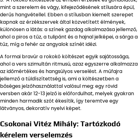
mint a szerelem és vágy, kifejeződésének stílusára épül,
derűs hangvétellel. Ebben a stílusban kiemelt szerepet
kapnak az érzékszervek által közvetített élmények,
különösen a látás: a színek gazdag alkalmazása jellemző,
ahol a piros a tűz, a tulipánt és a hajnal jelképei, a sárga a
tűz, míg a fehér az angyalok színét idézi.
A formai bravúr a rokokó költészet egyik sajátossága,
ahol a vers szimultán ritmusú, azaz egyszerre alkalmazza
az időmértékes és hangsúlyos verselést. A műfajra
jellemző a túldíszítettség is, ami a költészetben a
bőséges jelzőhasználattal valósul meg: egy rövid
versben akár 12-13 jelző is előfordulhat, melyek gyakran
minden harmadik szót ékesítik, így teremtve egy
látványos, dekoratív nyelvi képet.
Csokonai Vitéz Mihály: Tartózkodó
kérelem verselemzés