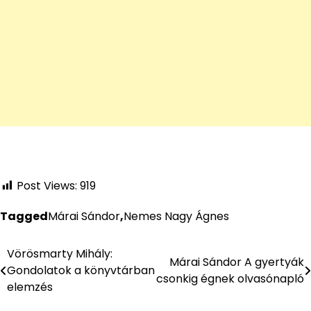
Post Views:
919
Tagged
Márai Sándor
,
Nemes Nagy Ágnes
Vörösmarty Mihály:
Bejegyzés
Márai Sándor A gyertyák
Gondolatok a könyvtárban
csonkig égnek olvasónapló
navigáció
elemzés