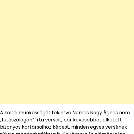
A költői munkásságát tekintve Nemes Nagy Ágnes nem
„futószalagon” írta verseit; bár kevesebbet alkotott
bizonyos kortársaihoz képest, minden egyes versének