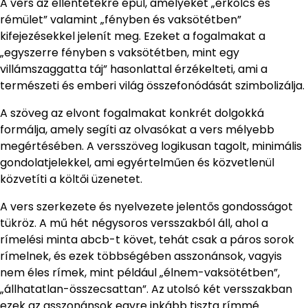
A vers az ellentétekre épül, amelyeket „erkölcs és
rémület” valamint „fényben és vaksötétben”
kifejezésekkel jelenít meg. Ezeket a fogalmakat a
„egyszerre fényben s vaksötétben, mint egy
villámszaggatta táj” hasonlattal érzékelteti, ami a
természeti és emberi világ összefonódását szimbolizálja.
A szöveg az elvont fogalmakat konkrét dolgokká
formálja, amely segíti az olvasókat a vers mélyebb
megértésében. A versszöveg logikusan tagolt, minimális
gondolatjelekkel, ami egyértelműen és közvetlenül
közvetíti a költői üzenetet.
A vers szerkezete és nyelvezete jelentős gondosságot
tükröz. A mű hét négysoros versszakból áll, ahol a
rímelési minta abcb-t követ, tehát csak a páros sorok
rímelnek, és ezek többségében asszonánsok, vagyis
nem éles rímek, mint például „élnem-vaksötétben”,
„állhatatlan-összecsattan”. Az utolsó két versszakban
ezek az asszonánsok egyre inkább tiszta rímmé