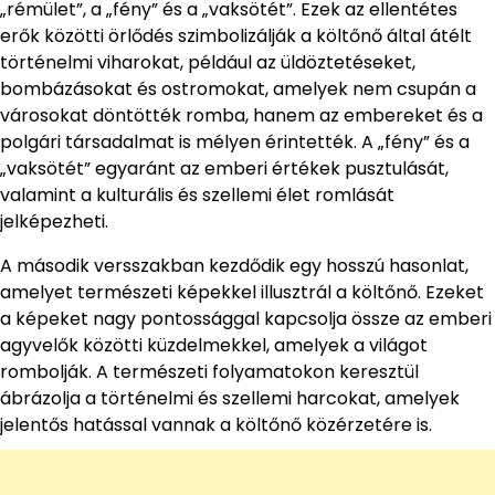
„rémület”, a „fény” és a „vaksötét”. Ezek az ellentétes
erők közötti örlődés szimbolizálják a költőnő által átélt
történelmi viharokat, például az üldöztetéseket,
bombázásokat és ostromokat, amelyek nem csupán a
városokat döntötték romba, hanem az embereket és a
polgári társadalmat is mélyen érintették. A „fény” és a
„vaksötét” egyaránt az emberi értékek pusztulását,
valamint a kulturális és szellemi élet romlását
jelképezheti.
A második versszakban kezdődik egy hosszú hasonlat,
amelyet természeti képekkel illusztrál a költőnő. Ezeket
a képeket nagy pontossággal kapcsolja össze az emberi
agyvelők közötti küzdelmekkel, amelyek a világot
rombolják. A természeti folyamatokon keresztül
ábrázolja a történelmi és szellemi harcokat, amelyek
jelentős hatással vannak a költőnő közérzetére is.