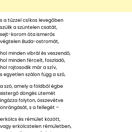
s a tűzzel csíkos levegőben
szülik a szüntelen csatát,
sejt-korom óta ismerős
végtelen Buda-ostromát,
hol minden vibrál és veszendő,
hol minden fércelt, foszladó,
hol rojtosodik már a szív,
s egyetlen szálon függ a szó,
a szó, amely a földből égbe
sistergő döngés ütemét
ingázza folyton, összevétve
önrángását, s a fellegét –
erkölcs és rémület között,
vagy erkölcstelen rémületben,