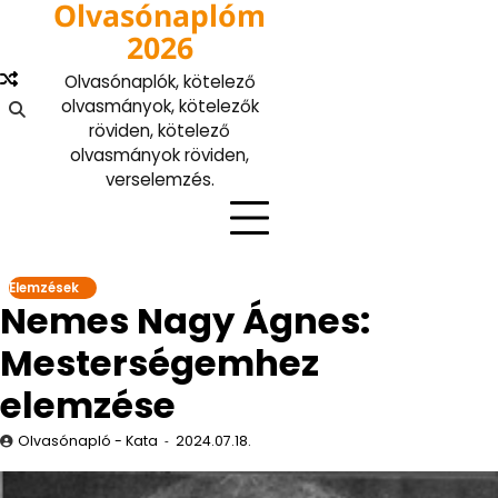
Olvasónaplóm
Skip
to
2026
content
Olvasónaplók, kötelező
olvasmányok, kötelezők
röviden, kötelező
olvasmányok röviden,
verselemzés.
Elemzések
Nemes Nagy Ágnes:
Mesterségemhez
elemzése
Olvasónapló - Kata
2024.07.18.