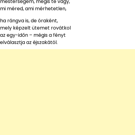
mesterségem, mégis te vagy,
mi méred, ami mérhetetlen,
ha rángva is, de óraként,
mely képzelt ütemet rovátkol
az egy-időn – mégis a fényt
elválasztja az éjszakától.