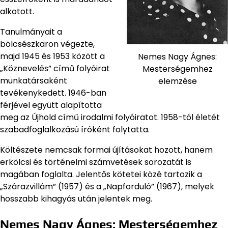
alkotott.
Tanulmányait a
bölcsészkaron végezte,
majd 1945 és 1953 között a
Nemes Nagy Ágnes:
„Köznevelés” című folyóirat
Mesterségemhez
munkatársaként
elemzése
tevékenykedett. 1946-ban
férjével együtt alapította
meg az Újhold című irodalmi folyóiratot. 1958-tól életét
szabadfoglalkozású íróként folytatta.
Költészete nemcsak formai újításokat hozott, hanem
erkölcsi és történelmi számvetések sorozatát is
magában foglalta. Jelentős kötetei közé tartozik a
„Szárazvillám” (1957) és a „Napforduló” (1967), melyek
hosszabb kihagyás után jelentek meg.
Nemes Nagy Ágnes: Mesterségemhez