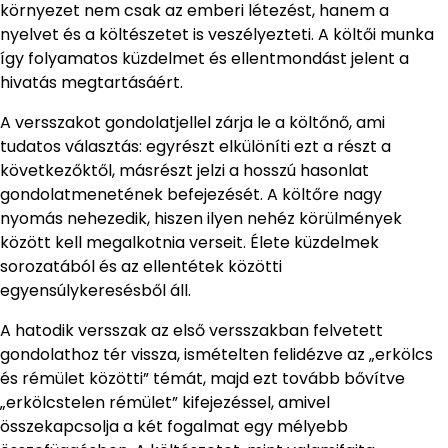
környezet nem csak az emberi létezést, hanem a
nyelvet és a költészetet is veszélyezteti. A költői munka
így folyamatos küzdelmet és ellentmondást jelent a
hivatás megtartásáért.
A versszakot gondolatjellel zárja le a költőnő, ami
tudatos választás: egyrészt elkülöníti ezt a részt a
következőktől, másrészt jelzi a hosszú hasonlat
gondolatmenetének befejezését. A költőre nagy
nyomás nehezedik, hiszen ilyen nehéz körülmények
között kell megalkotnia verseit. Élete küzdelmek
sorozatából és az ellentétek közötti
egyensúlykeresésből áll.
A hatodik versszak az első versszakban felvetett
gondolathoz tér vissza, ismételten felidézve az „erkölcs
és rémület közötti” témát, majd ezt tovább bővítve
„erkölcstelen rémület” kifejezéssel, amivel
összekapcsolja a két fogalmat egy mélyebb