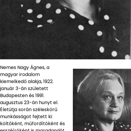
Nemes Nagy Ágnes, a
magyar irodalom
kiemelkedő alakja, 1922.
január 3-án született
Budapesten és 1991.
augusztus 23-án hunyt el.
Életútja során széleskörű
munkásságot fejtett ki:
költőként, műfordítóként és
esszéíróként is maradandót