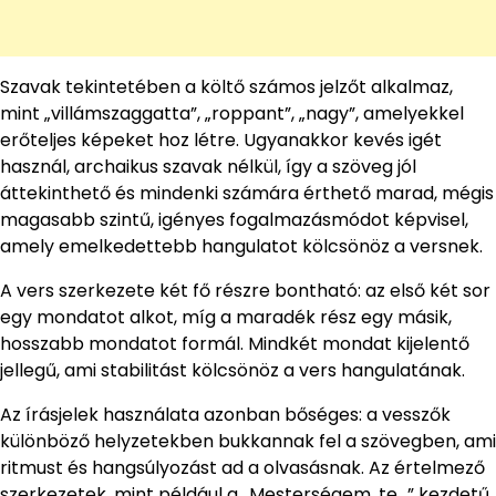
Szavak tekintetében a költő számos jelzőt alkalmaz,
mint „villámszaggatta”, „roppant”, „nagy”, amelyekkel
erőteljes képeket hoz létre. Ugyanakkor kevés igét
használ, archaikus szavak nélkül, így a szöveg jól
áttekinthető és mindenki számára érthető marad, mégis
magasabb szintű, igényes fogalmazásmódot képvisel,
amely emelkedettebb hangulatot kölcsönöz a versnek.
A vers szerkezete két fő részre bontható: az első két sor
egy mondatot alkot, míg a maradék rész egy másik,
hosszabb mondatot formál. Mindkét mondat kijelentő
jellegű, ami stabilitást kölcsönöz a vers hangulatának.
Az írásjelek használata azonban bőséges: a vesszők
különböző helyzetekben bukkannak fel a szövegben, ami
ritmust és hangsúlyozást ad a olvasásnak. Az értelmező
szerkezetek, mint például a „Mesterségem, te…” kezdetű