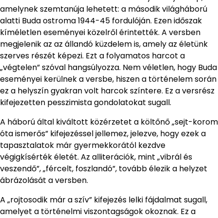
amelynek szemtanúja lehetett: a második világháború
alatti Buda ostroma 1944-45 fordulóján. Ezen időszak
kíméletlen eseményei közelről érintették. A versben
megjelenik az az állandó küzdelem is, amely az életünk
szerves részét képezi. Ezt a folyamatos harcot a
„végtelen” szóval hangsúlyozza. Nem véletlen, hogy Buda
eseményei kerülnek a versbe, hiszen a történelem során
ez a helyszín gyakran volt harcok színtere. Ez a versrész
kifejezetten pesszimista gondolatokat sugall.
A háború által kiváltott közérzetet a költőnő „sejt-korom
óta ismerős” kifejezéssel jellemez, jelezve, hogy ezek a
tapasztalatok már gyermekkorától kezdve
végigkísérték életét. Az alliterációk, mint „vibrál és
veszendő”, „fércelt, foszlandó”, tovább élezik a helyzet
ábrázolását a versben.
A „rojtosodik már a szív” kifejezés lelki fájdalmat sugall,
amelyet a történelmi viszontagságok okoznak. Ez a