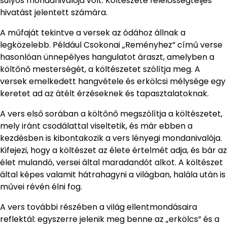
súlyos mondanivalója volt. Költészete felelősségteljes
hivatást jelentett számára.
A műfaját tekintve a versek az ódához állnak a
legközelebb. Például Csokonai „Reményhez” című verse
hasonlóan ünnepélyes hangulatot áraszt, amelyben a
költőnő mesterségét, a költészetet szólítja meg. A
versek emelkedett hangvétele és erkölcsi mélysége egy
keretet ad az átélt érzéseknek és tapasztalatoknak.
A vers első sorában a költőnő megszólítja a költészetet,
mely iránt csodálattal viseltetik, és már ebben a
kezdésben is kibontakozik a vers lényegi mondanivalója.
Kifejezi, hogy a költészet az élete értelmét adja, és bár az
élet mulandó, versei által maradandót alkot. A költészet
által képes valamit hátrahagyni a világban, halála után is
művei révén élni fog.
A vers további részében a világ ellentmondásaira
reflektál: egyszerre jelenik meg benne az „erkölcs” és a