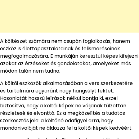
A költészet számára nem csupán foglalkozás, hanem
eszköz is élettapasztalatainak és felismeréseinek
megfogalmazására. E munkáján keresztül képes kifejezni
azokat az érzéseket és gondolatokat, amelyeket más
módon talán nem tudna.
A költői eszközök alkalmazásában a vers szerkezetére
és tartalmára egyaránt nagy hangsúlyt fektet.
Hasonlatát hosszú leírások nélkül bontja ki, ezzel
biztosítva, hogy a költői képek ne váljanak túlzottan
részletesé és elvonttá. Ez a megközelítés a tudatos
szerkesztés jele: a költőnő odafigyel arra, hogy
mondanivalóját ne áldozza fel a költői képek kedvéért.