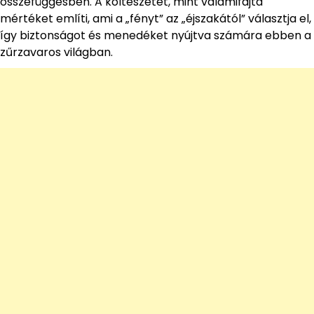
összefüggésben. A költészetet, mint valamifajta
mértéket említi, ami a „fényt” az „éjszakától” választja el,
így biztonságot és menedéket nyújtva számára ebben a
zűrzavaros világban.