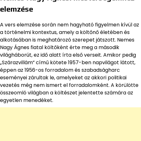
elemzése
A vers elemzése során nem hagyható figyelmen kívül az
a történelmi kontextus, amely a költőnő életében és
alkotásában is meghatározó szerepet játszott. Nemes
Nagy Ágnes fiatal költőként érte meg a második
világháborút, ez idő alatt írta első verseit. Amikor pedig
„Szárazvillám” című kötete 1957-ben napvilágot látott,
éppen az 1956-os forradalom és szabadságharc
eseményei zárultak le, amelyeket az akkori politikai
vezetés még nem ismert el forradalomként. A körülötte
összeomló világban a költészet jelentette számára az
egyetlen menedéket.