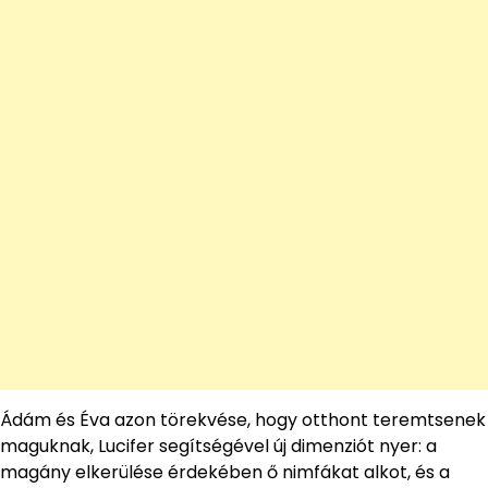
Ádám és Éva azon törekvése, hogy otthont teremtsenek
maguknak, Lucifer segítségével új dimenziót nyer: a
magány elkerülése érdekében ő nimfákat alkot, és a