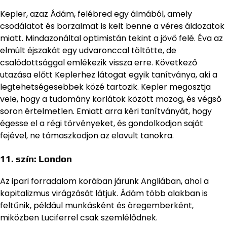
Kepler, azaz Ádám, felébred egy álmából, amely
csodálatot és borzalmat is kelt benne a véres áldozatok
miatt. Mindazonáltal optimistán tekint a jövő felé. Éva az
elmúlt éjszakát egy udvaronccal töltötte, de
csalódottsággal emlékezik vissza erre. Következő
utazása előtt Keplerhez látogat egyik tanítványa, aki a
legtehetségesebbek közé tartozik. Kepler megosztja
vele, hogy a tudomány korlátok között mozog, és végső
soron értelmetlen. Emiatt arra kéri tanítványát, hogy
égesse el a régi törvényeket, és gondolkodjon saját
fejével, ne támaszkodjon az elavult tanokra.
11. szín:
London
Az ipari forradalom korában járunk Angliában, ahol a
kapitalizmus virágzását látjuk. Ádám több alakban is
feltűnik, például munkásként és öregemberként,
miközben Luciferrel csak szemlélődnek.