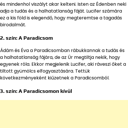
és mindenhol viszályt akar kelteni. Isten az Édenben neki
adja a tudás és a halhatatlanság fáját. Lucifer számára
ez a kis föld is elegendő, hogy megteremtse a tagadás
birodalmát.
2. szín:
A Paradicsom
Ádám és Éva a Paradicsomban rábukkannak a tudás és
a halhatatlanság fájára, de az Úr megtiltja nekik, hogy
egyenek róla. Ekkor megjelenik Lucifer, aki ráveszi őket a
tiltott gyümölcs elfogyasztására. Tettük
következményeként kiűzetnek a Paradicsomból.
3. szín:
A Paradicsomon kívül