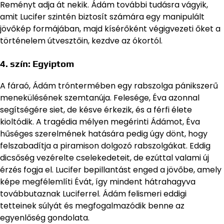
Reményt adja át nekik. Ádám további tudásra vágyik,
amit Lucifer szintén biztosít számára egy manipulált
jövőkép formájában, majd kísérőként végigvezeti őket a
történelem útvesztőin, kezdve az ókortól.
4. szín:
Egyiptom
A fáraó, Ádám tróntermében egy rabszolga pánikszerű
menekülésének szemtanúja. Felesége, Éva azonnal
segítségére siet, de késve érkezik, és a férfi élete
kioltódik. A tragédia mélyen megérinti Ádámot, Éva
hűséges szerelmének hatására pedig úgy dönt, hogy
felszabadítja a piramison dolgozó rabszolgákat. Eddig
dicsőség vezérelte cselekedeteit, de ezúttal valami új
érzés fogja el. Lucifer bepillantást enged a jövőbe, amely
képe megfélemlíti Évát, így mindent hátrahagyva
továbbutaznak Luciferrel. Ádám felismeri eddigi
tetteinek súlyát és megfogalmazódik benne az
egyenlőség gondolata.