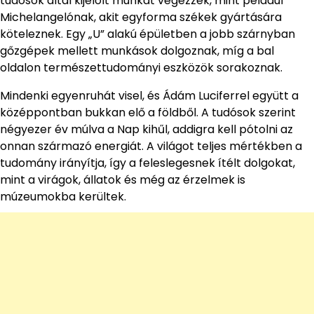
tudósok által kijelölt munkát végezzék, mint például
Michelangelónak, akit egyforma székek gyártására
köteleznek. Egy „U” alakú épületben a jobb szárnyban
gőzgépek mellett munkások dolgoznak, míg a bal
oldalon természettudományi eszközök sorakoznak.
Mindenki egyenruhát visel, és Ádám Luciferrel együtt a
középpontban bukkan elő a földből. A tudósok szerint
négyezer év múlva a Nap kihűl, addigra kell pótolni az
onnan származó energiát. A világot teljes mértékben a
tudomány irányítja, így a feleslegesnek ítélt dolgokat,
mint a virágok, állatok és még az érzelmek is
múzeumokba kerültek.