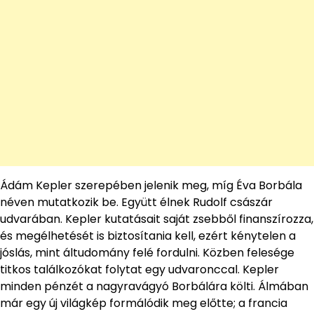
Ádám Kepler szerepében jelenik meg, míg Éva Borbála
néven mutatkozik be. Együtt élnek Rudolf császár
udvarában. Kepler kutatásait saját zsebből finanszírozza,
és megélhetését is biztosítania kell, ezért kénytelen a
jóslás, mint áltudomány felé fordulni. Közben felesége
titkos találkozókat folytat egy udvaronccal. Kepler
minden pénzét a nagyravágyó Borbálára költi. Álmában
már egy új világkép formálódik meg előtte; a francia