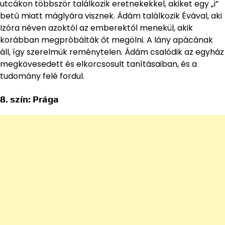
utcákon többször találkozik eretnekekkel, akiket egy „i”
betű miatt máglyára visznek. Ádám találkozik Évával, aki
Izóra néven azoktól az emberektől menekül, akik
korábban megpróbálták őt megölni. A lány apácának
áll, így szerelmük reménytelen. Ádám csalódik az egyház
megkövesedett és elkorcsosult tanításaiban, és a
tudomány felé fordul.
8. szín:
Prága