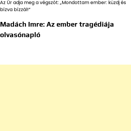
Az Úr adja meg a végszót: „Mondottam ember: küzdj és
bízva bízzál!”
Madách Imre: Az ember tragédiája
olvasónapló