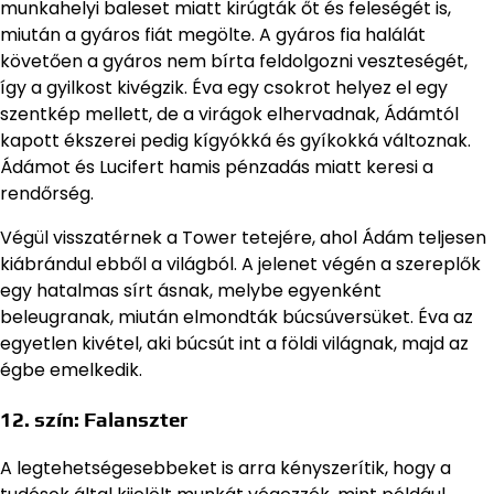
munkahelyi baleset miatt kirúgták őt és feleségét is,
miután a gyáros fiát megölte. A gyáros fia halálát
követően a gyáros nem bírta feldolgozni veszteségét,
így a gyilkost kivégzik. Éva egy csokrot helyez el egy
szentkép mellett, de a virágok elhervadnak, Ádámtól
kapott ékszerei pedig kígyókká és gyíkokká változnak.
Ádámot és Lucifert hamis pénzadás miatt keresi a
rendőrség.
Végül visszatérnek a Tower tetejére, ahol Ádám teljesen
kiábrándul ebből a világból. A jelenet végén a szereplők
egy hatalmas sírt ásnak, melybe egyenként
beleugranak, miután elmondták búcsúversüket. Éva az
egyetlen kivétel, aki búcsút int a földi világnak, majd az
égbe emelkedik.
12. szín:
Falanszter
A legtehetségesebbeket is arra kényszerítik, hogy a