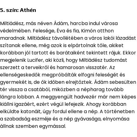
5. szín:
Athén
Miltiádész, más néven Ádám, harcba indul városa
védelmében. Felesége, Éva és fia, Kimón otthon
maradnak. Miltiádész távollétében a város lakói lázadást
szítanak ellene, még azok is elpártolnak tőle, akiket
korábban jól tartott és barátaiként tekintett rájuk. Ekkor
megjelenik Lucifer, aki közli, hogy Miltiádész tudomást
szerzett a terveikről és hamarosan visszatér. Az
ellenségeskedők megpróbálták elfogni feleségét és
gyermekét is, de ők időben elrejtőztek. Ádám sebesülten
tér vissza a csatából, miközben a népharag tovább
lángra lobban. A meggyengült hadvezér már nem képes
kiállni igazáért, ezért végül lefejezik. Ahogy korábban
elküldte katonáit, úgy fordul ellene a nép. A történetben
a szabadság eszméje és a nép gyávasága, elnyomása
állnak szemben egymással.