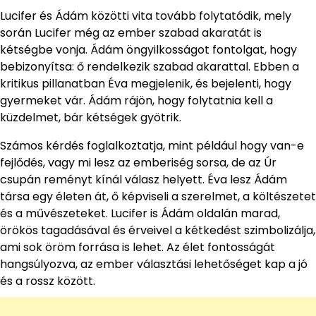
Lucifer és Ádám közötti vita tovább folytatódik, mely
során Lucifer még az ember szabad akaratát is
kétségbe vonja. Ádám öngyilkosságot fontolgat, hogy
bebizonyítsa: ő rendelkezik szabad akarattal. Ebben a
kritikus pillanatban Éva megjelenik, és bejelenti, hogy
gyermeket vár. Ádám rájön, hogy folytatnia kell a
küzdelmet, bár kétségek gyötrik.
Számos kérdés foglalkoztatja, mint például hogy van-e
fejlődés, vagy mi lesz az emberiség sorsa, de az Úr
csupán reményt kínál válasz helyett. Éva lesz Ádám
társa egy életen át, ő képviseli a szerelmet, a költészetet
és a művészeteket. Lucifer is Ádám oldalán marad,
örökös tagadásával és érveivel a kétkedést szimbolizálja,
ami sok öröm forrása is lehet. Az élet fontosságát
hangsúlyozva, az ember választási lehetőséget kap a jó
és a rossz között.