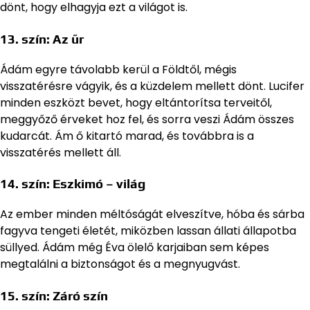
dönt, hogy elhagyja ezt a világot is.
13. szín:
Az űr
Ádám egyre távolabb kerül a Földtől, mégis
visszatérésre vágyik, és a küzdelem mellett dönt. Lucifer
minden eszközt bevet, hogy eltántorítsa terveitől,
meggyőző érveket hoz fel, és sorra veszi Ádám összes
kudarcát. Ám ő kitartó marad, és továbbra is a
visszatérés mellett áll.
14. szín:
Eszkimó – világ
Az ember minden méltóságát elveszítve, hóba és sárba
fagyva tengeti életét, miközben lassan állati állapotba
süllyed. Ádám még Éva ölelő karjaiban sem képes
megtalálni a biztonságot és a megnyugvást.
15. szín:
Záró szín