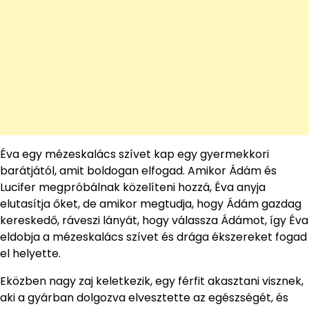
Éva egy mézeskalács szívet kap egy gyermekkori
barátjától, amit boldogan elfogad. Amikor Ádám és
Lucifer megpróbálnak közelíteni hozzá, Éva anyja
elutasítja őket, de amikor megtudja, hogy Ádám gazdag
kereskedő, ráveszi lányát, hogy válassza Ádámot, így Éva
eldobja a mézeskalács szívet és drága ékszereket fogad
el helyette.
Eközben nagy zaj keletkezik, egy férfit akasztani visznek,
aki a gyárban dolgozva elvesztette az egészségét, és