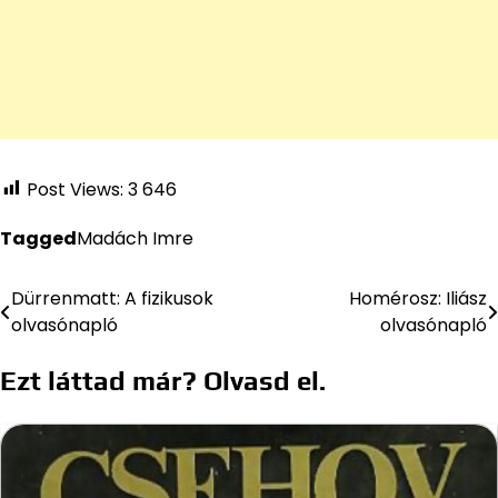
Post Views:
3 646
Tagged
Madách Imre
Dürrenmatt: A fizikusok
Homérosz: Iliász
Bejegyzés
olvasónapló
olvasónapló
navigáció
Ezt láttad már? Olvasd el.