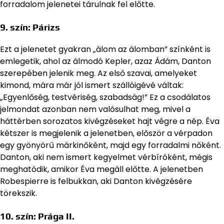
forradalom jelenetei tárulnak fel előtte.
9. szín:
Párizs
Ezt a jelenetet gyakran „álom az álomban” színként is
emlegetik, ahol az álmodó Kepler, azaz Ádám, Danton
szerepében jelenik meg. Az első szavai, amelyeket
kimond, mára már jól ismert szállóigévé váltak:
„Egyenlőség, testvériség, szabadság!” Ez a csodálatos
jelmondat azonban nem valósulhat meg, mivel a
háttérben sorozatos kivégzéseket hajt végre a nép. Éva
kétszer is megjelenik a jelenetben, először a vérpadon
egy gyönyörű márkinőként, majd egy forradalmi nőként.
Danton, aki nem ismert kegyelmet vérbíróként, mégis
meghatódik, amikor Éva megáll előtte. A jelenetben
Robespierre is felbukkan, aki Danton kivégzésére
törekszik.
10. szín:
Prága II.