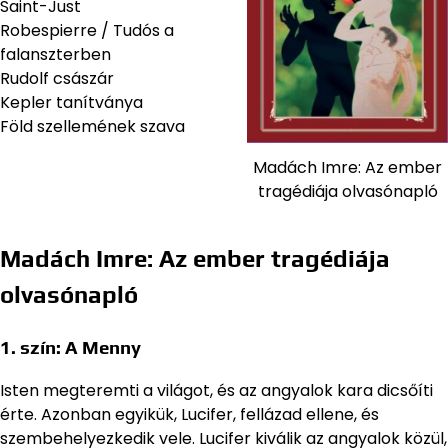
Saint-Just
Robespierre / Tudós a
falanszterben
Rudolf császár
Kepler tanítványa
Föld szellemének szava
Madách Imre: Az ember
tragédiája olvasónapló
Madách Imre: Az ember tragédiája
olvasónapló
1. szín:
A Menny
Isten megteremti a világot, és az angyalok kara dicsőíti
érte. Azonban egyikük, Lucifer, fellázad ellene, és
szembehelyezkedik vele. Lucifer kiválik az angyalok közül,