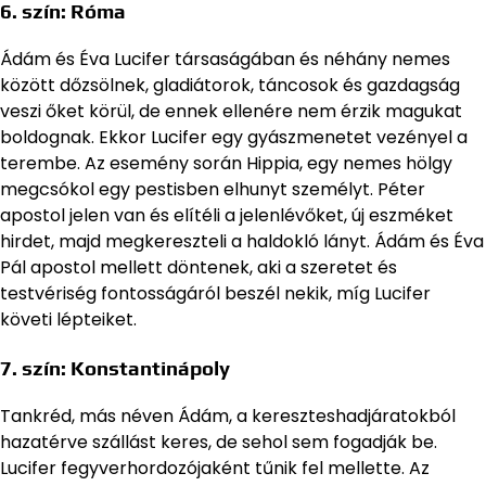
6. szín:
Róma
Ádám és Éva Lucifer társaságában és néhány nemes
között dőzsölnek, gladiátorok, táncosok és gazdagság
veszi őket körül, de ennek ellenére nem érzik magukat
boldognak. Ekkor Lucifer egy gyászmenetet vezényel a
terembe. Az esemény során Hippia, egy nemes hölgy
megcsókol egy pestisben elhunyt személyt. Péter
apostol jelen van és elítéli a jelenlévőket, új eszméket
hirdet, majd megkereszteli a haldokló lányt. Ádám és Éva
Pál apostol mellett döntenek, aki a szeretet és
testvériség fontosságáról beszél nekik, míg Lucifer
követi lépteiket.
7. szín:
Konstantinápoly
Tankréd, más néven Ádám, a kereszteshadjáratokból
hazatérve szállást keres, de sehol sem fogadják be.
Lucifer fegyverhordozójaként tűnik fel mellette. Az