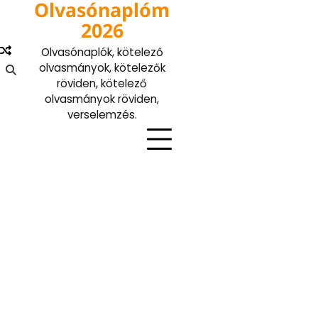
Olvasónaplóm
Skip
to
2026
content
Olvasónaplók, kötelező
olvasmányok, kötelezők
röviden, kötelező
olvasmányok röviden,
verselemzés.