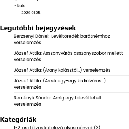
- Kata
2026.01.05.
Legutóbbi bejegyzések
Berzsenyi Dániel: Levéltöredék barátnémhoz
verselemzés
József Attila: Asszonyvárás asszonyszobor mellett
verselemzés
József Attila: (Arany kalásztól…) verselemzés
József Attila: (Arcuk egy-egy kis külváros…)
verselemzés
Reményik Sándor: Amíg egy falevél lehull
verselemzés
Kategóriák
1-2. osztályos kötelező olvasmányok
(3)