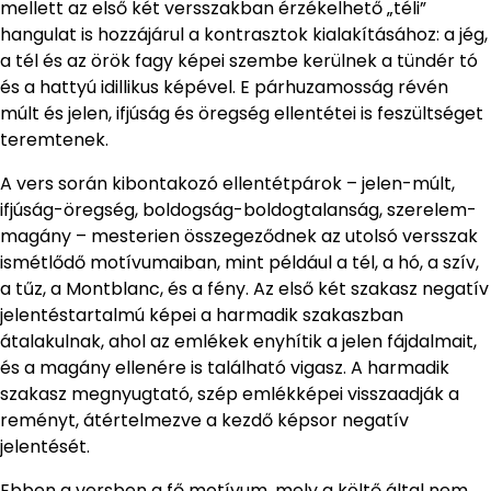
mellett az első két versszakban érzékelhető „téli”
hangulat is hozzájárul a kontrasztok kialakításához: a jég,
a tél és az örök fagy képei szembe kerülnek a tündér tó
és a hattyú idillikus képével. E párhuzamosság révén
múlt és jelen, ifjúság és öregség ellentétei is feszültséget
teremtenek.
A vers során kibontakozó ellentétpárok – jelen-múlt,
ifjúság-öregség, boldogság-boldogtalanság, szerelem-
magány – mesterien összegeződnek az utolsó versszak
ismétlődő motívumaiban, mint például a tél, a hó, a szív,
a tűz, a Montblanc, és a fény. Az első két szakasz negatív
jelentéstartalmú képei a harmadik szakaszban
átalakulnak, ahol az emlékek enyhítik a jelen fájdalmait,
és a magány ellenére is található vigasz. A harmadik
szakasz megnyugtató, szép emlékképei visszaadják a
reményt, átértelmezve a kezdő képsor negatív
jelentését.
Ebben a versben a fő motívum, mely a költő által nem