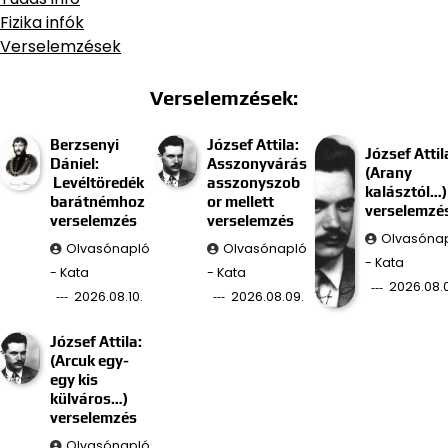
Fizika infók
Verselemzések
Verselemzések:
Berzsenyi
József Attila:
József Attil
Dániel:
Asszonyvárás
(Arany
Levéltöredék
asszonyszob
kalásztól…)
barátnémhoz
or mellett
verselemzé
verselemzés
verselemzés
Olvasóna
Olvasónapló
Olvasónapló
- Kata
- Kata
- Kata
2026.08.
2026.08.10.
2026.08.09.
József Attila:
(Arcuk egy-
egy kis
külváros…)
verselemzés
Olvasónapló