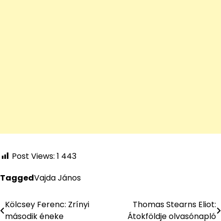
Post Views:
1 443
Tagged
Vajda János
Kölcsey Ferenc: Zrínyi
Thomas Stearns Eliot:
Bejegyzés
második éneke
Átokföldje olvasónapló