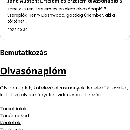
Jane Austen: Értelem és érzelem olvasónapló 5
Jane Austen: Értelem és érzelem olvasónapló 5.
Szereplők: Henry Dashwood, gazdag úriember, aki a
történet…
2023.09.30.
Bemutatkozás
Olvasónaplóm
Olvasónaplók, kötelező olvasmányok, kötelezők röviden,
kötelező olvasmányok röviden, verselemzés.
Társoldalak:
Tanár neked
Képletek
Tudás infó