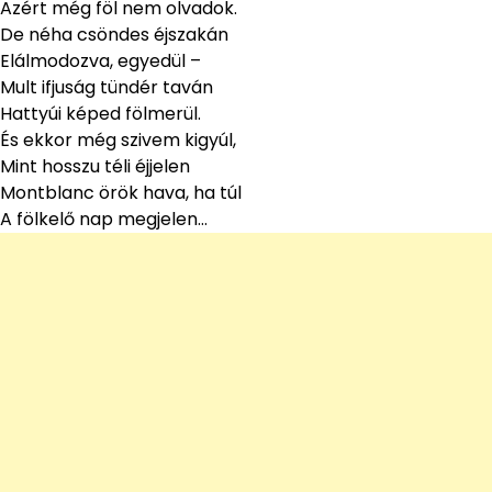
Azért még föl nem olvadok.
De néha csöndes éjszakán
Elálmodozva, egyedül –
Mult ifjuság tündér taván
Hattyúi képed fölmerül.
És ekkor még szivem kigyúl,
Mint hosszu téli éjjelen
Montblanc örök hava, ha túl
A fölkelő nap megjelen…