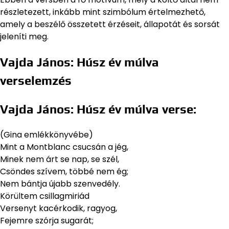
részletezett, inkább mint szimbólum értelmezhető,
amely a beszélő összetett érzéseit, állapotát és sorsát
jeleníti meg.
Vajda János: Húsz év múlva
verselemzés
Vajda János: Húsz év múlva verse:
(Gina emlékkönyvébe)
Mint a Montblanc csucsán a jég,
Minek nem árt se nap, se szél,
Csöndes szívem, többé nem ég;
Nem bántja újabb szenvedély.
Körültem csillagmiriád
Versenyt kacérkodik, ragyog,
Fejemre szórja sugarát;