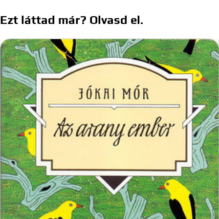
navigáció
Ezt láttad már? Olvasd el.