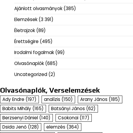
Ajánlott olvasmányok
(385)
Elemzések
(3 391)
Életrajzok
(89)
Érettségire
(495)
Irodalmi fogalmak
(99)
Olvasónaplók
(685)
Uncategorized
(2)
Olvasónaplók, Verselemzések
Ady Endre
(197)
analízis
(150)
Arany János
(185)
Babits Mihály
(165)
Batsányi János
(62)
Berzsenyi Dániel
(140)
Csokonai
(117)
Dsida Jenő
(128)
elemzés
(364)