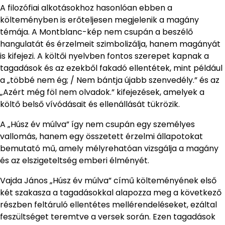
A filozófiai alkotásokhoz hasonlóan ebben a
költeményben is erőteljesen megjelenik a magány
témája. A Montblanc-kép nem csupán a beszélő
hangulatát és érzelmeit szimbolizálja, hanem magányát
is kifejezi. A költői nyelvben fontos szerepet kapnak a
tagadások és az ezekből fakadó ellentétek, mint például
a „többé nem ég; / Nem bántja újabb szenvedély.” és az
„Azért még föl nem olvadok.” kifejezések, amelyek a
költő belső vívódásait és ellenállását tükrözik.
A „Húsz év múlva” így nem csupán egy személyes
vallomás, hanem egy összetett érzelmi állapotokat
bemutató mű, amely mélyrehatóan vizsgálja a magány
és az elszigeteltség emberi élményét.
Vajda János „Húsz év múlva” című költeményének első
két szakasza a tagadásokkal alapozza meg a következő
részben feltáruló ellentétes mellérendeléseket, ezáltal
feszültséget teremtve a versek során. Ezen tagadások