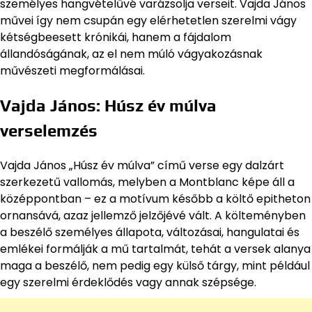
személyes hangvételűvé varázsolja verseit. Vajda János
művei így nem csupán egy elérhetetlen szerelmi vágy
kétségbeesett krónikái, hanem a fájdalom
állandóságának, az el nem múló vágyakozásnak
művészeti megformálásai.
Vajda János: Húsz év múlva
verselemzés
Vajda János „Húsz év múlva” című verse egy dalzárt
szerkezetű vallomás, melyben a Montblanc képe áll a
középpontban – ez a motívum később a költő epitheton
ornansává, azaz jellemző jelzőjévé vált. A költeményben
a beszélő személyes állapota, változásai, hangulatai és
emlékei formálják a mű tartalmát, tehát a versek alanya
maga a beszélő, nem pedig egy külső tárgy, mint például
egy szerelmi érdeklődés vagy annak szépsége.