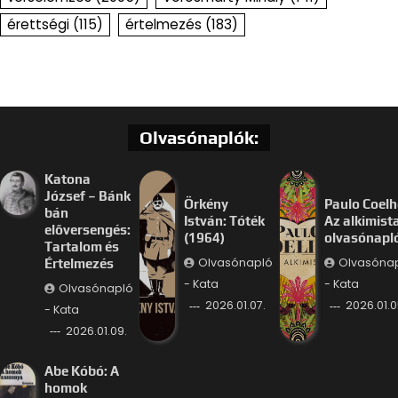
érettségi
(115)
értelmezés
(183)
Olvasónaplók:
Katona
József – Bánk
Örkény
Paulo Coelh
bán
István: Tóték
Az alkimist
előversengés:
(1964)
olvasónapl
Tartalom és
Olvasónapló
Olvasóna
Értelmezés
- Kata
- Kata
Olvasónapló
2026.01.07.
2026.01.0
- Kata
2026.01.09.
Abe Kóbó: A
homok