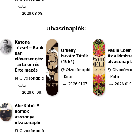
- Kata
2026.08.08.
Olvasónaplók:
Katona
József – Bánk
Örkény
Paulo Coelh
bán
István: Tóték
Az alkimist
előversengés:
(1964)
olvasónapl
Tartalom és
Olvasónapló
Olvasóna
Értelmezés
- Kata
- Kata
Olvasónapló
2026.01.07.
2026.01.0
- Kata
2026.01.09.
Abe Kóbó: A
homok
asszonya
olvasónapló
Olvasónapló