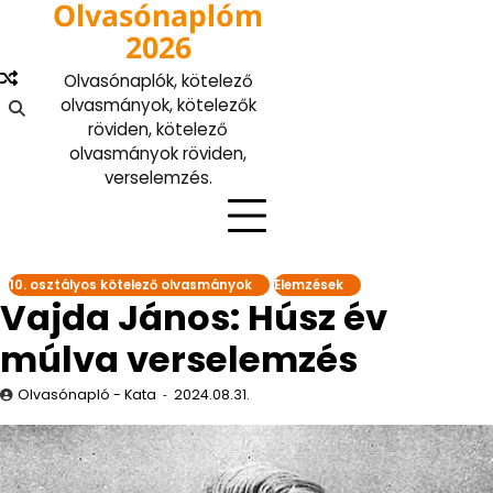
Olvasónaplóm
Skip
to
2026
content
Olvasónaplók, kötelező
olvasmányok, kötelezők
röviden, kötelező
olvasmányok röviden,
verselemzés.
10. osztályos kötelező olvasmányok
Elemzések
Vajda János: Húsz év
múlva verselemzés
Olvasónapló - Kata
2024.08.31.