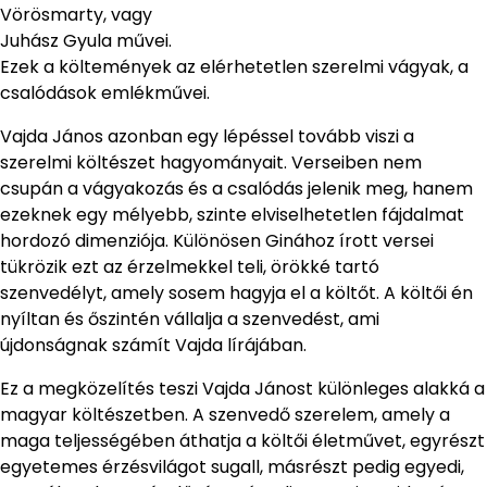
Vörösmarty, vagy
Juhász Gyula művei.
Ezek a költemények az elérhetetlen szerelmi vágyak, a
csalódások emlékművei.
Vajda János azonban egy lépéssel tovább viszi a
szerelmi költészet hagyományait. Verseiben nem
csupán a vágyakozás és a csalódás jelenik meg, hanem
ezeknek egy mélyebb, szinte elviselhetetlen fájdalmat
hordozó dimenziója. Különösen Ginához írott versei
tükrözik ezt az érzelmekkel teli, örökké tartó
szenvedélyt, amely sosem hagyja el a költőt. A költői én
nyíltan és őszintén vállalja a szenvedést, ami
újdonságnak számít Vajda lírájában.
Ez a megközelítés teszi Vajda Jánost különleges alakká a
magyar költészetben. A szenvedő szerelem, amely a
maga teljességében áthatja a költői életművet, egyrészt
egyetemes érzésvilágot sugall, másrészt pedig egyedi,