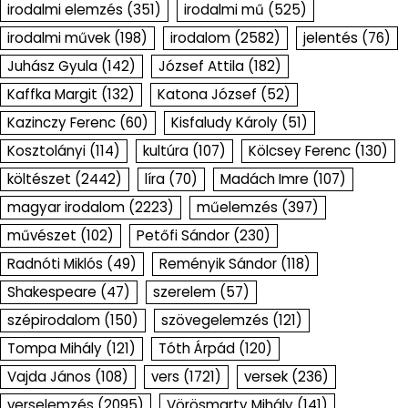
irodalmi elemzés
(351)
irodalmi mű
(525)
irodalmi művek
(198)
irodalom
(2582)
jelentés
(76)
Juhász Gyula
(142)
József Attila
(182)
Kaffka Margit
(132)
Katona József
(52)
Kazinczy Ferenc
(60)
Kisfaludy Károly
(51)
Kosztolányi
(114)
kultúra
(107)
Kölcsey Ferenc
(130)
költészet
(2442)
líra
(70)
Madách Imre
(107)
magyar irodalom
(2223)
műelemzés
(397)
művészet
(102)
Petőfi Sándor
(230)
Radnóti Miklós
(49)
Reményik Sándor
(118)
Shakespeare
(47)
szerelem
(57)
szépirodalom
(150)
szövegelemzés
(121)
Tompa Mihály
(121)
Tóth Árpád
(120)
Vajda János
(108)
vers
(1721)
versek
(236)
verselemzés
(2095)
Vörösmarty Mihály
(141)