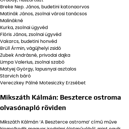
Breke Nep. János, budetini katonaorvos
Matinák János, zsolnai városi tanácsos
Malinákné
Kurka, zsolnai ügyvéd
Flóris János, zsolnai ügyvéd
Vakarcs, budetini honvéd
Brüll Ármin, vágújhelyi zsidó
Zubek Andrásné, privodai dajka
Limpa Valerius, zsolnai szabó
Matyej György, lapusnyai asztalos
Starvich báró
Vereczkey Pálné Motesiczky Erzsébet
Mikszáth Kálmán: Beszterce ostroma
olvasónapló röviden
Mikszáth Kálmán ‘A Beszterce ostroma’ című műve
kiemelkedik magyar irodalmi életművéből, mint egyik