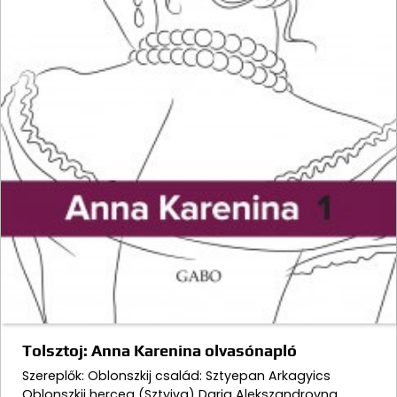
Tolsztoj: Anna Karenina olvasónapló
Szereplők: Oblonszkij család: Sztyepan Arkagyics
Oblonszkij herceg (Sztyiva) Darja Alekszandrovna