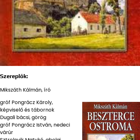
Szereplők:
Mikszáth Kálmán, író
gróf Pongrácz Károly,
képviselő és tábornok
Dugali bácsi, görög
gróf Pongrácz István, nedeci
várúr
Sztrelnyik Matykó, gbelai