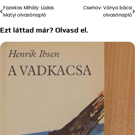
Fazekas Mihály: Lúdas
Csehov: Ványa bácsi
Bejegyzés
Matyi olvasónapló
olvasónapló
navigáció
Ezt láttad már? Olvasd el.