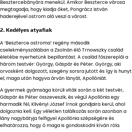
Besztercebányára menekül. Amikor Beszterce városa
megtagadja, hogy kiadja őket, Pongrácz István
haderejével ostrom alá veszi a várost.
2. Kedélyes atyafiak
A ‘Beszterce ostroma’ regény második
cselekményszálában a Zsolnán élő Trnowszky család
életébe nyerhetünk bepillantást. A család főszereplői a
három testvér: György, Gáspár és Péter. György, aki
orvosként dolgozott, szegény sorsra jutott és így is hunyt
el, maga után hagyva árván lányát, Apollóniát.
A gyermek gyámsága körüli viták során a két testvér,
Gáspár és Péter összeveszik, és végül Apollónia egy
harmadik fél, Klivényi József írnok gondjaira kerül, ahol
dolgoznia kell. Egy véletlen találkozás során azonban a
lány nagybátyja felfigyel Apollónia szépségére és
elhatározza, hogy ő maga is gondoskodni kíván róla.