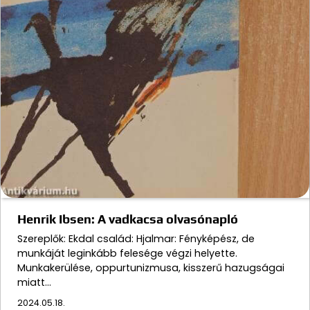
Henrik Ibsen: A vadkacsa olvasónapló
Szereplők: Ekdal család: Hjalmar: Fényképész, de
munkáját leginkább felesége végzi helyette.
Munkakerülése, oppurtunizmusa, kisszerű hazugságai
miatt…
2024.05.18.