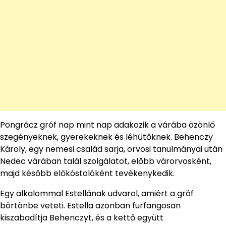
Pongrácz gróf nap mint nap adakozik a várába özönlő
szegényeknek, gyerekeknek és léhűtőknek. Behenczy
Károly, egy nemesi család sarja, orvosi tanulmányai után
Nedec várában talál szolgálatot, előbb várorvosként,
majd később előkóstolóként tevékenykedik.
Egy alkalommal Estellának udvarol, amiért a gróf
börtönbe veteti. Estella azonban furfangosan
kiszabadítja Behenczyt, és a kettő együtt