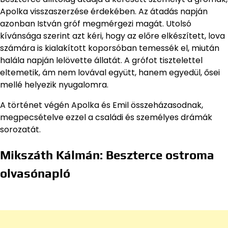
Apolka visszaszerzése érdekében. Az átadás napján
azonban István gróf megmérgezi magát. Utolsó
kívánsága szerint azt kéri, hogy az előre elkészített, lova
számára is kialakított koporsóban temessék el, miután
halála napján lelövette állatát. A grófot tisztelettel
eltemetik, ám nem lovával együtt, hanem egyedül, ősei
mellé helyezik nyugalomra.
A történet végén Apolka és Emil összeházasodnak,
megpecsételve ezzel a családi és személyes drámák
sorozatát.
Mikszáth Kálmán: Beszterce ostroma
olvasónapló