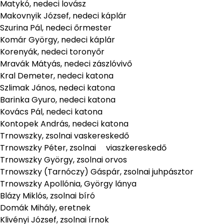
Matykó, nedeci lovász
Makovnyik József, nedeci káplár
Szurina Pál, nedeci őrmester
Komár György, nedeci káplár
Korenyák, nedeci toronyőr
Mravák Mátyás, nedeci zászlóvivő
Kral Demeter, nedeci katona
Szlimak János, nedeci katona
Barinka Gyuro, nedeci katona
Kovács Pál, nedeci katona
Kontopek András, nedeci katona
Trnowszky, zsolnai vaskereskedő
Trnowszky Péter, zsolnai viaszkereskedő
Trnowszky György, zsolnai orvos
Trnowszky (Tarnóczy) Gáspár, zsolnai juhpásztor
Trnowszky Apollónia, György lánya
Blázy Miklós, zsolnai bíró
Domák Mihály, eretnek
Klivényi József, zsolnai írnok