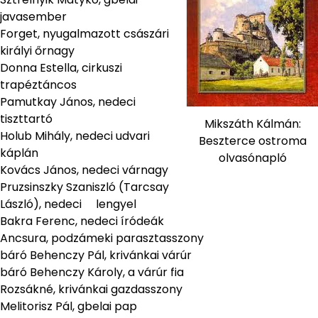
javasember
Forget, nyugalmazott császári
királyi őrnagy
Donna Estella, cirkuszi
trapéztáncos
Pamutkay János, nedeci
tiszttartó
Mikszáth Kálmán:
Holub Mihály, nedeci udvari
Beszterce ostroma
káplán
olvasónapló
Kovács János, nedeci várnagy
Pruzsinszky Szaniszló (Tarcsay
László), nedeci lengyel
Bakra Ferenc, nedeci íródeák
Ancsura, podzámeki parasztasszony
báró Behenczy Pál, krivánkai várúr
báró Behenczy Károly, a várúr fia
Rozsákné, krivánkai gazdasszony
Melitorisz Pál, gbelai pap