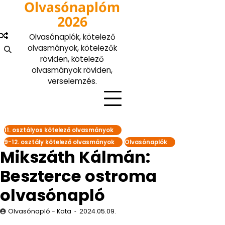
Olvasónaplóm
Skip
to
2026
content
Olvasónaplók, kötelező
olvasmányok, kötelezők
röviden, kötelező
olvasmányok röviden,
verselemzés.
11. osztályos kötelező olvasmányok
9-12. osztály kötelező olvasmányok
Olvasónaplók
Mikszáth Kálmán:
Beszterce ostroma
olvasónapló
Olvasónapló - Kata
2024.05.09.