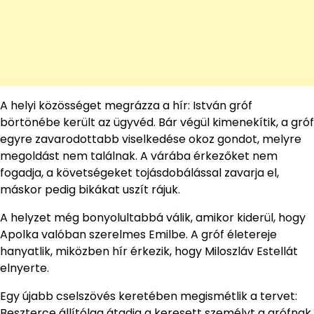
A helyi közösséget megrázza a hír: István gróf
börtönébe került az ügyvéd. Bár végül kimenekítik, a gróf
egyre zavarodottabb viselkedése okoz gondot, melyre
megoldást nem találnak. A várába érkezőket nem
fogadja, a követségeket tojásdobálással zavarja el,
máskor pedig bikákat uszít rájuk.
A helyzet még bonyolultabbá válik, amikor kiderül, hogy
Apolka valóban szerelmes Emilbe. A gróf életereje
hanyatlik, miközben hír érkezik, hogy Miloszláv Estellát
elnyerte.
Egy újabb cselszövés keretében megismétlik a tervet:
Beszterce állítólag átadja a keresett személyt a grófnak,