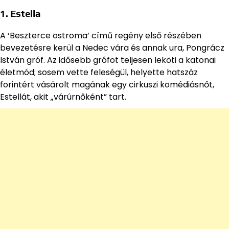
1. Estella
A ‘Beszterce ostroma’ című regény első részében
bevezetésre kerül a Nedec vára és annak ura, Pongrácz
István gróf. Az idősebb grófot teljesen leköti a katonai
életmód; sosem vette feleségül, helyette hatszáz
forintért vásárolt magának egy cirkuszi komédiásnőt,
Estellát, akit „várúrnőként” tart.