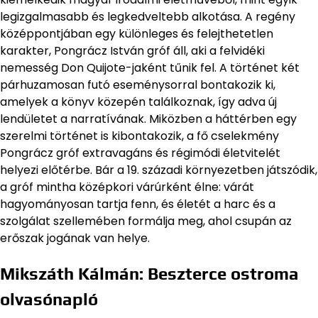
legizgalmasabb és legkedveltebb alkotása. A regény
középpontjában egy különleges és felejthetetlen
karakter, Pongrácz István gróf áll, aki a felvidéki
nemesség Don Quijote-jaként tűnik fel. A történet két
párhuzamosan futó eseménysorral bontakozik ki,
amelyek a könyv közepén találkoznak, így adva új
lendületet a narratívának. Miközben a háttérben egy
szerelmi történet is kibontakozik, a fő cselekmény
Pongrácz gróf extravagáns és régimódi életvitelét
helyezi előtérbe. Bár a 19. századi környezetben játszódik,
a gróf mintha középkori várúrként élne: várát
hagyományosan tartja fenn, és életét a harc és a
szolgálat szellemében formálja meg, ahol csupán az
erőszak jogának van helye.
Mikszáth Kálmán: Beszterce ostroma
olvasónapló