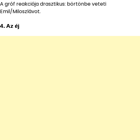
A gróf reakciója drasztikus: börtönbe veteti
Emil/Miloszlávot.
4. Az éj