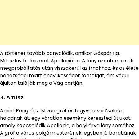
A történet tovább bonyolódik, amikor Gáspár fia,
Miloszláv beleszeret Apollóniába. A lány azonban a sok
megpróbáltatás után visszakerül az írnokhoz, és az élete
nehézségei miatt öngyilkosságot fontolgat, ám végül
ájultan találják meg a Vág partján.
3. A túsz
Amint Pongrácz István gróf és fegyveresei Zsolnán
haladnak át, egy váratlan esemény keresztezi útjukat,
amely kapcsolódik Apollónia, a helyi árva lány sorsához.
A gróf a város polgármesterének, egyben jó barátjának