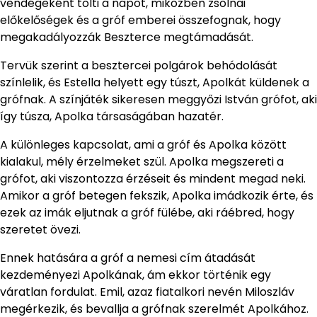
vendégeként tölti a napot, miközben zsolnai
előkelőségek és a gróf emberei összefognak, hogy
megakadályozzák Beszterce megtámadását.
Tervük szerint a besztercei polgárok behódolását
színlelik, és Estella helyett egy túszt, Apolkát küldenek a
grófnak. A színjáték sikeresen meggyőzi István grófot, aki
így túsza, Apolka társaságában hazatér.
A különleges kapcsolat, ami a gróf és Apolka között
kialakul, mély érzelmeket szül. Apolka megszereti a
grófot, aki viszontozza érzéseit és mindent megad neki.
Amikor a gróf betegen fekszik, Apolka imádkozik érte, és
ezek az imák eljutnak a gróf fülébe, aki ráébred, hogy
szeretet övezi.
Ennek hatására a gróf a nemesi cím átadását
kezdeményezi Apolkának, ám ekkor történik egy
váratlan fordulat. Emil, azaz fiatalkori nevén Miloszláv
megérkezik, és bevallja a grófnak szerelmét Apolkához.