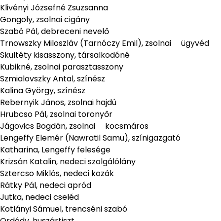
Klivényi Józsefné Zsuzsanna
Gongoly, zsolnai cigány
Szabó Pál, debreceni nevelő
Trnowszky Miloszláv (Tarnóczy Emil), zsolnai ügyvéd
Skultéty kisasszony, társalkodóné
Kubikné, zsolnai parasztasszony
Szmialovszky Antal, színész
Kalina György, színész
Rebernyik János, zsolnai hajdú
Hrubcso Pál, zsolnai toronyőr
Jágovics Bogdán, zsolnai kocsmáros
Lengeffy Elemér (Nawratil Samu), színigazgató
Katharina, Lengeffy felesége
Krizsán Katalin, nedeci szolgálólány
Sztercso Miklós, nedeci kozák
Rátky Pál, nedeci apród
Jutka, nedeci cseléd
Kotlányi Sámuel, trencséni szabó
Ordódy, huszártiszt