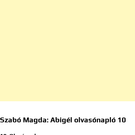
Szabó Magda: Abigél olvasónapló 10