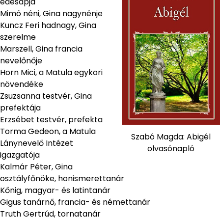
édesapja
Mimó néni, Gina nagynénje
Kuncz Feri hadnagy, Gina
szerelme
Marszell, Gina francia
nevelőnője
Horn Mici, a Matula egykori
növendéke
Zsuzsanna testvér, Gina
prefektája
Erzsébet testvér, prefekta
Torma Gedeon, a Matula
Szabó Magda: Abigél
Lánynevelő Intézet
olvasónapló
igazgatója
Kalmár Péter, Gina
osztályfőnöke, honismerettanár
Kőnig, magyar- és latintanár
Gigus tanárnő, francia- és némettanár
Truth Gertrúd, tornatanár