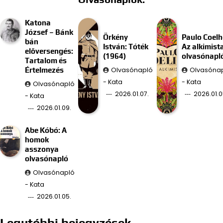
Katona
József – Bánk
Örkény
Paulo Coelh
bán
István: Tóték
Az alkimist
előversengés:
(1964)
olvasónapl
Tartalom és
Olvasónapló
Olvasóna
Értelmezés
- Kata
- Kata
Olvasónapló
2026.01.07.
2026.01.0
- Kata
2026.01.09.
Abe Kóbó: A
homok
asszonya
olvasónapló
Olvasónapló
- Kata
2026.01.05.
Legutóbbi bejegyzések