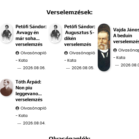
Verselemzések:
Petőfi Sándor:
Petőfi Sándor:
Vajda János
Avvagy én
Augusztus 5-
A beduin
már soha…
dikén
verselemzé
verselemzés
verselemzés
Olvasóna
Olvasónapló
Olvasónapló
- Kata
- Kata
- Kata
2026.08.
2026.08.06.
2026.08.05.
Tóth Árpád:
Non piu
leggevano…
verselemzés
Olvasónapló
- Kata
2026.08.04.
Olvasónaplók: