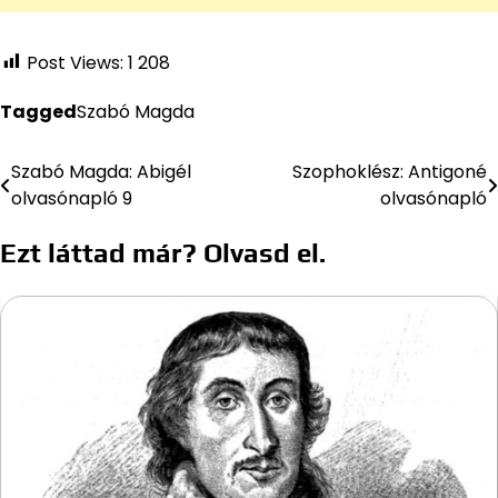
Post Views:
1 208
Tagged
Szabó Magda
Szabó Magda: Abigél
Szophoklész: Antigoné
Bejegyzés
olvasónapló 9
olvasónapló
navigáció
Ezt láttad már? Olvasd el.