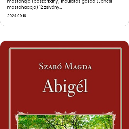
mostohája (boszorkány) indulatos gazda (Jancsi
mostohaapja) 12 zsivány…
2024.09.19.