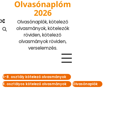
Olvasónaplóm
Skip
to
2026
content
Olvasónaplók, kötelező
olvasmányok, kötelezők
röviden, kötelező
olvasmányok röviden,
verselemzés.
5-8. osztály kötelező olvasmányok
8. osztályos kötelező olvasmányok
Olvasónaplók