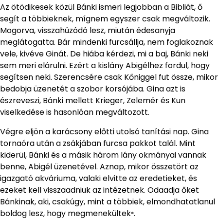
Az ötödikesek közül Bánki ismeri legjobban a Bibliát, ő
segít a többieknek, mígnem egyszer csak megváltozik.
Mogorva, visszahúzódó lesz, miután édesanyja
meglátogatta. Bár mindenki furcsállja, nem foglakoznak
vele, kivéve Ginát. De hiába kérdezi, mi a baj, Bánki neki
sem meri elárulni. Ezért a kislány Abigélhez fordul, hogy
segítsen neki. Szerencsére csak Kőniggel fut össze, mikor
bedobja üzenetét a szobor korsójába. Gina azt is
észreveszi, Bánki mellett Krieger, Zelemér és Kun
viselkedése is hasonlóan megváltozott.
Végre eljön a karácsony előtti utolsó tanítási nap. Gina
tornaóra után a zsákjában furcsa pakkot talál. Mint
kiderül, Bánki és a másik három lány okmányai vannak
benne, Abigél üzenetével. Aznap, mikor összetört az
igazgató akváriuma, valaki elvitte az eredetieket, és
ezeket kell visszaadniuk az intézetnek. Odaadja őket
Bánkinak, aki, csakúgy, mint a többiek, elmondhatatlanul
boldog lesz, hogy megmenekültek
.
*