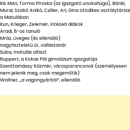
Kis Mari, Torma Piroska (az igazgató unokahúga), Bánki,
Murai, Szabó Anikó, Cziller, Ari, Gina ötödikes osztálytársai
a Matulában
Kun, Krieger, Zelemér, intézeti diákok
Aradi, 8-os tanuló
Mráz, üveges (és ellenálló)
nagytiszteletű úr, vallástanár
Suba, matulás altiszt
Ruppert, a Kokas Pál gimnázium igazgatója
Szenttamássy Kázmér, városparancsnok (személyesen
nem jelenik meg, csak megemlítik)
Wallner, „a vagongyárból”, ellenálló