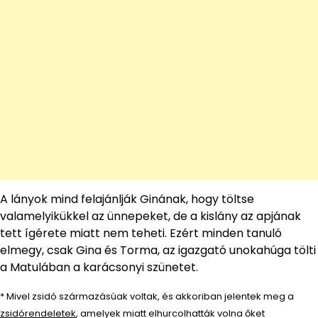
A lányok mind felajánlják Ginának, hogy töltse
valamelyikükkel az ünnepeket, de a kislány az apjának
tett ígérete miatt nem teheti. Ezért minden tanuló
elmegy, csak Gina és Torma, az igazgató unokahúga tölti
a Matulában a karácsonyi szünetet.
*
Mivel zsidó származásúak voltak, és akkoriban jelentek meg a
zsidórendeletek
, amelyek miatt elhurcolhatták volna őket