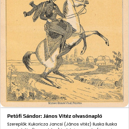
Petőfi Sándor: János Vitéz olvasónapló
Szereplők: Kukoricza Jancsi (János vitéz) Iluska Iluska