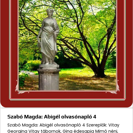
Szabó Magda: Abigél olvasónapló 4
Szabó Magda: Abigél olvasónapló 4 Szereplők: Vitay
Georgina Vitay tábornok, Gina édesapja Mimó néni,