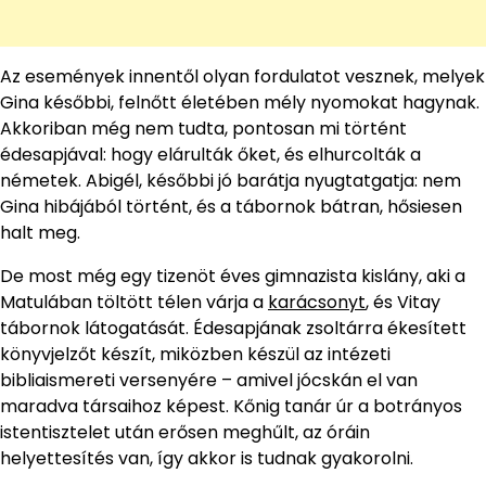
Az események innentől olyan fordulatot vesznek, melyek
Gina későbbi, felnőtt életében mély nyomokat hagynak.
Akkoriban még nem tudta, pontosan mi történt
édesapjával: hogy elárulták őket, és elhurcolták a
németek. Abigél, későbbi jó barátja nyugtatgatja: nem
Gina hibájából történt, és a tábornok bátran, hősiesen
halt meg.
De most még egy tizenöt éves gimnazista kislány, aki a
Matulában töltött télen várja a
karácsonyt
, és Vitay
tábornok látogatását. Édesapjának zsoltárra ékesített
könyvjelzőt készít, miközben készül az intézeti
bibliaismereti versenyére – amivel jócskán el van
maradva társaihoz képest. Kőnig tanár úr a botrányos
istentisztelet után erősen meghűlt, az óráin
helyettesítés van, így akkor is tudnak gyakorolni.